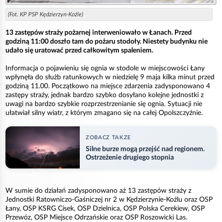
(Fot. KP PSP Kędzierzyn-Koźle)
13 zastępów straży pożarnej interweniowało w Łanach. Przed
godziną 11:00 doszło tam do pożaru stodoły. Niestety budynku nie
udało się uratować przed całkowitym spaleniem.
Informacja o pojawieniu się ognia w stodole w miejscowości Łany
wpłynęła do służb ratunkowych w niedzielę 9 maja kilka minut przed
godziną 11.00. Początkowo na miejsce zdarzenia zadysponowano 4
zastępy straży, jednak bardzo szybko dosyłano kolejne jednostki z
uwagi na bardzo szybkie rozprzestrzenianie się ognia. Sytuacji nie
ułatwiał silny wiatr, z którym zmagano się na całej Opolszczyźnie.
ZOBACZ TAKZE
Silne burze mogą przejść nad regionem.
Ostrzeżenie drugiego stopnia
W sumie do działań zadysponowano aż 13 zastępów straży z
Jednostki Ratowniczo-Gaśniczej nr 2 w Kędzierzynie-Koźlu oraz OSP
Łany, OSP KSRG Cisek, OSP Dzielnica, OSP Polska Cerekiew, OSP
Przewóz, OSP Miejsce Odrzańskie oraz OSP Roszowicki Las.