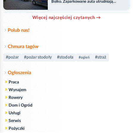
Bolko. Zaparkowane auta utrudniają
przejazd
Więcej najczęściej czytanych →
Polub nas!
Chmura tagów
#pożar
#pożar stodoły
#stodoła
#straż
#ogień
Ogłoszenia
»
Praca
»
Wynajem
»
Rowery
»
Dom i Ogród
»
Usługi
»
Serwis
»
Pożyczki