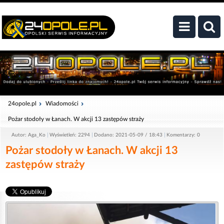
24opole.pl
Wiadomości
Pożar stodoły w Łanach. W akcji 13 zastępów straży
Autor: Aga_Ko
Wyświetleń: 2294
Dodano: 2021-05-09 / 18:43
Komentarzy: 0
Pożar stodoły w Łanach. W akcji 13
zastępów straży