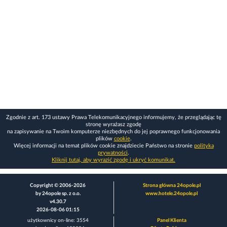
Zgodnie z art. 173 ustawy Prawa Telekomunikacyjnego informujemy, że przeglądając tę
stronę wyrażasz zgodę
na zapisywanie na Twoim komputerze niezbędnych do jej poprawnego funkcjonowania
plików
cookie
.
Więcej informacji na temat plików cookie znajdziecie Państwo na stronie
polityka
prywatności
.
Kliknij tutaj, aby wyrazić zgodę i ukryć komunikat.
Copyright © 2006-2026
Strona główna 24opole.pl
by 24opole sp. z o.o.
www.hotele.24opole.pl
v4.30.7
2026-08-06 01:15
użytkownicy on-line: 3554
Panel Klienta