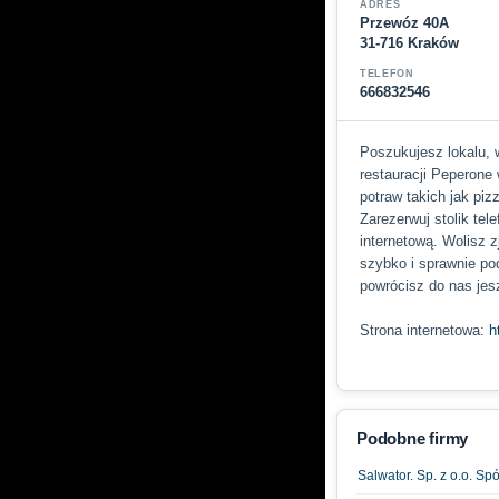
ADRES
Przewóz 40A
31-716 Kraków
TELEFON
666832546
Poszukujesz lokalu, 
restauracji Peperon
potraw takich jak pi
Zarezerwuj stolik tel
internetową. Wolisz
szybko i sprawnie po
powrócisz do nas jes
Strona internetowa:
h
Podobne firmy
Salwator. Sp. z o.o. S