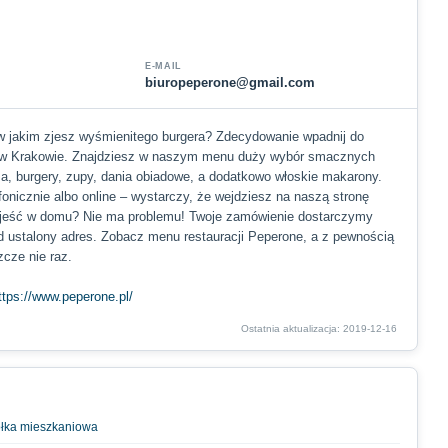
E-MAIL
biuropeperone@gmail.com
w jakim zjesz wyśmienitego burgera? Zdecydowanie wpadnij do
e w Krakowie. Znajdziesz w naszym menu duży wybór smacznych
zza, burgery, zupy, dania obiadowe, a dodatkowo włoskie makarony.
efonicznie albo online – wystarczy, że wejdziesz na naszą stronę
 zjeść w domu? Nie ma problemu! Twoje zamówienie dostarczymy
d ustalony adres. Zobacz menu restauracji Peperone, a z pewnością
zcze nie raz.
ttps://www.peperone.pl/
Ostatnia aktualizacja: 2019-12-16
półka mieszkaniowa