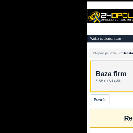
24opole.pl
Baza Firm
Resta
Baza firm
FIRMY I USŁUGI
Powrót
Re