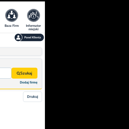
Baza Firm
Informator
miejski
Szukaj
Dodaj firmę
Drukuj