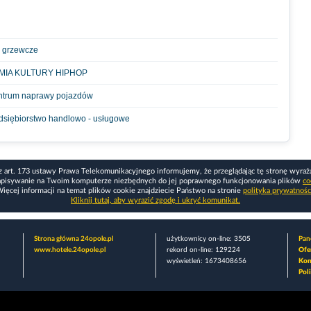
i grzewcze
MIA KULTURY HIPHOP
entrum naprawy pojazdów
dsiębiorstwo handlowo - usługowe
z art. 173 ustawy Prawa Telekomunikacyjnego informujemy, że przeglądając tę stronę wyraż
apisywanie na Twoim komputerze niezbędnych do jej poprawnego funkcjonowania plików
co
ięcej informacji na temat plików cookie znajdziecie Państwo na stronie
polityka prywatnośc
Kliknij tutaj, aby wyrazić zgodę i ukryć komunikat.
Strona główna 24opole.pl
użytkownicy on-line: 3505
Pane
www.hotele.24opole.pl
rekord on-line: 129224
Ofe
wyświetleń: 1673408656
Kon
Pol