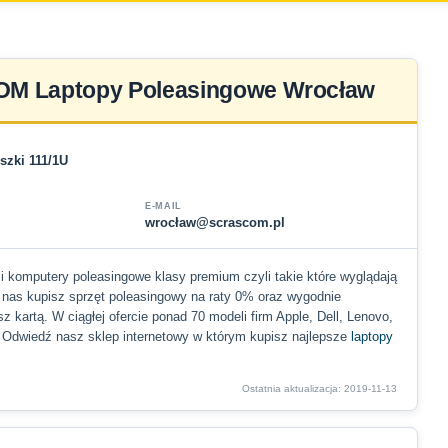
M Laptopy Poleasingowe Wrocław
szki 111/1U
E-MAIL
wrocław@scrascom.pl
i komputery poleasingowe klasy premium czyli takie które wyglądają
 U nas kupisz sprzęt poleasingowy na raty 0% oraz wygodnie
sz kartą. W ciągłej ofercie ponad 70 modeli firm Apple, Dell, Lenovo,
a. Odwiedź nasz sklep internetowy w którym kupisz najlepsze
laptopy
Ostatnia aktualizacja: 2019-11-13