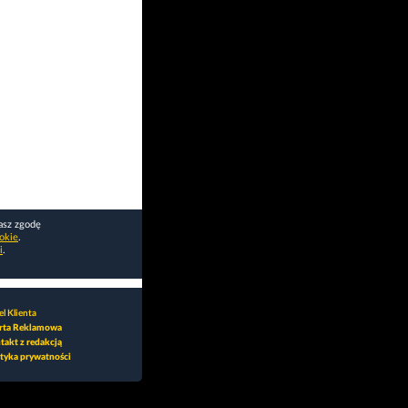
asz zgodę
okie
.
i
.
l Klienta
rta Reklamowa
takt z redakcją
ityka prywatności