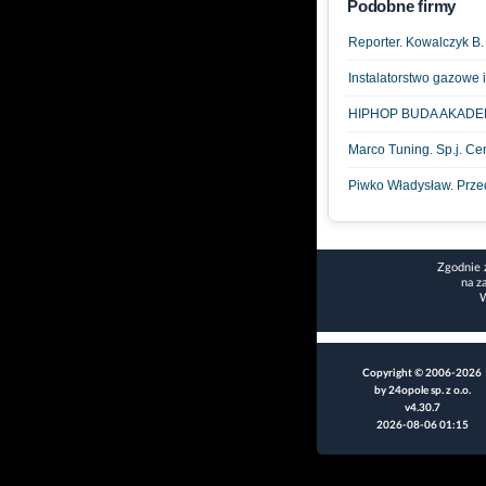
Podobne firmy
Reporter. Kowalczyk B.
Instalatorstwo gazowe 
HIPHOP BUDA AKADE
Marco Tuning. Sp.j. C
Piwko Władysław. Prze
Zgodnie 
na z
W
Copyright © 2006-2026
by 24opole sp. z o.o.
v4.30.7
2026-08-06 01:15