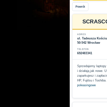
Powrót
SCRASCO
ADRES
ul. Tadeusza Kościu
50-542 Wrocław
TELEFON
692483341
Sprzedajemy laptopy 
i działają jak nowe.
zaparkujesz i zapłaci
HP, Fujitsu i Toshib
poleasingowe