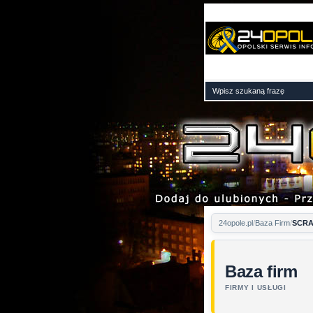
24opole.pl
Baza Firm
SCRA
Baza firm
FIRMY I USŁUGI