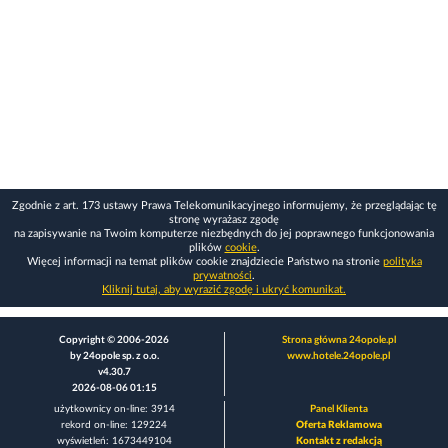
Zgodnie z art. 173 ustawy Prawa Telekomunikacyjnego informujemy, że przeglądając tę
stronę wyrażasz zgodę
na zapisywanie na Twoim komputerze niezbędnych do jej poprawnego funkcjonowania
plików
cookie
.
Więcej informacji na temat plików cookie znajdziecie Państwo na stronie
polityka
prywatności
.
Kliknij tutaj, aby wyrazić zgodę i ukryć komunikat.
Copyright © 2006-2026
Strona główna 24opole.pl
by 24opole sp. z o.o.
www.hotele.24opole.pl
v4.30.7
2026-08-06 01:15
użytkownicy on-line: 3914
Panel Klienta
rekord on-line: 129224
Oferta Reklamowa
wyświetleń: 1673449104
Kontakt z redakcją