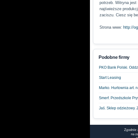
potrzeb. Witryna jest
najświeższe produkcj
zaciszu. Ciesz się be
Strona www:
http://o
Podobne firmy
PKO Bank Polski. Oddz
Start Leasing
Marko. Hurtownia art. 
Smerf. Przedszkole Pr
Jaś. Sklep odzieżowy.
Zgodnie 
na z