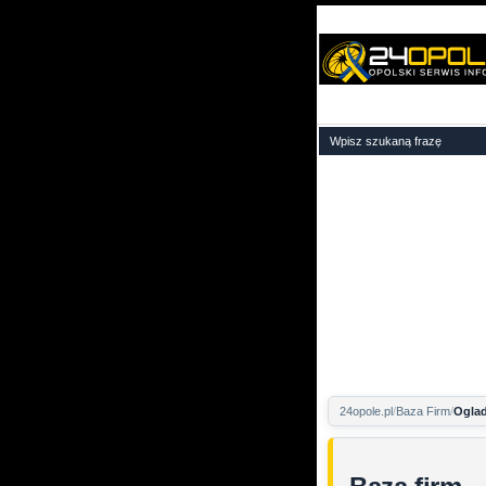
24opole.pl
Baza Firm
Oglad