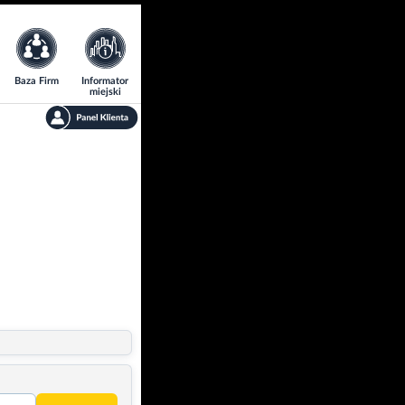
Baza Firm
Informator
miejski