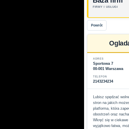
Baza firm
FIRMY I USŁUGI
Powrót
Oglada
ADRES
Sportowa 7
00-001 Warszawa
TELEFON
2143234234
Lubisz spędzać wolne 
stron na jakich możes
platforma, która zape
obostrzeń oraz nacha
Wkręć się w ciekawe f
wyjątkowo łatwa, moż