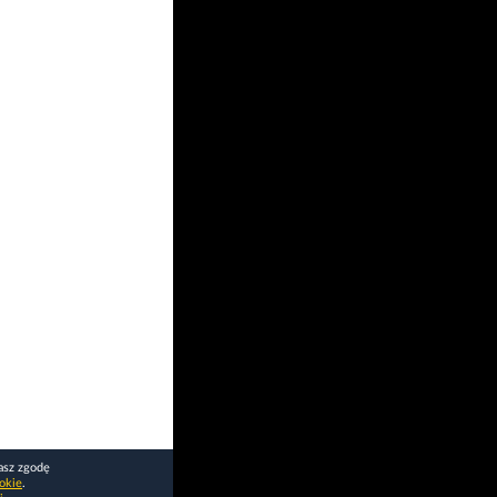
asz zgodę
okie
.