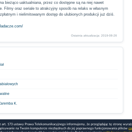
 na bieżąco uaktualniana, przez co dostępne są na niej nawet
e. Filmy oraz seriale to atrakcyjny sposób na relaks w własnym
zpłatnym i nielimitowanym dostęp do ulubionych produkcji już dziś.
gladacze.com/
Ostatnia aktualizacja: 2019-08-26
iał
nabiałowych
ywatne
 Zaremba K.
z art. 173 ustawy Prawa Telekomunikacyjnego informujemy, że przeglądając tę stronę wyraż
apisywanie na Twoim komputerze niezbędnych do jej poprawnego funkcjonowania plików
co