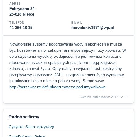
ADRES
Fabryczna 24
25-818 Kielce
TELEFON
E-MAIL
41 366 18 15
ibovplaniv1974@wp.pl
Nowatorskie systemy podgrzewania wody niekoniecznie muszą
być kosztowne ani w zakupie, ani w późniejszym użytkowaniu. W
celu uzyskania wysokiej wydajności nie jest również konieczne
stosowanie urządzeń spalających gaz, które mogą zagrażać
zdrowiu, a nawet życiu. Optymalnym wyjściem jest elektryczny
przepływowy ogrzewacz DAFI - urządzenie niedużych wymiarów,
instalowane blisko miejsca poboru wody. Strona www:
http://ogrzewacze.dafi.pl/ogrzewacze-podumywalkowe
Ostatnia aktualizacja: 2018-12-30
Podobne firmy
Cytrynka. Sklep spożywczy