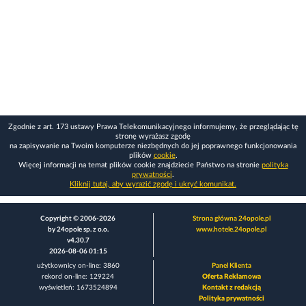
Zgodnie z art. 173 ustawy Prawa Telekomunikacyjnego informujemy, że przeglądając tę
stronę wyrażasz zgodę
na zapisywanie na Twoim komputerze niezbędnych do jej poprawnego funkcjonowania
plików
cookie
.
Więcej informacji na temat plików cookie znajdziecie Państwo na stronie
polityka
prywatności
.
Kliknij tutaj, aby wyrazić zgodę i ukryć komunikat.
Copyright © 2006-2026
Strona główna 24opole.pl
by 24opole sp. z o.o.
www.hotele.24opole.pl
v4.30.7
2026-08-06 01:15
użytkownicy on-line: 3860
Panel Klienta
rekord on-line: 129224
Oferta Reklamowa
wyświetleń: 1673524894
Kontakt z redakcją
Polityka prywatności