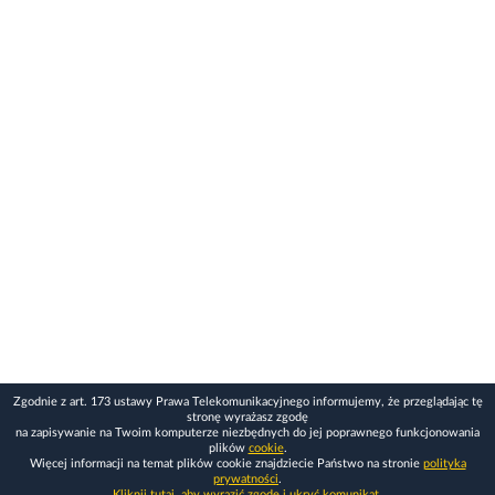
Zgodnie z art. 173 ustawy Prawa Telekomunikacyjnego informujemy, że przeglądając tę
stronę wyrażasz zgodę
na zapisywanie na Twoim komputerze niezbędnych do jej poprawnego funkcjonowania
plików
cookie
.
Więcej informacji na temat plików cookie znajdziecie Państwo na stronie
polityka
prywatności
.
Kliknij tutaj, aby wyrazić zgodę i ukryć komunikat.