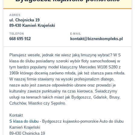
ADRES
ul. Chojnicka 19
89-430 Kamień Krajeński
TELEFON
E-MAIL
668 695 912
kontakt@bizneskompleks.pl
Planujesz wesele, jednak nie wiesz jaką limuzynę wybrać? W S
klasa do ślubu posiadamy szeroki wybór floty samochodowej w
tym bardzo popularny model klasyczny Mercedes W108 S280 z
1969r którego docenią zarówno młoda, jak też starsza para młoda.
W naszej firmie stawiamy na wysoki profesjonalizm dlatego,
nasze auto jest zawsze odpowiednio ubrane oraz prowadzi je
kulturalny zawsze punktualny na czas kierowca. Świadczymy
usługi na terenach takich miast jak Bydgoszcz, Gdańsk, Brusy,
Człuchów, Miastko czy Sępolno.
Kontakt
S klasa do ślubu
- Bydgoszcz kujawsko-pomorskie Auto do ślubu
Kamień Krajeński
89-430 Chojnicka 19