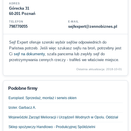
ADRES
Górecka 31
60-201 Poznań
TELEFON
E-MAIL
798770055
sejfexpert@zennobiznes.pl
Sejf Expert oferuje szeroki wybór sejfów odpowiednich do
Państwa potrzeb. Jeśli więc szukasz sejfu na broń, potrzebny jest
Ci
sejf na dokumenty
, szafa pancerna lub zwykły sejf do
przetrzymywania cennych rzeczy - trafiłeś we właściwie miejsce.
Ostatnia aktualizacja: 2018-10-01
Podobne firmy
Europlast. Sprzedaż, montaż i serwis okien
Izoler. Garbacz A.
Wojewódzki Zarząd Melioracji i Urządzeń Wodnych w Opolu. Oddział
Sklep spożywczy Handlowo - Produkcyjnej Spółdzielni