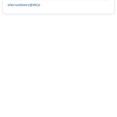
artur.rusztowicz@sfd.pl