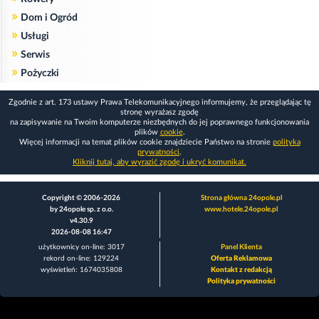
»
Dom i Ogród
»
Usługi
»
Serwis
»
Pożyczki
Zgodnie z art. 173 ustawy Prawa Telekomunikacyjnego informujemy, że przeglądając tę
stronę wyrażasz zgodę
na zapisywanie na Twoim komputerze niezbędnych do jej poprawnego funkcjonowania
plików
cookie
.
Więcej informacji na temat plików cookie znajdziecie Państwo na stronie
polityka
prywatności
.
Kliknij tutaj, aby wyrazić zgodę i ukryć komunikat.
Copyright © 2006-2026
Strona główna 24opole.pl
by 24opole sp. z o.o.
www.hotele.24opole.pl
v4.30.9
2026-08-08 16:47
użytkownicy on-line: 3017
Panel Klienta
rekord on-line: 129224
Oferta Reklamowa
wyświetleń: 1674035808
Kontakt z redakcją
Polityka prywatności