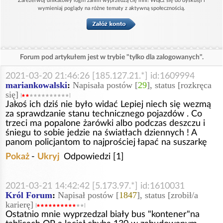
Zarezerwuj unikatowy login zanim wyprzedzą cię inni! Włącz się do dyskusji i
wymieniaj poglądy na różne tematy z aktywną społecznością.
Forum pod artykułem jest w trybie "tylko dla zalogowanych".
2021-03-20 21:46:26 [185.127.21.*] id:1609994
mariankowalski
:
Napisała postów [
29
], status [rozkręca
się]
Jakoś ich dziś nie było widać Lepiej niech się wezmą
za sprawdzanie stanu technicznego pojazdów . Co
trzeci ma popalone żarówki albo podczas deszczu i
śniegu to sobie jedzie na światłach dziennych ! A
panom policjantom to najprościej łapać na suszarkę
Pokaż
-
Ukryj
Odpowiedzi [1]
2021-03-21 14:42:42 [5.173.97.*] id:1610031
Król Forum
:
Napisał postów [
1847
], status [zrobił/a
karierę]
Ostatnio mnie wyprzedzal biały bus "kontener"na