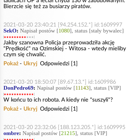
tablicach OP a leciał chyba 130 w zabudowanym.
Bierzcie się też za busiarzy piratów.
2021-03-20 23:40:21 [94.254.152.*] id:1609997
SekO
:
Napisał postów [
1080
], status [stały bywalec]
Jakby szanowna Policja przeprowadziła akcję
"Prędkość" na Ozimskiej - Witosa - wtedy mieliby
czym się chwalić.
Pokaż
-
Ukryj
Odpowiedzi [1]
2021-03-20 18:50:07 [89.67.13.*] id:1609986
DonPedro69
:
Napisał postów [
11143
], status [VIP]
W końcu to ich robota. A kiedy nie "suszyli"?
Pokaż
-
Ukryj
Odpowiedzi [1]
2021-03-20 23:32:06 [188.123.205.*] id:1609995
ombre
:
Napisał postów [
21215
], status [VIP]