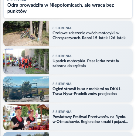
8 SIERPNIA
Odra prowadziła w Niepołomicach, ale wraca bez
punktów
8 SIERPNIA
Czołowe zderzenie dwóch motocykli w
Chrząszczycach. Ranni 15-latek i 26-latek
8 SIERPNIA
Upadek motocykla. Pasażerka została
zabrana do szpitala
8 SIERPNIA
Ogień strawił busa z meblami na DK41.
Trasa Nysa-Prudnik znów przejezdna
8 SIERPNIA
Powiatowy Festiwal Przetworów na Rynku
w Otmuchowie. Regionalne smaki i pojazdy
służb