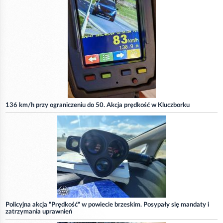
136 km/h przy ograniczeniu do 50. Akcja prędkość w Kluczborku
Policyjna akcja "Prędkość" w powiecie brzeskim. Posypały się mandaty i
zatrzymania uprawnień