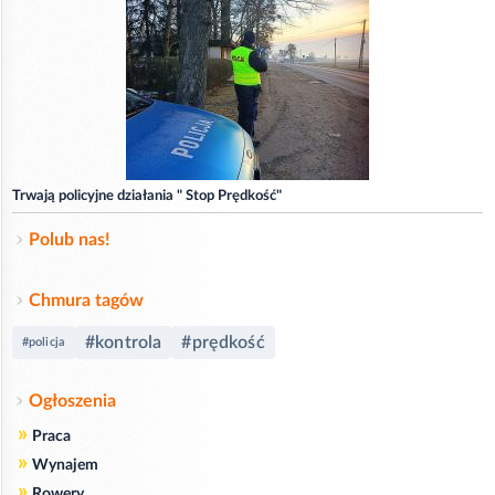
Trwają policyjne działania " Stop Prędkość"
Polub nas!
Chmura tagów
#kontrola
#prędkość
#policja
Ogłoszenia
»
Praca
»
Wynajem
»
Rowery