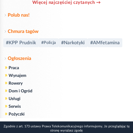
Więcej najczęściej czytanych →
Polub nas!
Chmura tagów
#KPP Prudnik
#Narkotyki
#AMfetamina
#Policja
Ogłoszenia
»
Praca
»
Wynajem
»
Rowery
»
Dom i Ogród
»
Usługi
»
Serwis
»
Pożyczki
Zgodnie z art. 173 ustawy Prawa Telekomunikacyjnego informujemy, że przeglądając tę
stronę wyrażasz zgodę