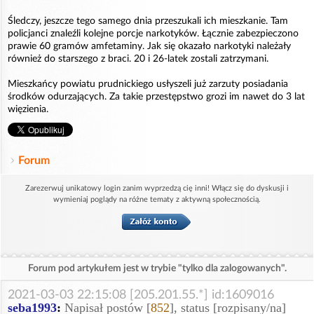
Śledczy, jeszcze tego samego dnia przeszukali ich mieszkanie. Tam
policjanci znaleźli kolejne porcje narkotyków. Łącznie zabezpieczono
prawie 60 gramów amfetaminy. Jak się okazało narkotyki należały
również do starszego z braci. 20 i 26-latek zostali zatrzymani.
Mieszkańcy powiatu prudnickiego usłyszeli już zarzuty posiadania
środków odurzających. Za takie przestępstwo grozi im nawet do 3 lat
więzienia.
Forum
Zarezerwuj unikatowy login zanim wyprzedzą cię inni! Włącz się do dyskusji i
wymieniaj poglądy na różne tematy z aktywną społecznością.
Forum pod artykułem jest w trybie "tylko dla zalogowanych".
2021-03-03 22:15:08 [205.201.55.*] id:1609016
seba1993
:
Napisał postów [
852
], status [rozpisany/na]