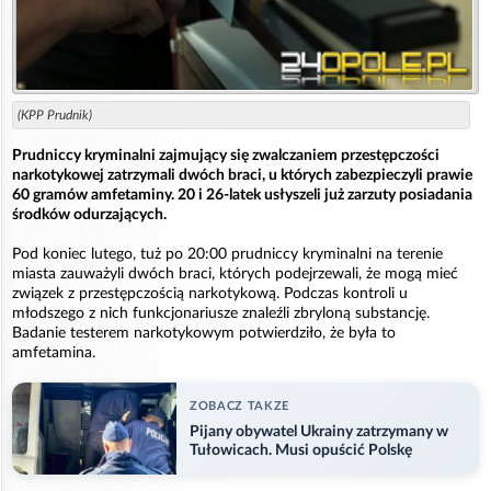
(KPP Prudnik)
Prudniccy kryminalni zajmujący się zwalczaniem przestępczości
narkotykowej zatrzymali dwóch braci, u których zabezpieczyli prawie
60 gramów amfetaminy. 20 i 26-latek usłyszeli już zarzuty posiadania
środków odurzających.
Pod koniec lutego, tuż po 20:00 prudniccy kryminalni na terenie
miasta zauważyli dwóch braci, których podejrzewali, że mogą mieć
związek z przestępczością narkotykową. Podczas kontroli u
młodszego z nich funkcjonariusze znaleźli zbryloną substancję.
Badanie testerem narkotykowym potwierdziło, że była to
amfetamina.
ZOBACZ TAKZE
Pijany obywatel Ukrainy zatrzymany w
Tułowicach. Musi opuścić Polskę