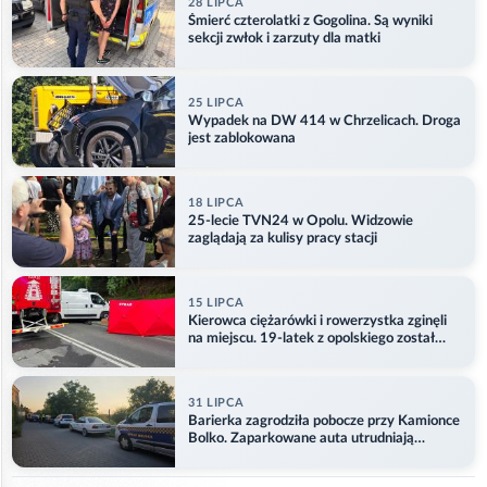
28 LIPCA
Śmierć czterolatki z Gogolina. Są wyniki
sekcji zwłok i zarzuty dla matki
25 LIPCA
Wypadek na DW 414 w Chrzelicach. Droga
jest zablokowana
18 LIPCA
25-lecie TVN24 w Opolu. Widzowie
zaglądają za kulisy pracy stacji
15 LIPCA
Kierowca ciężarówki i rowerzystka zginęli
na miejscu. 19-latek z opolskiego został
ranny
31 LIPCA
Barierka zagrodziła pobocze przy Kamionce
Bolko. Zaparkowane auta utrudniają
przejazd