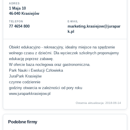
ADRES
1 Maja 10
46-040 Krasiejów
TELEFON
E-MAIL
77 4654 800
marketing.krasiejow@jurapar
k.pl
Obiekt edukacyjno - rekreacyjny, idealny miejsce na spędzenie
wolnego czasu z dziećmi. Dla wycieczek szkolnych proponujemy
edukację poprzez zabawę.
W ofercie baza noclegowa oraz gastronomiczna.
Park Nauki i Ewolucji Człowieka
JuraPark Krasiejów
czynne codziennie
godziny otwarcia w zależności od pory roku
www.juraparkkrasiejow.pl
Ostatnia aktualizacja: 2018-06-14
Podobne firmy