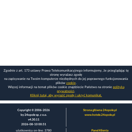
Zgodnie z art. 173 ustawy Prawa Telekomunikacyjnego informujemy, że przeglądając tę
stronę wyrażasz zgodę
na zapisywanie na Twoim komputerze niezbędnych do jej poprawnego funkcjonowania
plików
cookie
.
Więcej informacji na temat plików cookie znajdziecie Państwo na stronie
polityka
prywatności
.
Kliknij tutaj, aby wyrazić zgodę i ukryć komunikat.
Copyright © 2006-2026
Strona główna 24opole.pl
by 24opole sp. z o.o.
www.hotele.24opole.pl
v4.30.11
2026-08-10 00:51
użytkownicy on-line: 3780
Panel Klienta