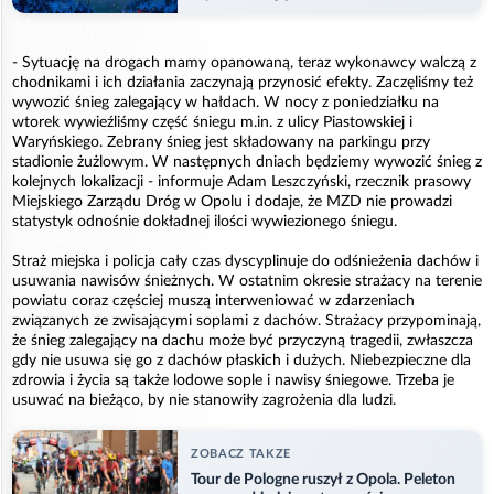
- Sytuację na drogach mamy opanowaną, teraz wykonawcy walczą z
chodnikami i ich działania zaczynają przynosić efekty. Zaczęliśmy też
wywozić śnieg zalegający w hałdach. W nocy z poniedziałku na
wtorek wywieźliśmy część śniegu m.in. z ulicy Piastowskiej i
Waryńskiego. Zebrany śnieg jest składowany na parkingu przy
stadionie żużlowym. W następnych dniach będziemy wywozić śnieg z
kolejnych lokalizacji - informuje Adam Leszczyński, rzecznik prasowy
Miejskiego Zarządu Dróg w Opolu i dodaje, że MZD nie prowadzi
statystyk odnośnie dokładnej ilości wywiezionego śniegu.
Straż miejska i policja cały czas dyscyplinuje do odśnieżenia dachów i
usuwania nawisów śnieżnych. W ostatnim okresie strażacy na terenie
powiatu coraz częściej muszą interweniować w zdarzeniach
związanych ze zwisającymi soplami z dachów. Strażacy przypominają,
że śnieg zalegający na dachu może być przyczyną tragedii, zwłaszcza
gdy nie usuwa się go z dachów płaskich i dużych. Niebezpieczne dla
zdrowia i życia są także lodowe sople i nawisy śniegowe. Trzeba je
usuwać na bieżąco, by nie stanowiły zagrożenia dla ludzi.
ZOBACZ TAKZE
Tour de Pologne ruszył z Opola. Peleton