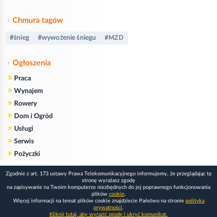
Chmura tagów
#śnieg
#wywożenie śniegu
#MZD
Ogłoszenia
»
Praca
»
Wynajem
»
Rowery
»
Dom i Ogród
»
Usługi
»
Serwis
»
Pożyczki
Zgodnie z art. 173 ustawy Prawa Telekomunikacyjnego informujemy, że przeglądając tę
stronę wyrażasz zgodę
na zapisywanie na Twoim komputerze niezbędnych do jej poprawnego funkcjonowania
plików
cookie
.
Więcej informacji na temat plików cookie znajdziecie Państwo na stronie
polityka
prywatności
.
Kliknij tutaj, aby wyrazić zgodę i ukryć komunikat.