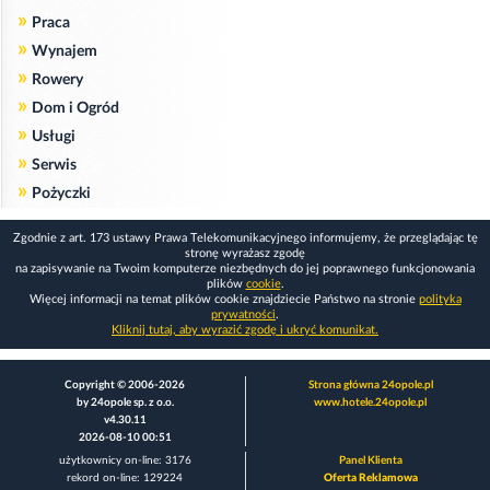
»
Praca
»
Wynajem
»
Rowery
»
Dom i Ogród
»
Usługi
»
Serwis
»
Pożyczki
Zgodnie z art. 173 ustawy Prawa Telekomunikacyjnego informujemy, że przeglądając tę
stronę wyrażasz zgodę
na zapisywanie na Twoim komputerze niezbędnych do jej poprawnego funkcjonowania
plików
cookie
.
Więcej informacji na temat plików cookie znajdziecie Państwo na stronie
polityka
prywatności
.
Kliknij tutaj, aby wyrazić zgodę i ukryć komunikat.
Copyright © 2006-2026
Strona główna 24opole.pl
by 24opole sp. z o.o.
www.hotele.24opole.pl
v4.30.11
2026-08-10 00:51
użytkownicy on-line: 3176
Panel Klienta
rekord on-line: 129224
Oferta Reklamowa