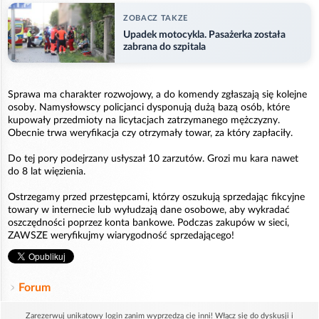
ZOBACZ TAKZE
Upadek motocykla. Pasażerka została
zabrana do szpitala
Sprawa ma charakter rozwojowy, a do komendy zgłaszają się kolejne
osoby. Namysłowscy policjanci dysponują dużą bazą osób, które
kupowały przedmioty na licytacjach zatrzymanego mężczyzny.
Obecnie trwa weryfikacja czy otrzymały towar, za który zapłaciły.
Do tej pory podejrzany usłyszał 10 zarzutów. Grozi mu kara nawet
do 8 lat więzienia.
Ostrzegamy przed przestępcami, którzy oszukują sprzedając fikcyjne
towary w internecie lub wyłudzają dane osobowe, aby wykradać
oszczędności poprzez konta bankowe. Podczas zakupów w sieci,
ZAWSZE weryfikujmy wiarygodność sprzedającego!
Forum
Zarezerwuj unikatowy login zanim wyprzedzą cię inni! Włącz się do dyskusji i