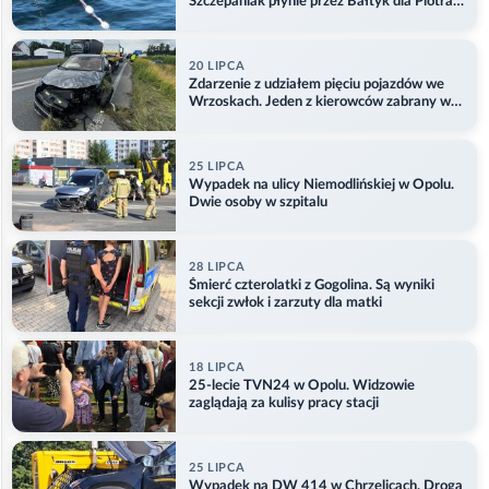
Szczepaniak płynie przez Bałtyk dla Piotra.
Aktualizacja
20 LIPCA
Zdarzenie z udziałem pięciu pojazdów we
Wrzoskach. Jeden z kierowców zabrany w
kajdankach
25 LIPCA
Wypadek na ulicy Niemodlińskiej w Opolu.
Dwie osoby w szpitalu
28 LIPCA
Śmierć czterolatki z Gogolina. Są wyniki
sekcji zwłok i zarzuty dla matki
18 LIPCA
25-lecie TVN24 w Opolu. Widzowie
zaglądają za kulisy pracy stacji
25 LIPCA
Wypadek na DW 414 w Chrzelicach. Droga