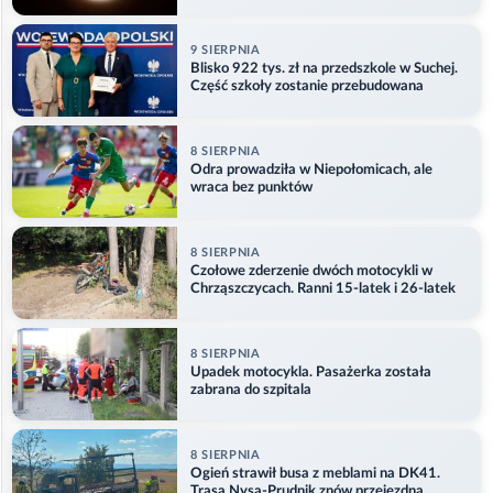
9 SIERPNIA
Blisko 922 tys. zł na przedszkole w Suchej.
Część szkoły zostanie przebudowana
8 SIERPNIA
Odra prowadziła w Niepołomicach, ale
wraca bez punktów
8 SIERPNIA
Czołowe zderzenie dwóch motocykli w
Chrząszczycach. Ranni 15-latek i 26-latek
8 SIERPNIA
Upadek motocykla. Pasażerka została
zabrana do szpitala
8 SIERPNIA
Ogień strawił busa z meblami na DK41.
Trasa Nysa-Prudnik znów przejezdna