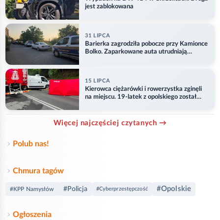
jest zablokowana
31 LIPCA
Barierka zagrodziła pobocze przy Kamionce
Bolko. Zaparkowane auta utrudniają
przejazd
15 LIPCA
Kierowca ciężarówki i rowerzystka zginęli
na miejscu. 19-latek z opolskiego został
ranny
Więcej najczęściej czytanych →
Polub nas!
Chmura tagów
#Opolskie
#Policja
#KPP Namysłów
#Cyberprzestępczość
Ogłoszenia