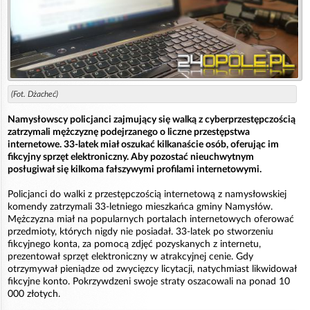
(Fot. Dżacheć)
Namysłowscy policjanci zajmujący się walką z cyberprzestępczością
zatrzymali mężczyznę podejrzanego o liczne przestępstwa
internetowe. 33-latek miał oszukać kilkanaście osób, oferując im
fikcyjny sprzęt elektroniczny. Aby pozostać nieuchwytnym
posługiwał się kilkoma fałszywymi profilami internetowymi.
Policjanci do walki z przestępczością internetową z namysłowskiej
komendy zatrzymali 33-letniego mieszkańca gminy Namysłów.
Mężczyzna miał na popularnych portalach internetowych oferować
przedmioty, których nigdy nie posiadał. 33-latek po stworzeniu
fikcyjnego konta, za pomocą zdjęć pozyskanych z internetu,
prezentował sprzęt elektroniczny w atrakcyjnej cenie. Gdy
otrzymywał pieniądze od zwycięzcy licytacji, natychmiast likwidował
fikcyjne konto. Pokrzywdzeni swoje straty oszacowali na ponad 10
000 złotych.