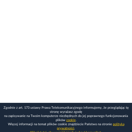
Zgodnie z art. 173 ustawy Prawa Telekomunikacyjnego informujemy, że przeglądając tę
stronę wyrażasz zgodę
na zapisywanie na Twoim komputerze niezbędnych do jej poprawnego funkcjonowania
plików
cookie
.
Więcej informacji na temat plików cookie znajdziecie Państwo na stronie
polityka
prywatności
.