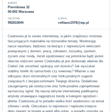
ADRES
Piernikowa 32
00-002 Warszawa
TELEFON
E-MAIL
992810044
rofitano1978@wp.pl
Cowtoruniu.pl to serwis internetowy, w jakim znajdziesz mnóstwo
fascynujących materiałów na różnorodne tematy. Monitorując
nasze reportaże, będziesz na bieżąco z najnowszymi wieściami
powiązanymi z domem, pracą, zdrowiem, rozrywką, sportem,
życiem oraz modą. Jeżeli spodziewasz się potomków bądź jesteś
obecnie rodzicem serwis Cowtorubiu.pl jest doskonały właśnie dla
Ciebie! Jak umożliwić spokojny sen dziecku? Jak wyszukać
stabilny fotelik do samochodu czy rowerowy? Właśnie u nas
odkryjesz dużo różnorodnych oraz funkcjonalnych sugestii
związanych z bezpieczeństwem Twojego dziecka. Dodatkowo
zasugerujemy jak estetycznie oraz funkcjonalnie zaprojektować
wymarzony ogród. Na naszej witrynie internetowej publikujemy
artykuły omawiające najgorętsze trendy w kategorii ogrodzeń i
płotów. Cowtoruniu.pl to ponadto wielka ilość wiadomości na temat
zdrowia i urody. Odszukasz tu najnowsze i najskuteczniejsze
diety również te bogate w wapń albo potas, a ponadto sposoby na