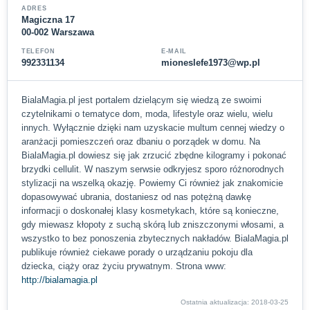
ADRES
Magiczna 17
00-002 Warszawa
TELEFON
E-MAIL
992331134
mioneslefe1973@wp.pl
BialaMagia.pl jest portalem dzielącym się wiedzą ze swoimi
czytelnikami o tematyce dom, moda, lifestyle oraz wielu, wielu
innych. Wyłącznie dzięki nam uzyskacie multum cennej wiedzy o
aranżacji pomieszczeń oraz dbaniu o porządek w domu. Na
BialaMagia.pl dowiesz się jak zrzucić zbędne kilogramy i pokonać
brzydki cellulit. W naszym serwsie odkryjesz sporo różnorodnych
stylizacji na wszelką okazję. Powiemy Ci również jak znakomicie
dopasowywać ubrania, dostaniesz od nas potężną dawkę
informacji o doskonałej klasy kosmetykach, które są konieczne,
gdy miewasz kłopoty z suchą skórą lub zniszczonymi włosami, a
wszystko to bez ponoszenia zbytecznych nakładów. BialaMagia.pl
publikuje również ciekawe porady o urządzaniu pokoju dla
dziecka, ciąży oraz życiu prywatnym. Strona www:
http://bialamagia.pl
Ostatnia aktualizacja: 2018-03-25