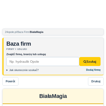
24opole.pl
Baza Firm
BiałaMagia
Baza firm
FIRMY I USŁUGI
Znajdź firmę, branżę lub usługę
Szukaj
Dodaj firmę
Jak skutecznie szukać?
Powrót
Drukuj
BiałaMagia