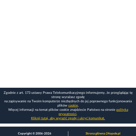
Zgodnie z art. 173 ustawy Prawa Telekomunikacyjnego informujemy, że przeglądając tę
stronę wyrażasz zgodę
na zapisywanie na Twoim komputerze niezbędnych do jej poprawnego funkcjonowania
plików
cookie
.
Więcej informacji na temat plików cookie znajdziecie Państwo na stronie
polityka
prywatności
.
Kliknij tutaj, aby wyrazić zgodę i ukryć komunikat.
Copyright © 2006-2026
Strona główna 24opole.pl