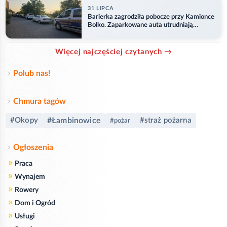
31 LIPCA
Barierka zagrodziła pobocze przy Kamionce
Bolko. Zaparkowane auta utrudniają
przejazd
Więcej najczęściej czytanych →
Polub nas!
Chmura tagów
#Okopy
#Łambinowice
#straż pożarna
#pożar
Ogłoszenia
»
Praca
»
Wynajem
»
Rowery
»
Dom i Ogród
»
Usługi