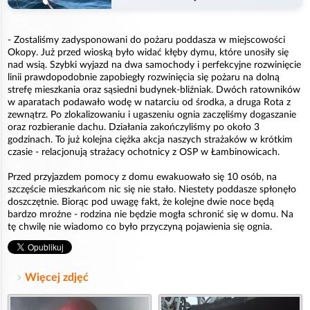
- Zostaliśmy zadysponowani do pożaru poddasza w miejscowości
Okopy. Już przed wioską było widać kłęby dymu, które unosiły się
nad wsią. Szybki wyjazd na dwa samochody i perfekcyjne rozwinięcie
linii prawdopodobnie zapobiegły rozwinięcia się pożaru na dolną
strefę mieszkania oraz sąsiedni budynek-bliźniak. Dwóch ratowników
w aparatach podawało wodę w natarciu od środka, a druga Rota z
zewnątrz. Po zlokalizowaniu i ugaszeniu ognia zaczęliśmy dogaszanie
oraz rozbieranie dachu. Działania zakończyliśmy po około 3
godzinach. To już kolejna ciężka akcja naszych strażaków w krótkim
czasie - relacjonują strażacy ochotnicy z OSP w Łambinowicach.
Przed przyjazdem pomocy z domu ewakuowało się 10 osób, na
szczęście mieszkańcom nic się nie stało. Niestety poddasze spłonęło
doszczętnie. Biorąc pod uwagę fakt, że kolejne dwie noce będą
bardzo mroźne - rodzina nie będzie mogła schronić się w domu. Na
tę chwilę nie wiadomo co było przyczyną pojawienia się ognia.
Więcej zdjęć