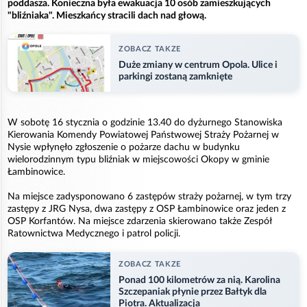
poddasza. Konieczna była ewakuacja 10 osób zamieszkujących
"bliźniaka". Mieszkańcy stracili dach nad głową.
ZOBACZ TAKZE
Duże zmiany w centrum Opola. Ulice i
parkingi zostaną zamknięte
W sobotę 16 stycznia o godzinie 13.40 do dyżurnego Stanowiska
Kierowania Komendy Powiatowej Państwowej Straży Pożarnej w
Nysie wpłynęło zgłoszenie o pożarze dachu w budynku
wielorodzinnym typu bliźniak w miejscowości Okopy w gminie
Łambinowice.
Na miejsce zadysponowano 6 zastępów straży pożarnej, w tym trzy
zastępy z JRG Nysa, dwa zastępy z OSP Łambinowice oraz jeden z
OSP Korfantów. Na miejsce zdarzenia skierowano także Zespół
Ratownictwa Medycznego i patrol policji.
ZOBACZ TAKZE
Ponad 100 kilometrów za nią. Karolina
Szczepaniak płynie przez Bałtyk dla
Piotra. Aktualizacja