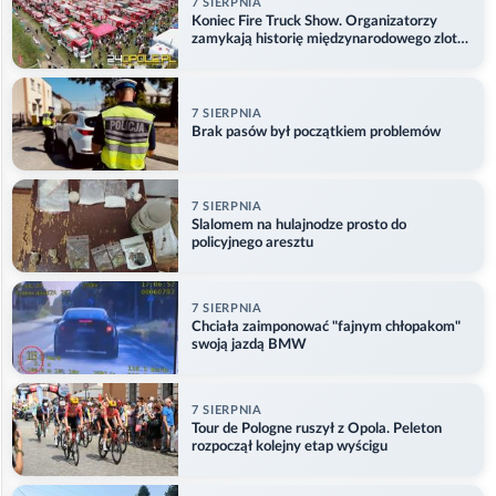
7 SIERPNIA
Koniec Fire Truck Show. Organizatorzy
zamykają historię międzynarodowego zlotu
w Główczycach
7 SIERPNIA
Brak pasów był początkiem problemów
7 SIERPNIA
Slalomem na hulajnodze prosto do
policyjnego aresztu
7 SIERPNIA
Chciała zaimponować "fajnym chłopakom"
swoją jazdą BMW
7 SIERPNIA
Tour de Pologne ruszył z Opola. Peleton
rozpoczął kolejny etap wyścigu