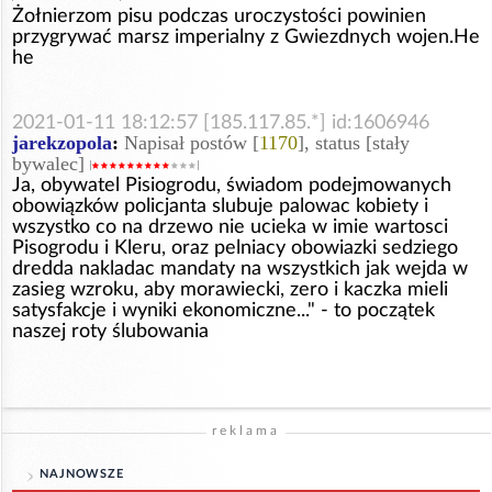
Żołnierzom pisu podczas uroczystości powinien
przygrywać marsz imperialny z Gwiezdnych wojen.He
he
2021-01-11 18:12:57 [185.117.85.*] id:1606946
jarekzopola
:
Napisał postów [
1170
], status [stały
bywalec]
Ja, obywatel Pisiogrodu, świadom podejmowanych
obowiązków policjanta slubuje palowac kobiety i
wszystko co na drzewo nie ucieka w imie wartosci
Pisogrodu i Kleru, oraz pelniacy obowiazki sedziego
dredda nakladac mandaty na wszystkich jak wejda w
zasieg wzroku, aby morawiecki, zero i kaczka mieli
satysfakcje i wyniki ekonomiczne..." - to początek
naszej roty ślubowania
reklama
NAJNOWSZE