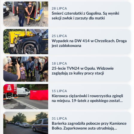
28 LIPCA
Śmierć czterolatki z Gogolina. Są wyniki
sekcji zwłok i zarzuty dla matki
25 LIPCA
Wypadek na DW 414 w Chrzelicach. Droga
jest zablokowana
18 LIPCA
25-lecie TVN24 w Opolu. Widzowie
zaglądają za kulisy pracy stacji
15 LIPCA
Kierowca ciężarówki i rowerzystka zginęli
na miejscu. 19-latek z opolskiego został
ranny
31 LIPCA
Barierka zagrodziła pobocze przy Kamionce
Bolko. Zaparkowane auta utrudniają
przejazd