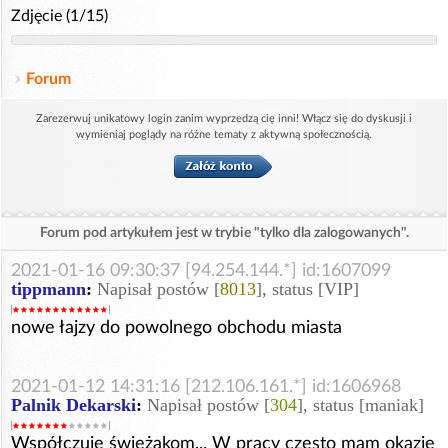
Zdjęcie (1/15)
Forum
Zarezerwuj unikatowy login zanim wyprzedzą cię inni! Włącz się do dyskusji i
wymieniaj poglądy na różne tematy z aktywną społecznością.
Forum pod artykułem jest w trybie "tylko dla zalogowanych".
2021-01-16 09:30:37 [94.254.144.*] id:1607099
tippmann
:
Napisał postów [
8013
], status [VIP]
nowe łajzy do powolnego obchodu miasta
2021-01-12 14:31:16 [212.106.161.*] id:1606968
Palnik Dekarski
:
Napisał postów [
304
], status [maniak]
Współczuję świeżakom... W pracy często mam okazję