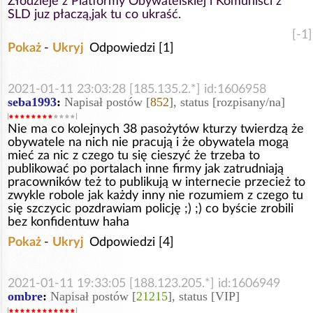
Złodzieje z Platformy Obywatelskiej i Komuniści z
SLD juz płaczą,jak tu co ukraść.
[-1]
Pokaż
-
Ukryj
Odpowiedzi [1]
2021-01-11 23:03:28 [185.135.2.*] id:1606958
seba1993
:
Napisał postów [
852
], status [rozpisany/na]
Nie ma co kolejnych 38 pasożytów kturzy twierdzą że
obywatele na nich nie pracują i że obywatela mogą
mieć za nic z czego tu się cieszyć że trzeba to
publikować po portalach inne firmy jak zatrudniają
pracowników też to publikują w internecie przecież to
zwykle robole jak każdy inny nie rozumiem z czego tu
się szczycic pozdrawiam policję ;) ;) co byście zrobili
bez konfidentuw haha
Pokaż
-
Ukryj
Odpowiedzi [4]
2021-01-11 19:33:05 [188.123.205.*] id:1606949
ombre
:
Napisał postów [
21215
], status [VIP]