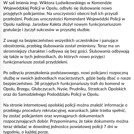
W sali imienia insp. Wiktora Ludwikowskiego w Komendzie
Wojewódzkiej Policji w Opolu, odbyło się ślubowanie nowo
przyjętych policjantów. Na uroczystości obecni byli ich przyszli
przełożeni. Podczas uroczystości Komendant Wojewódzki Policji w
Opolu nadinsp. Jarosław Kaleta złożył nowym funkcjonariuszom
gratulacje i życzył sukcesów w przyszłej służbie.
Z uwagi na bezpieczeństwo wszystkich uczestników i panujące
obostrzenia, przebieg ślubowania został zmieniony. Teraz ma on
skromniejszy charakter i odbywa się bez gości. Ślubowania odbywają
się także w tych jednostkach, do których nowo przyjęci
funkcjonariusze zostali przydzieleni.
Po odbyciu przeszkolenia podstawowego, nowi policjanci rozpoczną
służbę w swoich jednostkach macierzystych, gdzie będą dbać o nasze
bezpieczeństwo. 38 przyjętych funkcjonariuszy trafi do komend w
Opolu, Brzegu, Głubczycach, Nysie, Prudniku, Strzelcach Opolskich
oraz do Samodzielnego Pododdziału Policji w Opolu.
Na stronie internetowej opolskiej policji można znaleźć informacje o
przebiegu procedury rekrutacyjnej, warunkach, jakie trzeba spełnić,
by zostać policjantem oraz wymaganych dokumentach
rozpoczynających dobór. Przypominamy, że takie dokumenty można
teraz składać w dowolnej jednostce powiatowej policji 7 dni w
tygodniu, o każdej porze.