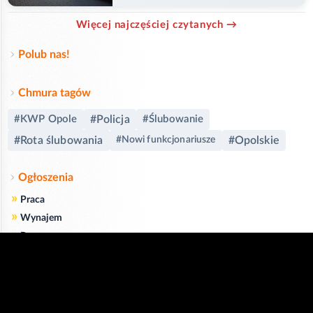
Więcej najczęściej czytanych →
Polub nas!
Chmura tagów
#KWP Opole
#Policja
#Ślubowanie
#Rota ślubowania
#Opolskie
#Nowi funkcjonariusze
Ogłoszenia
»
Praca
»
Wynajem
»
Rowery
»
Dom i Ogród
»
Usługi
»
Serwis
»
Pożyczki