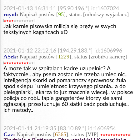
2021-01-13 16:31:11 [95.90.196.*] id:1607024
roynl
:
Napisał postów [
95
], status [młodszy wyjadacz]
Jak karnie pisowska milicja się pręży w swych
tekstylnych kagańcach xD
2021-01-12 22:12:16 [194.29.183.*] id:1606996
ASek
:
Napisał postów [
1229
], status [zrobił/a karierę]
A moze tak w szpitalach kadre uzupelnic? A
faktycznie.. aby psem zostac nie trzeba umiec nic..
inteligencja skorki od pomaranczy sprawnosc żula
spod sklepu i umiejetnosc krzywego pisania.. a do
pielegniarki, lekarza to juz znacznie wiecej.. w polsce
policja co robi.. łapie gangsterów ktorzy sie sami
zgłaszają, przesłuchuje 60 siatki badz podsluchuje..
ich metody..
2021-01-11 21:19:35 [83.10.89.*] id:1606954
Gaz
:
Napisał postów [
6365
], status [VIP]