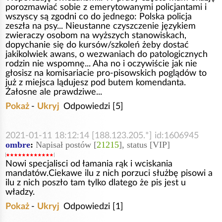
porozmawiać sobie z emerytowanymi policjantami i
wszyscy są zgodni co do jednego: Polska policja
zeszła na psy... Nieustanne czyszczenie językiem
zwieraczy osobom na wyższych stanowiskach,
dopychanie się do kursów/szkoleń żeby dostać
jakikolwiek awans, o wezwaniach do patologicznych
rodzin nie wspomnę... Aha no i oczywiście jak nie
głosisz na komisariacie pro-pisowskich poglądów to
już z miejsca lądujesz pod butem komendanta.
Żałosne ale prawdziwe...
Pokaż
-
Ukryj
Odpowiedzi [5]
2021-01-11 18:12:14 [188.123.205.*] id:1606945
ombre
:
Napisał postów [
21215
], status [VIP]
Nowi specjalisci od łamania rąk i wciskania
mandatów.Ciekawe ilu z nich porzuci służbę pisowi a
ilu z nich poszło tam tylko dlatego że pis jest u
władzy.
Pokaż
-
Ukryj
Odpowiedzi [1]