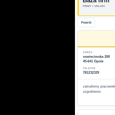
Baza firm
FIRMY I USŁUGI
Powrót
ADRES
oswiecimska 200
45-641 Opole
TELEFON
781232329
zatrudnimy pracowni
uzgodnienia