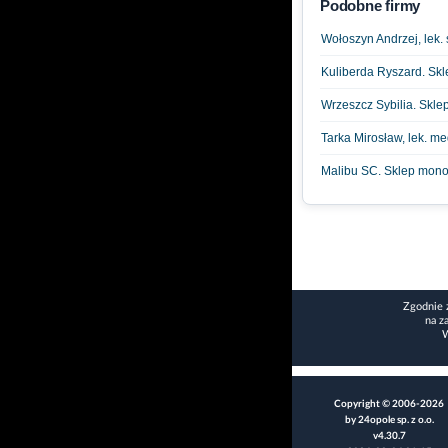
Podobne firmy
Wołoszyn Andrzej, lek.
Kuliberda Ryszard. Sk
Wrzeszcz Sybilia. Skle
Tarka Mirosław, lek. me
Malibu SC. Sklep mon
Zgodnie 
na z
W
Copyright © 2006-2026
by 24opole sp. z o.o.
v4.30.7