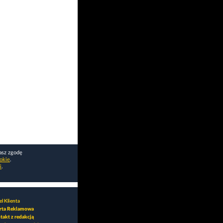
asz zgodę
okie
.
i
.
l Klienta
rta Reklamowa
takt z redakcją