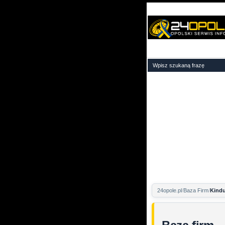
24opole.pl
Baza Firm
Kind