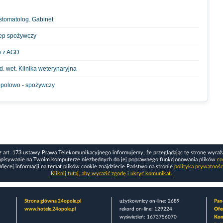
 stomatolog. Gabinet
lep spożywczy
p z AGD
d. wet. Klinika weterynaryjna
opolowo - spożywczy
z art. 173 ustawy Prawa Telekomunikacyjnego informujemy, że przeglądając tę stronę wyraż
apisywanie na Twoim komputerze niezbędnych do jej poprawnego funkcjonowania plików
co
ięcej informacji na temat plików cookie znajdziecie Państwo na stronie
polityka prywatnośc
Kliknij tutaj, aby wyrazić zgodę i ukryć komunikat.
Strona główna 24opole.pl
użytkownicy on-line: 2689
Pane
www.hotele.24opole.pl
rekord on-line: 129224
Ofe
wyświetleń: 1673756070
Kon