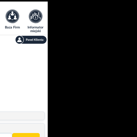
Baza Firm
Informator
miejski