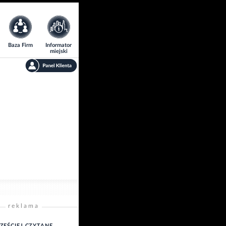
Baza Firm
Informator
miejski
reklama
ZĘŚCIEJ CZYTANE