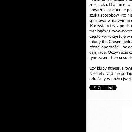
znienacka. Dla mnie to 
poważnie zakłócone popr
szuka sposobów kto ni
sportowa w naszym mieśc
.Korzystam też z poblis
treningów siłowo-wytrz
często wykorzystuję w 
tabaty itp. Czasem jed
różnej oporności , pol
dają radę. Oczywiście c
tymczasem trzeba sobie
Czy kluby fitness, siło
Niestety rząd nie podaj
odrażany w późniejszej 