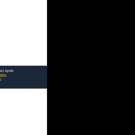
asz zgodę
okie
.
i
.