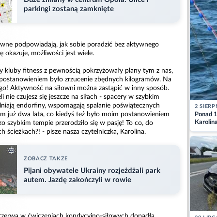
parkingi zostaną zamknięte
wne podpowiadają, jak sobie poradzić bez aktywnego
ę okazuje, możliwości jest wiele.
y kluby fitness z pewnością pokrzyżowały plany tym z nas,
ostanowieniem było zrzucenie zbędnych kilogramów. Na
nego! Aktywność na siłowni można zastąpić w inny sposób.
li nie czujesz się jeszcze na siłach - spacery w szybkim
alniają endorfiny, wspomagają spalanie poświątecznych
2 SIERP
m już dwa lata, co kiedyś też było moim postanowieniem
Ponad 1
Karolin
 szybkim tempie przerodziło się w pasję! To co, do
przez Ba
 ścieżkach?! - pisze nasza czytelniczka, Karolina.
Aktuali
ZOBACZ TAKZE
Pijani obywatele Ukrainy rozjeżdżali park
autem. Jazdę zakończyli w rowie
rzerwa w ćwiczeniach kondycyjno-siłowych dopadła