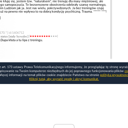
 kłuję się, jestem tzw. "naturalsem", nie trenuję dla masy mięśniowej, ale
rego samopoczucia. Te bezsensowne obostrzenia odebrały szansę normalnego,
m Ludziom jak ja. Jest nas wielu, pokrzywdzonych. Ja bez treningów czuję
już na pewno nie wpływa to na dobrą kondycję psychiczną. Trauma. ***** ***!
]
170.*] id:1606712
, status [stały bywalec]
upa kłuta a tu lipa z treningu.
z art. 173 ustawy Prawa Telekomunikacyjnego informujemy, że przeglądając tę stronę wyraż
apisywanie na Twoim komputerze niezbędnych do jej poprawnego funkcjonowania plików
co
ięcej informacji na temat plików cookie znajdziecie Państwo na stronie
polityka prywatnośc
Kliknij tutaj, aby wyrazić zgodę i ukryć komunikat.