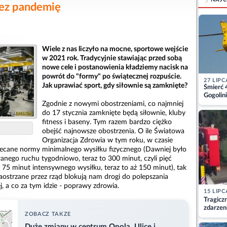
zez pandemię
Wiele z nas liczyło na mocne, sportowe wejście
w 2021 rok. Tradycyjnie stawiając przed sobą
nowe cele i postanowienia kładziemy nacisk na
powrót do "formy" po świątecznej rozpuście.
27 LIPC
Jak uprawiać sport, gdy siłownie są zamknięte?
Śmierć 
Gogolini
matkę
Zgodnie z nowymi obostrzeniami, co najmniej
do 17 stycznia zamknięte będą siłownie, kluby
fitness i baseny. Tym razem bardzo ciężko
obejść najnowsze obostrzenia. O ile Światowa
Organizacja Zdrowia w tym roku, w czasie
lecane normy minimalnego wysiłku fizycznego (Dawniej było
nego ruchu tygodniowo, teraz to 300 minut, czyli pięć
 75 minut intensywnego wysiłku, teraz to aż 150 minut), tak
aostrzane przez rząd blokują nam drogi do polepszania
j, a co za tym idzie - poprawy zdrowia.
15 LIPC
Tragicz
zdarzen
ZOBACZ TAKZE
Duże zmiany w centrum Opola. Ulice i