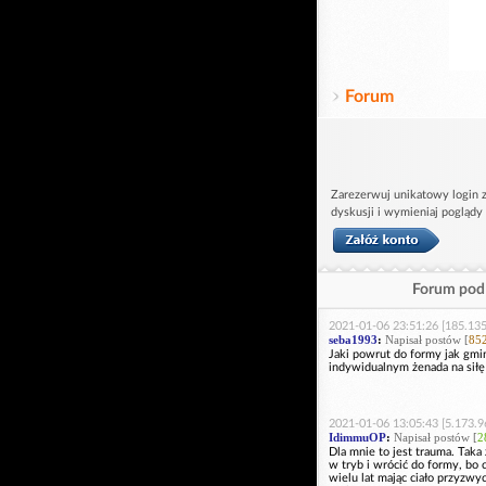
Forum
Zarezerwuj unikatowy login z
dyskusji i wymieniaj poglądy
Forum pod 
2021-01-06 23:51:26 [185.135
seba1993
:
Napisał postów [
85
Jaki powrut do formy jak gmi
indywidualnym żenada na siłę
2021-01-06 13:05:43 [5.173.9
IdimmuOP
:
Napisał postów [
2
Dla mnie to jest trauma. Taka
w tryb i wrócić do formy, bo c
wielu lat mając ciało przyzwy