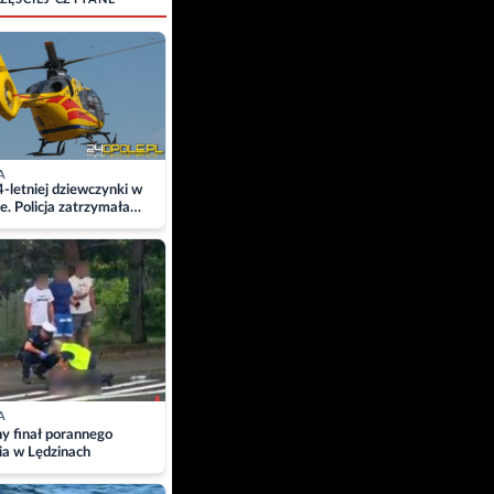
A
4-letniej dziewczynki w
e. Policja zatrzymała
A
ny finał porannego
ia w Lędzinach