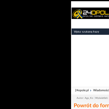
24opole.pl
Wiadomośc
Autor: Aga_Ko
Wyświetleń:
Powrót do for