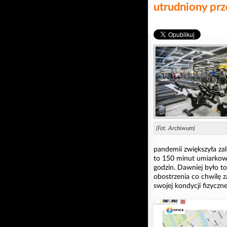
utrudniony pr
(Fot. Archiwum)
pandemii zwiększyła za
to 150 minut umiarkowa
godzin. Dawniej było to
obostrzenia co chwilę z
swojej kondycji fizyczne