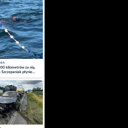
NIA
00 kilometrów za nią.
a Szczepaniak płynie
łtyk dla Piotra.
zacja