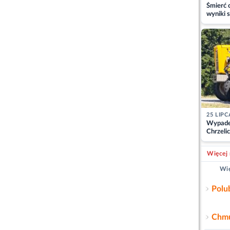
Śmierć c
wyniki s
matki
25 LIPC
Wypade
Chrzelic
zablok
Więcej 
Wię
Polu
Chmu