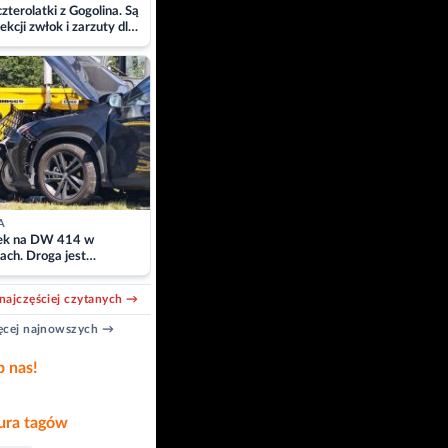
zterolatki z Gogolina. Są
ekcji zwłok i zarzuty dla
A
k na DW 414 w
ach. Droga jest
owana
najczęściej czytanych →
cej najnowszych →
b nas!
ra tagów