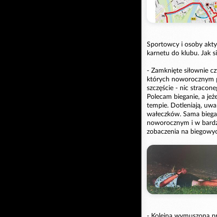
Sportowcy i osoby akty
karnetu do klubu. Jak si
- Zamknięte siłownie cz
których noworocznym p
szczęście - nic straco
Polecam bieganie, a jeże
tempie. Dotleniają, uw
wałeczków. Sama biega
noworocznym i w bardzo
zobaczenia na biegowych
- Kolejna wymuszona p