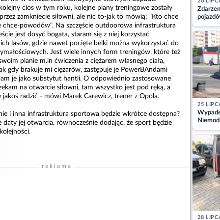
20 LIPC
kolejny cios w tym roku, kolejne plany treningowe zostały
Zdarzen
zez zamkniecie siłowni, ale nic to-jak to mówią: "Kto chce
pojazdó
z kiero
e chce-powodów". Na szczęście outdoorowa infrastruktura
kajdank
ie jest dosyć bogata, staram się z niej korzystać
kich lasów, gdzie nawet pocięte belki można wykorzystać do
ymałościowych. Jest wiele innych form treningów, które też
swoim planie m.in ćwiczenia z ciężarem własnego ciała,
nak gdy brakuje mi ciężarów, zastępuje je PowerBAndami
ecam je jako substytut hantli. O odpowiednio zastosowane
zekam na otwarcie siłowni, tam wszystko jest pod ręką, a
 jakoś radzić - mówi Marek Carewicz, trener z Opola.
25 LIPC
Wypadek
wnie i inna infrastruktura sportowa będzie wkrótce dostępna?
Niemodl
e daty jej otwarcia, równocześnie dodając, że sport będzie
osoby w
kolejności.
reklama
28 LIPC