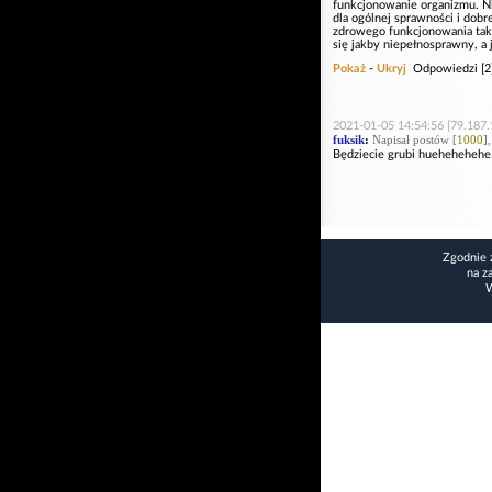
funkcjonowanie organizmu. Nie
dla ogólnej sprawności i dob
zdrowego funkcjonowania taki
się jakby niepełnosprawny, a 
Pokaż
-
Ukryj
Odpowiedzi [2
2021-01-05 14:54:56 [79.187.
fuksik
:
Napisał postów [
1000
]
Będziecie grubi huehehehehe.D
Zgodnie 
na z
W