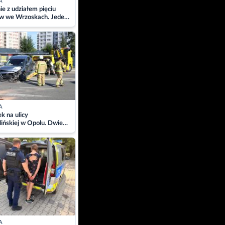
A
ie z udziałem pięciu
w we Wrzoskach. Jeden
wców zabrany w
ach
A
 na ulicy
ińskiej w Opolu. Dwie
 szpitalu
A