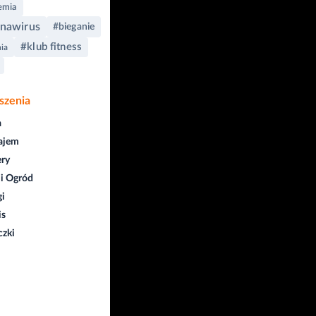
emia
nawirus
#bieganie
#klub fitness
ia
szenia
a
ajem
ry
i Ogród
gi
is
czki