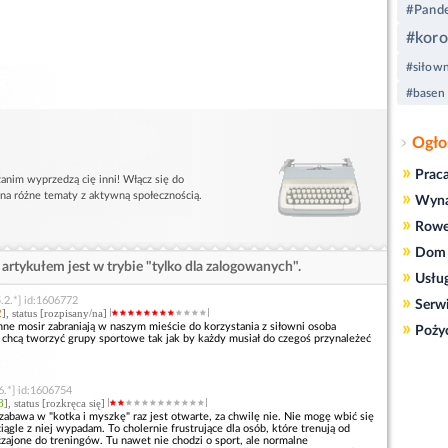
#Pand
#koro
#siłown
#basen
Ogło
»
Prac
anim wyprzedzą cię inni! Włącz się do
»
 na różne tematy z aktywną społecznością.
Wyn
»
Rowe
»
Dom 
artykułem jest w trybie "tylko dla zalogowanych".
»
Usłu
»
.2.*] id:1606772
Serw
2
], status [rozpisany/na]
»
nne mosir zabraniają w naszym mieście do korzystania z siłowni osoba
Poży
 chcą tworzyć grupy sportowe tak jak by każdy musiał do czegoś przynależeć
6.*] id:1606754
8
], status [rozkręca się]
 zabawa w "kotka i myszkę" raz jest otwarte, za chwilę nie. Nie mogę wbić się
iągle z niej wypadam. To cholernie frustrujące dla osób, które trenują od
czajone do treningów. Tu nawet nie chodzi o sport, ale normalne