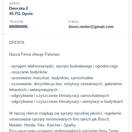
ADRES
Dworska 2
45-751 Opole
TELEFON
E-MAIL
880880886
biuro.rentor@gmail.com
OFERTA
Nasza Firma oferuje Państwu
- wynajem elektronarzędzi, sprzętu budowlanego i ogrodniczego
- osuszanie budynków
- ozonowanie mieszkań, budynków, samochodów
- ozonowanie, dezynfekcja biur, instytucji oświatowych, gabinetów
lekarskich i weterynaryjnych
- odgrzybianie i czyszczenie klimatyzacji samochodowych
- odgrzybianie i czyszczenie klimatyzacji i wentylacji w budynkach
W naszej ofercie znajdują się sprzęty wysokiej jakości, regularnie
serwisowane sprzęty renomowanych firm takich jak Bosch,
Metabo, Honda, Flex, Karcher i Sparky.
Przy osuszaniu używamy profesjonalnych sprzętów firmy Trotec.