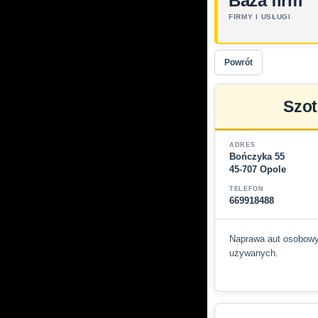
Baza firm
FIRMY I USŁUGI
Powrót
Szot
ADRES
Bończyka 55
45-707 Opole
TELEFON
669918488
Naprawa aut osobowyc
używanych.