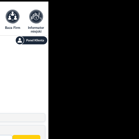
Baza Firm
Informator
miejski