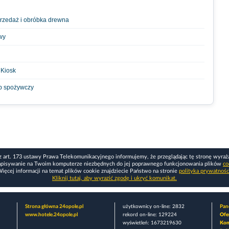
przedaż i obróbka drewna
wy
 Kiosk
p spożywczy
z art. 173 ustawy Prawa Telekomunikacyjnego informujemy, że przeglądając tę stronę wyraż
apisywanie na Twoim komputerze niezbędnych do jej poprawnego funkcjonowania plików
co
ięcej informacji na temat plików cookie znajdziecie Państwo na stronie
polityka prywatnośc
Kliknij tutaj, aby wyrazić zgodę i ukryć komunikat.
Strona główna 24opole.pl
użytkownicy on-line: 2832
Pane
www.hotele.24opole.pl
rekord on-line: 129224
Ofe
wyświetleń: 1673219630
Kon