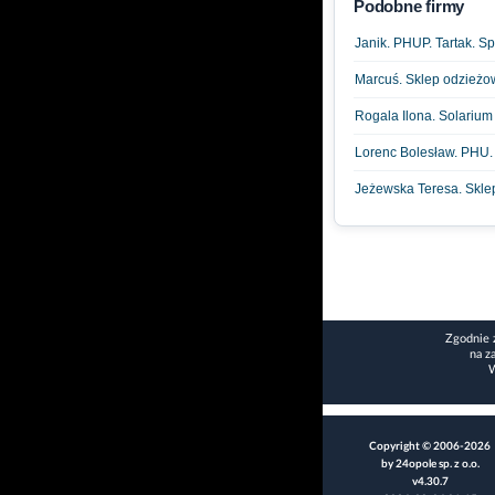
Podobne firmy
Janik. PHUP. Tartak. S
Marcuś. Sklep odzieżo
Rogala Ilona. Solarium
Lorenc Bolesław. PHU.
Jeżewska Teresa. Skle
Zgodnie 
na z
W
Copyright © 2006-2026
by 24opole sp. z o.o.
v4.30.7