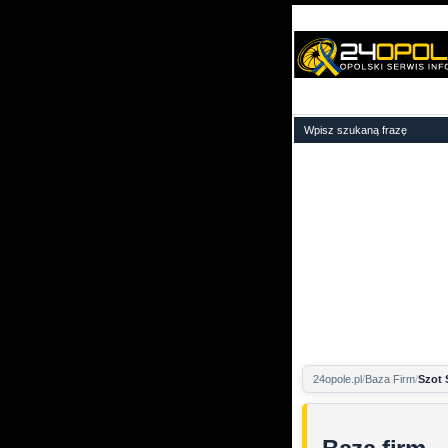
24opole.pl
Baza Firm
Szot 