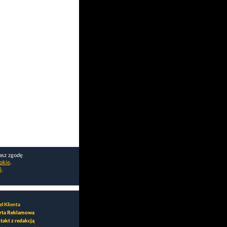
asz zgodę
okie
.
i
.
l Klienta
rta Reklamowa
takt z redakcją