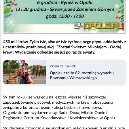
450 mililitrów. Tylko tyle, albo aż tyle życiodajnego płynu odda każdy z
uczestników grudniowej akcji "Zostań Świętym Mikołajem - Oddaj
krew". Wydarzenie odbędzie się już po raz dziewiąty.
ZOBACZ TAKZE
Opole uczciło 82. rocznicę wybuchu
Powstania Warszawskiego
W tym roku - ze względu na jeszcze większe niż zazwyczaj
zapotrzebowanie placówek medycznych na krew i obostrzenia
związane z koronawirusem - akcja będzie aż trzydniowa.
Organizatorami wydarzenia są: Radio Doxa, Miasto Opole i
Regionalne Centrum Krwiodawstwa i Krwiolecznictwa w Opolu.
Wydarzenie rozpocznie się spotkaniem mikołajkowym 6 grudnia przy