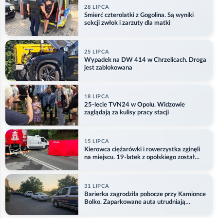
28 LIPCA
Śmierć czterolatki z Gogolina. Są wyniki
sekcji zwłok i zarzuty dla matki
25 LIPCA
Wypadek na DW 414 w Chrzelicach. Droga
jest zablokowana
18 LIPCA
25-lecie TVN24 w Opolu. Widzowie
zaglądają za kulisy pracy stacji
15 LIPCA
Kierowca ciężarówki i rowerzystka zginęli
na miejscu. 19-latek z opolskiego został
ranny
31 LIPCA
Barierka zagrodziła pobocze przy Kamionce
Bolko. Zaparkowane auta utrudniają
przejazd