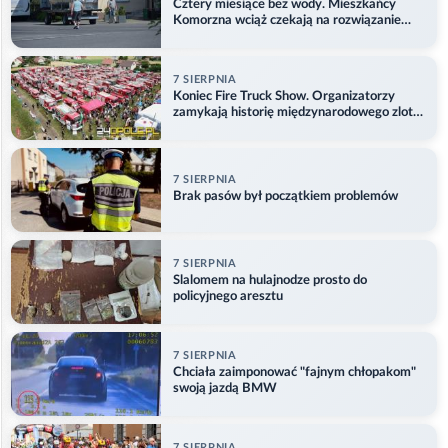
Cztery miesiące bez wody. Mieszkańcy
Komorzna wciąż czekają na rozwiązanie
problemu
7 SIERPNIA
Koniec Fire Truck Show. Organizatorzy
zamykają historię międzynarodowego zlotu
w Główczycach
7 SIERPNIA
Brak pasów był początkiem problemów
7 SIERPNIA
Slalomem na hulajnodze prosto do
policyjnego aresztu
7 SIERPNIA
Chciała zaimponować "fajnym chłopakom"
swoją jazdą BMW
7 SIERPNIA