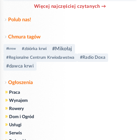
Więcej najczęściej czytanych →
Polub nas!
Chmura tagów
#Mikołaj
#zbiórka krwi
#krew
#Radio Doxa
#Regionalne Centrum Krwiodawstwa
#dawca krwi
Ogłoszenia
»
Praca
»
Wynajem
»
Rowery
»
Dom i Ogród
»
Usługi
»
Serwis