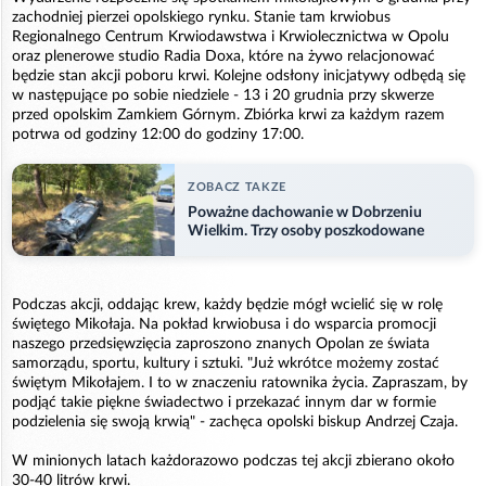
zachodniej pierzei opolskiego rynku. Stanie tam krwiobus
Regionalnego Centrum Krwiodawstwa i Krwiolecznictwa w Opolu
oraz plenerowe studio Radia Doxa, które na żywo relacjonować
będzie stan akcji poboru krwi. Kolejne odsłony inicjatywy odbędą się
w następujące po sobie niedziele - 13 i 20 grudnia przy skwerze
przed opolskim Zamkiem Górnym. Zbiórka krwi za każdym razem
potrwa od godziny 12:00 do godziny 17:00.
ZOBACZ TAKZE
Poważne dachowanie w Dobrzeniu
Wielkim. Trzy osoby poszkodowane
Podczas akcji, oddając krew, każdy będzie mógł wcielić się w rolę
świętego Mikołaja. Na pokład krwiobusa i do wsparcia promocji
naszego przedsięwzięcia zaproszono znanych Opolan ze świata
samorządu, sportu, kultury i sztuki. "Już wkrótce możemy zostać
świętym Mikołajem. I to w znaczeniu ratownika życia. Zapraszam, by
podjąć takie piękne świadectwo i przekazać innym dar w formie
podzielenia się swoją krwią" - zachęca opolski biskup Andrzej Czaja.
W minionych latach każdorazowo podczas tej akcji zbierano około
30-40 litrów krwi.