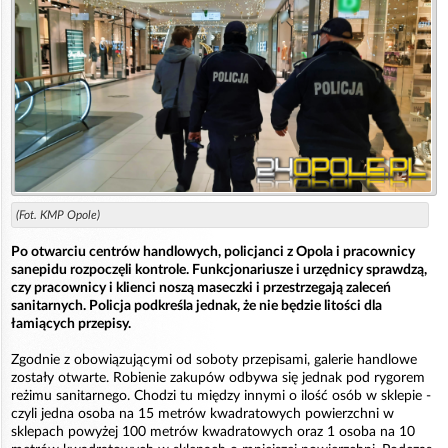
(Fot. KMP Opole)
Po otwarciu centrów handlowych, policjanci z Opola i pracownicy
sanepidu rozpoczęli kontrole. Funkcjonariusze i urzędnicy sprawdzą,
czy pracownicy i klienci noszą maseczki i przestrzegają zaleceń
sanitarnych. Policja podkreśla jednak, że nie będzie litości dla
łamiących przepisy.
Zgodnie z obowiązującymi od soboty przepisami, galerie handlowe
zostały otwarte. Robienie zakupów odbywa się jednak pod rygorem
reżimu sanitarnego. Chodzi tu między innymi o ilość osób w sklepie -
czyli jedna osoba na 15 metrów kwadratowych powierzchni w
sklepach powyżej 100 metrów kwadratowych oraz 1 osoba na 10