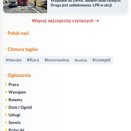
Wypadek na DK46. Siedem osób rannych.
Droga jest zablokowana. LPR w akcji
Więcej najczęściej czytanych →
Polub nas!
Chmura tagów
#Kara
#sanepid
#koronawirus
#Mandat
#policja
Ogłoszenia
»
Praca
»
Wynajem
»
Rowery
»
Dom i Ogród
»
Usługi
»
Serwis
»
Pożyczki