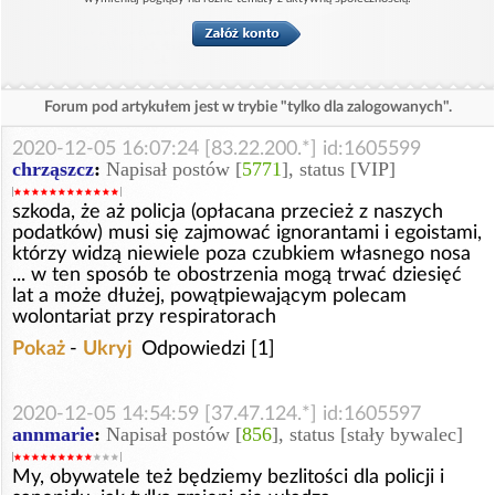
Forum pod artykułem jest w trybie "tylko dla zalogowanych".
2020-12-05 16:07:24 [83.22.200.*] id:1605599
chrząszcz
:
Napisał postów [
5771
], status [VIP]
szkoda, że aż policja (opłacana przecież z naszych
podatków) musi się zajmować ignorantami i egoistami,
którzy widzą niewiele poza czubkiem własnego nosa
... w ten sposób te obostrzenia mogą trwać dziesięć
lat a może dłużej, powątpiewającym polecam
wolontariat przy respiratorach
Pokaż
-
Ukryj
Odpowiedzi [1]
2020-12-05 14:54:59 [37.47.124.*] id:1605597
annmarie
:
Napisał postów [
856
], status [stały bywalec]
My, obywatele też będziemy bezlitości dla policji i