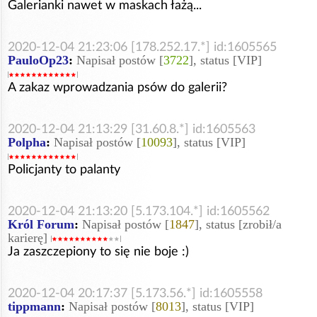
Galerianki nawet w maskach łażą...
2020-12-04 21:23:06 [178.252.17.*] id:1605565
PauloOp23
:
Napisał postów [
3722
], status [VIP]
A zakaz wprowadzania psów do galerii?
2020-12-04 21:13:29 [31.60.8.*] id:1605563
Polpha
:
Napisał postów [
10093
], status [VIP]
Policjanty to palanty
2020-12-04 21:13:20 [5.173.104.*] id:1605562
Król Forum
:
Napisał postów [
1847
], status [zrobił/a
karierę]
Ja zaszczepiony to się nie boje :)
2020-12-04 20:17:37 [5.173.56.*] id:1605558
tippmann
:
Napisał postów [
8013
], status [VIP]