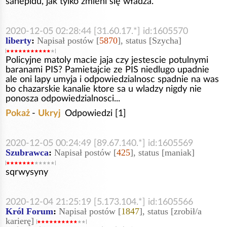
sanepidu, jak tylko zmieni się władza.
2020-12-05 02:28:44 [31.60.17.*] id:1605570
liberty
:
Napisał postów [
5870
], status [Szycha]
Policyjne matoly macie jaja czy jestescie potulnymi
baranami PIS? Pamietajcie ze PIS niedlugo upadnie
ale oni lapy umyja i odpowiedzialnosc spadnie na was
bo chazarskie kanalie ktore sa u wladzy nigdy nie
ponosza odpowiedzialnosci...
Pokaż
-
Ukryj
Odpowiedzi [1]
2020-12-05 00:24:49 [89.67.140.*] id:1605569
Szubrawca
:
Napisał postów [
425
], status [maniak]
sqrwysyny
2020-12-04 21:25:19 [5.173.104.*] id:1605566
Król Forum
:
Napisał postów [
1847
], status [zrobił/a
karierę]