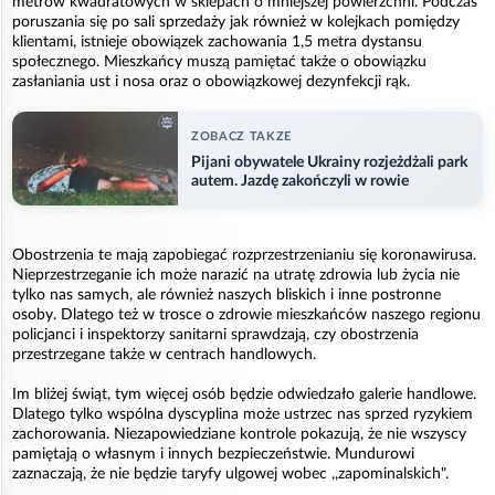
metrów kwadratowych w sklepach o mniejszej powierzchni. Podczas
poruszania się po sali sprzedaży jak również w kolejkach pomiędzy
klientami, istnieje obowiązek zachowania 1,5 metra dystansu
społecznego. Mieszkańcy muszą pamiętać także o obowiązku
zasłaniania ust i nosa oraz o obowiązkowej dezynfekcji rąk.
ZOBACZ TAKZE
Pijani obywatele Ukrainy rozjeżdżali park
autem. Jazdę zakończyli w rowie
Obostrzenia te mają zapobiegać rozprzestrzenianiu się koronawirusa.
Nieprzestrzeganie ich może narazić na utratę zdrowia lub życia nie
tylko nas samych, ale również naszych bliskich i inne postronne
osoby. Dlatego też w trosce o zdrowie mieszkańców naszego regionu
policjanci i inspektorzy sanitarni sprawdzają, czy obostrzenia
przestrzegane także w centrach handlowych.
Im bliżej świąt, tym więcej osób będzie odwiedzało galerie handlowe.
Dlatego tylko wspólna dyscyplina może ustrzec nas sprzed ryzykiem
zachorowania. Niezapowiedziane kontrole pokazują, że nie wszyscy
pamiętają o własnym i innych bezpieczeństwie. Mundurowi
zaznaczają, że nie będzie taryfy ulgowej wobec ,,zapominalskich".