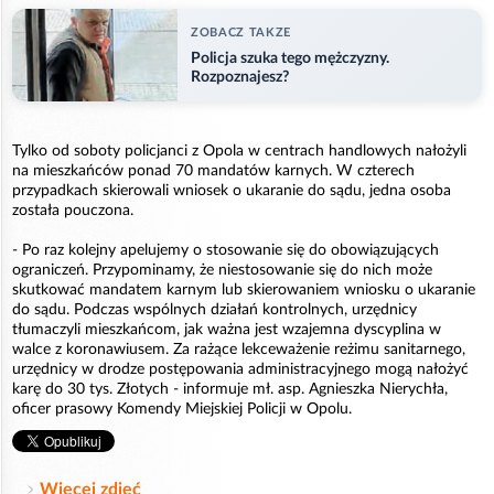
ZOBACZ TAKZE
Policja szuka tego mężczyzny.
Rozpoznajesz?
Tylko od soboty policjanci z Opola w centrach handlowych nałożyli
na mieszkańców ponad 70 mandatów karnych. W czterech
przypadkach skierowali wniosek o ukaranie do sądu, jedna osoba
została pouczona.
- Po raz kolejny apelujemy o stosowanie się do obowiązujących
ograniczeń. Przypominamy, że niestosowanie się do nich może
skutkować mandatem karnym lub skierowaniem wniosku o ukaranie
do sądu. Podczas wspólnych działań kontrolnych, urzędnicy
tłumaczyli mieszkańcom, jak ważna jest wzajemna dyscyplina w
walce z koronawiusem. Za rażące lekceważenie reżimu sanitarnego,
urzędnicy w drodze postępowania administracyjnego mogą nałożyć
karę do 30 tys. Złotych - informuje mł. asp. Agnieszka Nierychła,
oficer prasowy Komendy Miejskiej Policji w Opolu.
Więcej zdjęć