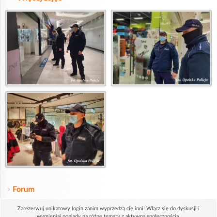
Forum
Zarezerwuj unikatowy login zanim wyprzedzą cię inni! Włącz się do dyskusji i
wymieniaj poglądy na różne tematy z aktywną społecznością.