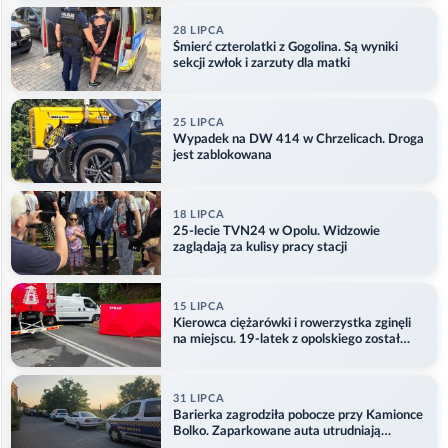
28 LIPCA
Śmierć czterolatki z Gogolina. Są wyniki
sekcji zwłok i zarzuty dla matki
25 LIPCA
Wypadek na DW 414 w Chrzelicach. Droga
jest zablokowana
18 LIPCA
25-lecie TVN24 w Opolu. Widzowie
zaglądają za kulisy pracy stacji
15 LIPCA
Kierowca ciężarówki i rowerzystka zginęli
na miejscu. 19-latek z opolskiego został
ranny
31 LIPCA
Barierka zagrodziła pobocze przy Kamionce
Bolko. Zaparkowane auta utrudniają
przejazd