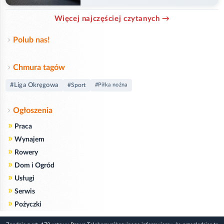
Więcej najczęściej czytanych →
Polub nas!
Chmura tagów
#Liga Okręgowa
#Sport
#Piłka nożna
Ogłoszenia
»
Praca
»
Wynajem
»
Rowery
»
Dom i Ogród
»
Usługi
»
Serwis
»
Pożyczki