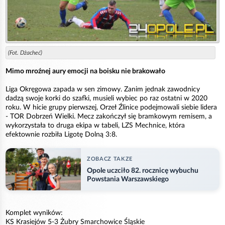
(Fot. Dżacheć)
Mimo mroźnej aury emocji na boisku nie brakowało
Liga Okręgowa zapada w sen zimowy. Zanim jednak zawodnicy
dadzą swoje korki do szafki, musieli wybiec po raz ostatni w 2020
roku. W hicie grupy pierwszej, Orzeł Źlinice podejmowali siebie lidera
- TOR Dobrzeń Wielki. Mecz zakończył się bramkowym remisem, a
wykorzystała to druga ekipa w tabeli, LZS Mechnice, która
efektownie rozbiła Ligotę Dolną 3:8.
ZOBACZ TAKZE
Opole uczciło 82. rocznicę wybuchu
Powstania Warszawskiego
Komplet wyników:
KS Krasiejów 5-3 Żubry Smarchowice Śląskie