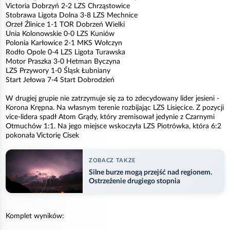
Victoria Dobrzyń 2-2 LZS Chrząstowice
Stobrawa Ligota Dolna 3-8 LZS Mechnice
Orzeł Źlinice 1-1 TOR Dobrzeń Wielki
Unia Kolonowskie 0-0 LZS Kuniów
Polonia Karłowice 2-1 MKS Wołczyn
Rodło Opole 0-4 LZS Ligota Turawska
Motor Praszka 3-0 Hetman Byczyna
LZS Przywory 1-0 Śląsk Łubniany
Start Jełowa 7-4 Start Dobrodzień
W drugiej grupie nie zatrzymuje się za to zdecydowany lider jesieni -
Korona Krępna. Na własnym terenie rozbijając LZS Lisięcice. Z pozycji
vice-lidera spadł Atom Grądy, który zremisował jedynie z Czarnymi
Otmuchów 1:1. Na jego miejsce wskoczyła LZS Piotrówka, która 6:2
pokonała Victorię Cisek
ZOBACZ TAKZE
Silne burze mogą przejść nad regionem.
Ostrzeżenie drugiego stopnia
Komplet wyników: