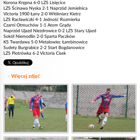
Korona Krępna 6-0 LZS Lisięcice
LZS Ścinawa Nyska 2-1 Naprzód Jemielnica
Victoria 1900 Łany 2-0 Włókniarz Kietrz
LZS Racławiczki 4-1 Jedność Rozmierka
Czarni Otmuchów 1-1 Atom Grądy
Naprzód Ujazd Niezdrowice 0-2 LZS Stary Ujazd
Sokół Niemodlin 2-0 Sparta Paczków
KS Twardawa 5-0 Metalowiec Łambinowice
Sudety Burgrabice 2-2 Start Bogdanowice
LZS Piotrówka 6-2 Victoria Cisek
Więcej zdjęć