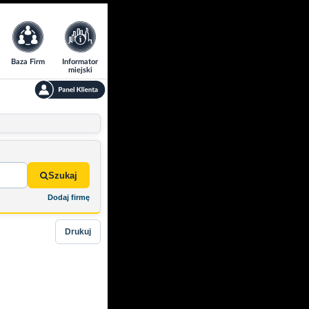
Baza Firm
Informator
miejski
Szukaj
Dodaj firmę
Drukuj