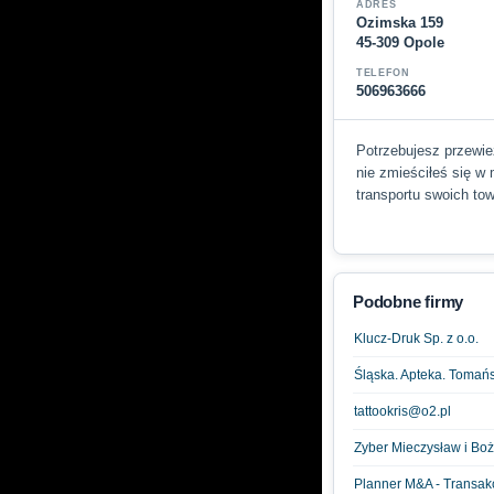
ADRES
Ozimska 159
45-309 Opole
TELEFON
506963666
Potrzebujesz przewie
nie zmieściłeś się w
transportu swoich to
Podobne firmy
Klucz-Druk Sp. z o.o.
Śląska. Apteka. Tomań
tattookris@o2.pl
Zyber Mieczysław i Boże
Planner M&A - Transa