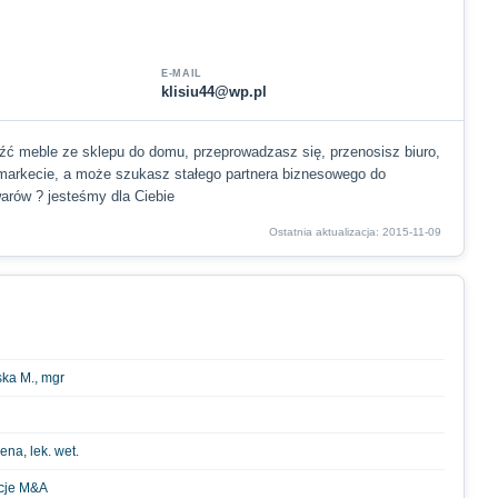
E-MAIL
klisiu44@wp.pl
źć meble ze sklepu do domu, przeprowadzasz się, przenosisz biuro,
 markecie, a może szukasz stałego partnera biznesowego do
warów ? jesteśmy dla Ciebie
Ostatnia aktualizacja: 2015-11-09
ska M., mgr
na, lek. wet.
kcje M&A