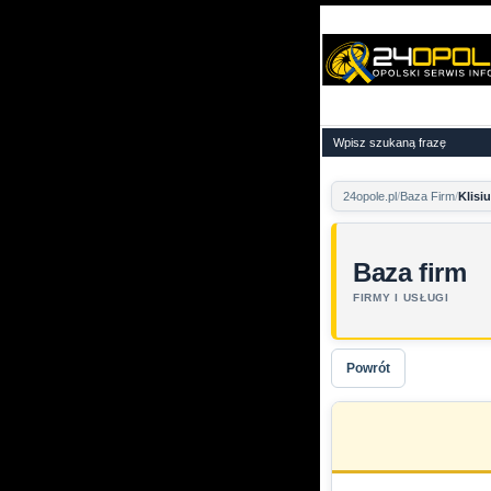
24opole.pl
Baza Firm
Klisi
Baza firm
FIRMY I USŁUGI
Powrót