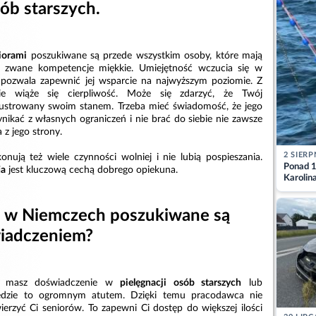
ób starszych.
iorami
poszukiwane są przede wszystkim osoby, które mają
k zwane kompetencje miękkie. Umiejętność wczucia się w
y pozwala zapewnić jej wsparcie na najwyższym poziomie. Z
ie wiąże się cierpliwość. Może się zdarzyć, że Twój
rustrowany swoim stanem. Trzeba mieć świadomość, że jego
ynikać z własnych ograniczeń i nie brać do siebie nie zawsze
 z jego strony.
2 SIERP
nują też wiele czynności wolniej i nie lubią pospieszania.
Ponad 1
ia
jest kluczową cechą dobrego opiekuna.
Karolin
przez Ba
Aktuali
i w Niemczech poszukiwane są
iadczeniem?
śli masz doświadczenie w
pielęgnacji osób starszych
lub
ędzie to ogromnym atutem. Dzięki temu pracodawca nie
ierzyć Ci seniorów. To zapewni Ci dostęp do większej ilości