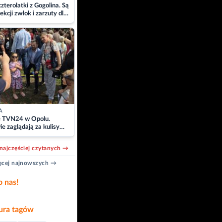
zterolatki z Gogolina. Są
ekcji zwłok i zarzuty dla
A
e TVN24 w Opolu.
e zaglądają za kulisy
acji
najczęściej czytanych →
cej najnowszych →
b nas!
ra tagów