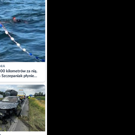
NIA
00 kilometrów za nią.
a Szczepaniak płynie
łtyk dla Piotra.
zacja