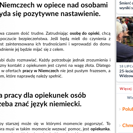
Śmierć c
 Niemczech w opiece nad osobami
wyniki s
zyda się pozytywne nastawienie.
matki
wa czasem dość trudne. Zatrudniając
osobę do opieki
, chcą
poczucie bezpieczeństwa. Jeśli będą mieli do czynienia z
jest zainteresowana ich trudnościami i wprowadzi do domu
dnienie jej będzie mijać się z celem.
lubi dużo rozmawiać. Każdy potrzebuje jednak zrozumienia i
jazny kontakt z opiekunem jest czymś na wagę złota. Dlatego
18 LIPC
e w ofertach
pracy w Niemczech
nie jest pustym frazesem, a
25-leci
, które naprawdę należy spełnić.
Widzowi
pracy st
Więcej 
a pracy dla opiekunek osób
Wię
zeba znać język niemiecki.
Polu
by starszej może się w którymś momencie pogorszyć. To
Chmu
która musi w takim momencie wezwać pomoc, jest
opiekunka
.