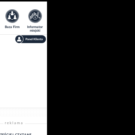
Baza Firm
Informator
miejski
reklama
ZĘŚCIEJ CZYTANE