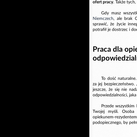
ofert pracy
. Także tych
Gdy masz wszystk
Niemczech
, ale brak 
sprawić, że życie inn
potrafił je dostrzec i d
Praca dla o
odpowiedzial
To dość naturalne
za jej bezpieczeństwo. 
jeszcze, że się nie na
odpowiedzialności, jaka
Przede wszystkim li
Twojej myśli. Osoba 
opiekunem-rezydentem
podopiecznego, by pełni