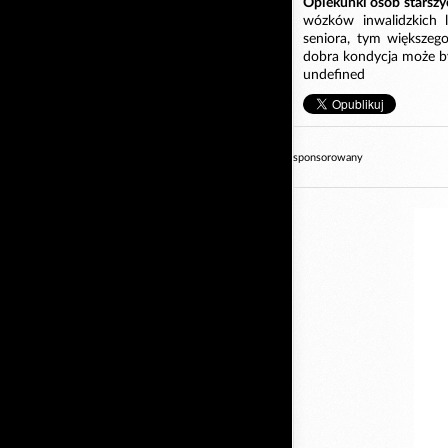
Opiekunki osób starsz
wózków inwalidzkich l
seniora, tym większeg
dobra kondycja może być
undefined
sponsorowany