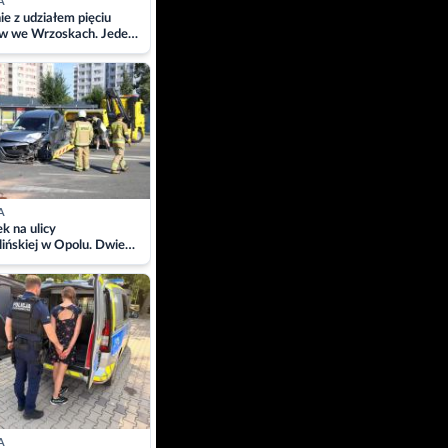
A
ie z udziałem pięciu
w we Wrzoskach. Jeden
wców zabrany w
ach
A
 na ulicy
ińskiej w Opolu. Dwie
 szpitalu
A