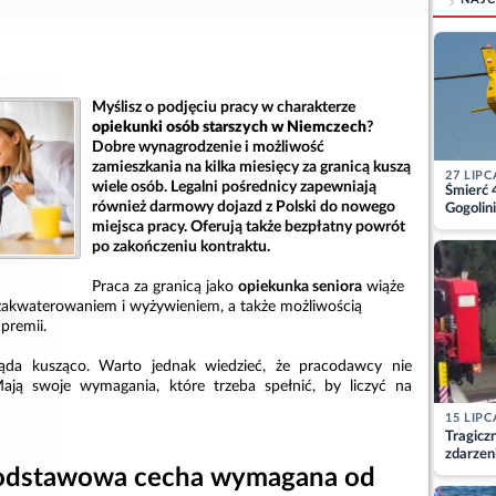
Myślisz o podjęciu pracy w charakterze
opiekunki osób starszych w Niemczech
?
Dobre wynagrodzenie i możliwość
zamieszkania na kilka miesięcy za granicą kuszą
27 LIPC
wiele osób. Legalni pośrednicy zapewniają
Śmierć 
również darmowy dojazd z Polski do nowego
Gogolini
matkę
miejsca pracy. Oferują także bezpłatny powrót
po zakończeniu kontraktu.
Praca za granicą jako
opiekunka seniora
wiąże
zakwaterowaniem i wyżywieniem, a także możliwością
premii.
ąda kusząco. Warto jednak wiedzieć, że pracodawcy nie
Mają swoje wymagania, które trzeba spełnić, by liczyć na
15 LIPC
Tragicz
zdarzen
podstawowa cecha wymagana od