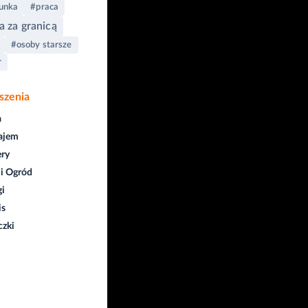
unka
#praca
a za granicą
#osoby starsze
r
szenia
a
ajem
ry
i Ogród
gi
is
czki