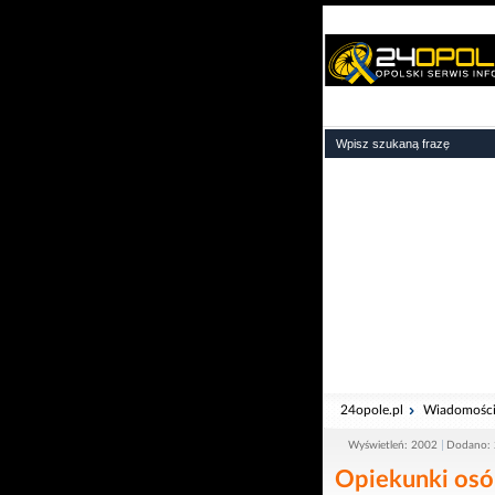
24opole.pl
Wiadomośc
Wyświetleń: 2002
Dodano: 
Opiekunki osó