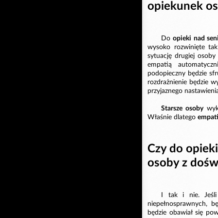
opiekunek os
Do
opieki nad sen
wysoko rozwinięte ta
sytuację drugiej osob
empatią automatyczn
podopieczny będzie sf
rozdrażnienie będzie w
przyjaznego nastawienia
Starsze osoby
wyko
Właśnie dlatego
empat
Czy do opiek
osoby z dośw
I tak i nie. Je
niepełnosprawnych, b
będzie obawiał się pow