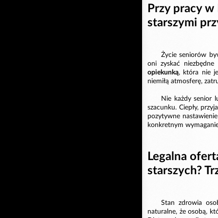
Przy pracy w
starszymi pr
Życie seniorów by
oni zyskać niezbędne 
opiekunką
, która nie 
niemiłą atmosferę, zatru
Nie każdy senior 
szacunku. Ciepły, przy
pozytywne nastawieni
konkretnym wymaganiem
Legalna ofert
starszych? Tr
Stan zdrowia oso
naturalne, że osobą, 