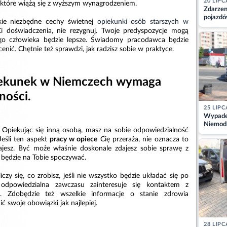
20 LIPC
, które wiążą się z wyższym wynagrodzeniem.
Zdarzen
pojazdó
ie niezbędne cechy świetnej
opiekunki osób starszych w
z kiero
Ci doświadczenia, nie rezygnuj. Twoje predyspozycje mogą
kajdank
ego człowieka będzie lepsze. Świadomy pracodawca będzie
ocenić. Chętnie też sprawdzi, jak radzisz sobie w praktyce.
piekunek w Niemczech wymaga
ności.
25 LIPC
Wypadek
Niemodl
. Opiekując się inną osobą, masz na sobie odpowiedzialność
osoby w
Jeśli ten aspekt
pracy w opiece
Cię przeraża, nie oznacza to
dajesz. Być może właśnie doskonale zdajesz sobie sprawę z
 będzie na Tobie spoczywać.
czy się, co zrobisz, jeśli nie wszystko będzie układać się po
odpowiedzialna zawczasu zainteresuje się kontaktem z
. Zdobędzie też wszelkie informacje o stanie zdrowia
ć swoje obowiązki jak najlepiej.
28 LIPC