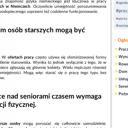
a znajomość języka niemieckiego jest kluczowa w pracy
#opiek
zych w Niemczech
. Oczywiście umiejętność porozumiewania
#prac
 podopiecznego usprawni też codzienne funkcjonowanie.
#opieka
#senio
m osób starszych mogą być
Ogło
»
Prac
»
Wyn
k. W
ofertach pracy
często używa się sfeminizowanej formy
lenie stanowiska. Wynika to jednak wyłącznie z tego, że w
»
Rowe
iece zgłaszają się głównie kobiety. Wielu mężczyzn również
»
Dom 
miejętności. Mogą więc starać się o pracę tego typu bez
»
ów.
Usłu
»
Serw
»
Poży
ce nad seniorami czasem wymaga
ji fizycznej.
arsze osoby
mogą poruszać się całkowicie samodzielnie.