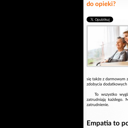
do opieki?
się także z darmowym 
zdobycia dodatkowych 
To wszystko wygl
zatrudniają każdego. 
zatrudnienie.
Empatia to 