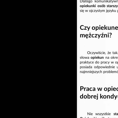
Dlatego komunikatywn
opiekunki osób stars
się w ojczystym języku
Czy opiekune
mężczyźni?
Oczywiście, że ta
słowa
opiekun
na okreś
praktyce do pracy w op
posiada odpowiednie u
najmniejszych problem
Praca w opie
dobrej kondyc
Nie wszystkie
st