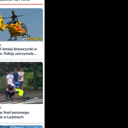
A
4-letniej dziewczynki w
e. Policja zatrzymała
A
ny finał porannego
ia w Lędzinach