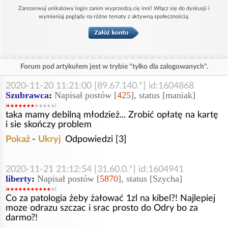
Zarezerwuj unikatowy login zanim wyprzedzą cię inni! Włącz się do dyskusji i
wymieniaj poglądy na różne tematy z aktywną społecznością.
Forum pod artykułem jest w trybie "tylko dla zalogowanych".
2020-11-20 11:21:00 [89.67.140.*] id:1604868
Szubrawca
:
Napisał postów [
425
], status [maniak]
taka mamy debilną młodzież... Zrobić opłatę na kartę
i sie skończy problem
Pokaż
-
Ukryj
Odpowiedzi [3]
2020-11-21 21:12:54 [31.60.0.*] id:1604941
liberty
:
Napisał postów [
5870
], status [Szycha]
Co za patologia żeby żałować 1zl na kibel?! Najlepiej
moze odrazu szczac i srac prosto do Odry bo za
darmo?!