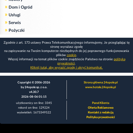
»
Dom i Ogród
»
Usługi
»
Serwis
»
Pożyczki
Zgodnie z art. 173 ustawy Prawa Telekomunikacyjnego informujemy, że przeglądając tę
stronę wyrażasz zgodę
na zapisywanie na Twoim komputerze niezbędnych do jej poprawnego funkcjonowania
plików
cookie
.
Więcej informacji na temat plików cookie znajdziecie Państwo na stronie
polityka
prywatności
.
Kliknij tutaj, aby wyrazić zgodę i ukryć komunikat.
Copyright © 2006-2026
Strona główna 24opole.pl
by 24opole sp. z o.o.
www.hotele.24opole.pl
v4.30.7
2026-08-06 01:15
użytkownicy on-line: 3345
Panel Klienta
rekord on-line: 129224
Oferta Reklamowa
wyświetleń: 1673349522
Kontakt z redakcją
Polityka prywatności