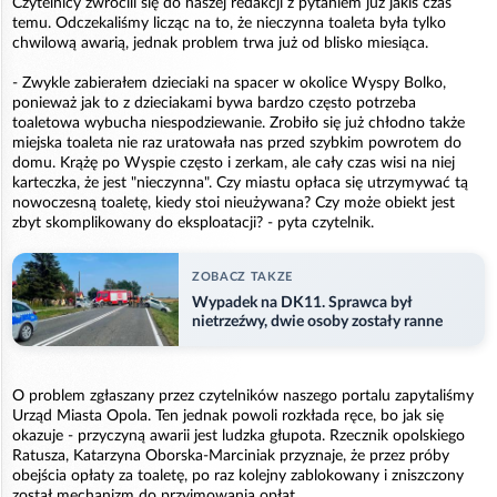
Czytelnicy zwrócili się do naszej redakcji z pytaniem już jakiś czas
temu. Odczekaliśmy licząc na to, że nieczynna toaleta była tylko
chwilową awarią, jednak problem trwa już od blisko miesiąca.
- Zwykle zabierałem dzieciaki na spacer w okolice Wyspy Bolko,
ponieważ jak to z dzieciakami bywa bardzo często potrzeba
toaletowa wybucha niespodziewanie. Zrobiło się już chłodno także
miejska toaleta nie raz uratowała nas przed szybkim powrotem do
domu. Krążę po Wyspie często i zerkam, ale cały czas wisi na niej
karteczka, że jest "nieczynna". Czy miastu opłaca się utrzymywać tą
nowoczesną toaletę, kiedy stoi nieużywana? Czy może obiekt jest
zbyt skomplikowany do eksploatacji? - pyta czytelnik.
ZOBACZ TAKZE
Wypadek na DK11. Sprawca był
nietrzeźwy, dwie osoby zostały ranne
O problem zgłaszany przez czytelników naszego portalu zapytaliśmy
Urząd Miasta Opola. Ten jednak powoli rozkłada ręce, bo jak się
okazuje - przyczyną awarii jest ludzka głupota. Rzecznik opolskiego
Ratusza, Katarzyna Oborska-Marciniak przyznaje, że przez próby
obejścia opłaty za toaletę, po raz kolejny zablokowany i zniszczony
został mechanizm do przyjmowania opłat.