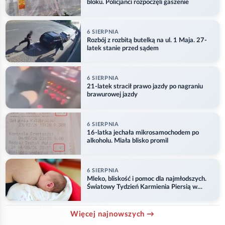
bloku. Policjanci rozpoczęli gaszenie
6 SIERPNIA
Rozbój z rozbitą butelką na ul. 1 Maja. 27-
latek stanie przed sądem
6 SIERPNIA
21-latek stracił prawo jazdy po nagraniu
brawurowej jazdy
6 SIERPNIA
16-latka jechała mikrosamochodem po
alkoholu. Miała blisko promil
6 SIERPNIA
Mleko, bliskość i pomoc dla najmłodszych.
Światowy Tydzień Karmienia Piersią w
Opolu
Więcej najnowszych →