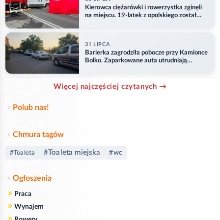
Kierowca ciężarówki i rowerzystka zginęli
na miejscu. 19-latek z opolskiego został
ranny
31 LIPCA
Barierka zagrodziła pobocze przy Kamionce
Bolko. Zaparkowane auta utrudniają
przejazd
Więcej najczęściej czytanych →
Polub nas!
Chmura tagów
#Toaleta miejska
#wc
#Toaleta
Ogłoszenia
»
Praca
»
Wynajem
»
Rowery