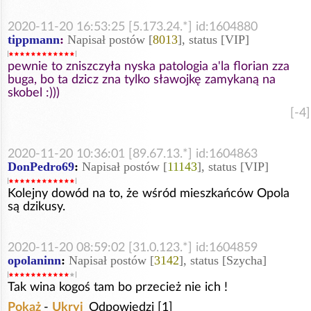
2020-11-20 16:53:25 [5.173.24.*] id:1604880
tippmann
:
Napisał postów [
8013
], status [VIP]
pewnie to zniszczyła nyska patologia a'la florian zza
buga, bo ta dzicz zna tylko sławojkę zamykaną na
skobel :)))
[-4]
2020-11-20 10:36:01 [89.67.13.*] id:1604863
DonPedro69
:
Napisał postów [
11143
], status [VIP]
Kolejny dowód na to, że wśród mieszkańców Opola
są dzikusy.
2020-11-20 08:59:02 [31.0.123.*] id:1604859
opolaninn
:
Napisał postów [
3142
], status [Szycha]
Tak wina kogoś tam bo przecież nie ich !
Pokaż
-
Ukryj
Odpowiedzi [1]