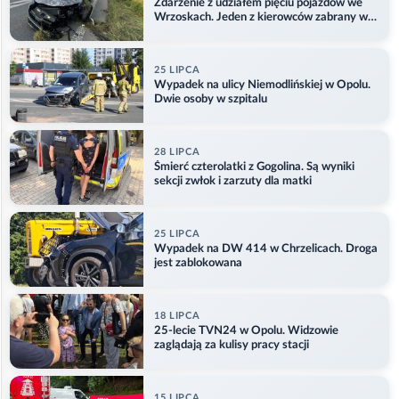
Zdarzenie z udziałem pięciu pojazdów we
Wrzoskach. Jeden z kierowców zabrany w
kajdankach
25 LIPCA
Wypadek na ulicy Niemodlińskiej w Opolu.
Dwie osoby w szpitalu
28 LIPCA
Śmierć czterolatki z Gogolina. Są wyniki
sekcji zwłok i zarzuty dla matki
25 LIPCA
Wypadek na DW 414 w Chrzelicach. Droga
jest zablokowana
18 LIPCA
25-lecie TVN24 w Opolu. Widzowie
zaglądają za kulisy pracy stacji
15 LIPCA