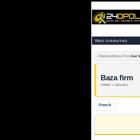
24opole.pl
Baza Firm
Gaz i
Baza firm
FIRMY I USŁUGI
Powrót