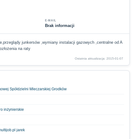
E-MAIL
Brak informacji
,przeglądy junkersów ,wymiany instalacji gazowych ,centralne od A
ozłożenia na raty
Ostatnia aktualizacja: 2015-01-07
owej Spółdzielni Mleczarskiej Grodków
ro inżynierskie
ultijob.pl jarek