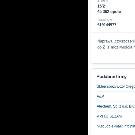
ADRES
15/2
45-362 opole
TELEFON
519144977
Naprawa ,czyszczenie
do Z ,z możliwością r
Podobne firmy
Sklep spożywczy Okręg
A&P
Atechem. Sp. z o.o. Biu
P.P.H.U SEZAM
MultiJob e-mail: info@m