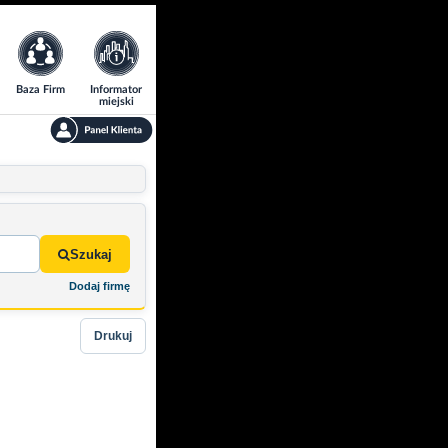
Baza Firm
Informator
miejski
Szukaj
Dodaj firmę
Drukuj