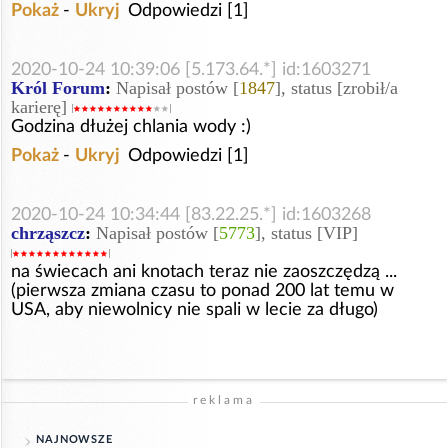
Pokaż
-
Ukryj
Odpowiedzi [1]
2020-10-24 10:39:06 [5.173.64.*] id:1603271
Król Forum
:
Napisał postów [
1847
], status [zrobił/a
karierę]
Godzina dłużej chlania wody :)
Pokaż
-
Ukryj
Odpowiedzi [1]
2020-10-24 10:34:44 [83.22.25.*] id:1603268
chrząszcz
:
Napisał postów [
5773
], status [VIP]
na świecach ani knotach teraz nie zaoszczędzą ...
(pierwsza zmiana czasu to ponad 200 lat temu w
USA, aby niewolnicy nie spali w lecie za długo)
reklama
NAJNOWSZE