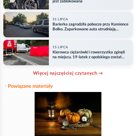
jest zablokowana
31 LIPCA
Barierka zagrodziła pobocze przy Kamionce
Bolko. Zaparkowane auta utrudniają
przejazd
15 LIPCA
Kierowca ciężarówki i rowerzystka zginęli
na miejscu. 19-latek z opolskiego został
ranny
Więcej najczęściej czytanych →
Powiązane materiały