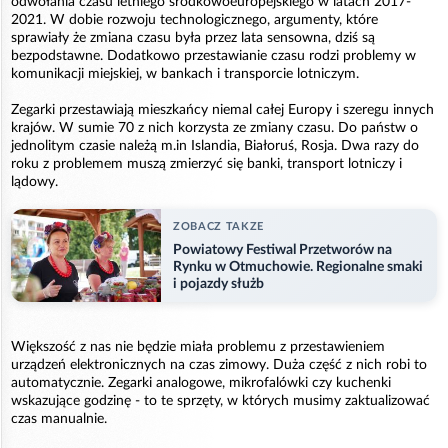
odwołania czasu letniego środkowoeuropejskiego w latach 2017-
2021. W dobie rozwoju technologicznego, argumenty, które
sprawiały że zmiana czasu była przez lata sensowna, dziś są
bezpodstawne. Dodatkowo przestawianie czasu rodzi problemy w
komunikacji miejskiej, w bankach i transporcie lotniczym.
Zegarki przestawiają mieszkańcy niemal całej Europy i szeregu innych
krajów. W sumie 70 z nich korzysta ze zmiany czasu. Do państw o
jednolitym czasie należą m.in Islandia, Białoruś, Rosja. Dwa razy do
roku z problemem muszą zmierzyć się banki, transport lotniczy i
lądowy.
ZOBACZ TAKZE
Powiatowy Festiwal Przetworów na
Rynku w Otmuchowie. Regionalne smaki
i pojazdy służb
Większość z nas nie będzie miała problemu z przestawieniem
urządzeń elektronicznych na czas zimowy. Duża część z nich robi to
automatycznie. Zegarki analogowe, mikrofalówki czy kuchenki
wskazujące godzinę - to te sprzęty, w których musimy zaktualizować
czas manualnie.