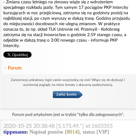
- Zmiana czasu letniego na zimowy wiąże się z wdrożeniem
specjalnego rozkładu jazdy. Tym samym 17 pociągów PKP Intercity
kursujących w noc przejściową, zatrzyma się na godzinny postój na
najbliższej stacji, po czym wyruszy w dalszą trasę. Godziny przyjazdu
do miejscowości docelowych nie ulegną zmianom. W praktyce
oznacza to, że np. skład TLK Ustronie rel. Przemyśl - Kołobrzeg
zatrzyma się na stacji Inowrocław o godzinie 2:59 starego czasu, a
odjedzie w dalszą trasę o 3:00 nowego czasu - informuje PKP
Intercity.
Forum
Zarezerwuj unikatowy login zanim wyprzedzą cię inni! Włącz się do dyskusji i
wymieniaj poglądy na różne tematy z aktywną społecznością.
Forum pod artykułem jest w trybie "tylko dla zalogowanych".
2020-10-25 20:38:48 [5.173.49.*] id:1603355
tippmann
:
Napisał postów [
8014
], status [VIP]