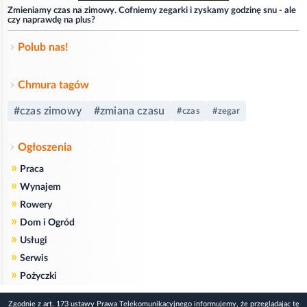
Zmieniamy czas na zimowy. Cofniemy zegarki i zyskamy godzinę snu - ale
czy naprawdę na plus?
Polub nas!
Chmura tagów
#czas zimowy
#zmiana czasu
#czas
#zegar
Ogłoszenia
»
Praca
»
Wynajem
»
Rowery
»
Dom i Ogród
»
Usługi
»
Serwis
»
Pożyczki
Zgodnie z art. 173 ustawy Prawa Telekomunikacyjnego informujemy, że przeglądając tę