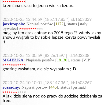
ta zmiana czasu to jedna wielka bzdura
2020-10-25 12:44:59 [185.117.85.*] id:1603339
jarekzopola
:
Napisał postów [
1172
], status [stały
bywalec]
mogliby ten czas cofnac do 2015 tego ?? wtedy jakby
znowu wygrali to by sobie lepsze koryta powymyslali
:)
2020-10-25 12:30:59 [83.26.159.*] id:1603338
MGIEŁKA
:
Napisała postów [
18130
], status [VIP]
godzinę zyskałam, ale się wyspałam ;-D
2020-10-24 10:10:01 [188.147.36.*] id:1603267
rozsadny
:
Napisał postów [
445
], status [pismak]
A jak idzie sięna noc do pracy do godzinę dziobania za
free.