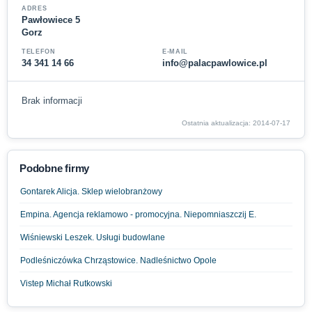
ADRES
Pawłowiece 5
Gorz
TELEFON
E-MAIL
34 341 14 66
info@palacpawlowice.pl
Brak informacji
Ostatnia aktualizacja: 2014-07-17
Podobne firmy
Gontarek Alicja. Sklep wielobranżowy
Empina. Agencja reklamowo - promocyjna. Niepomniaszczij E.
Wiśniewski Leszek. Usługi budowlane
Podleśniczówka Chrząstowice. Nadleśnictwo Opole
Vistep Michał Rutkowski