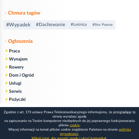
Chmura tagów
#Wypadek
#Dachowanie
#Leśnica
#Stra Poarna
Ogłoszenia
»
Praca
»
Wynajem
»
Rowery
»
Dom i Ogród
»
Usługi
»
Serwis
»
Pożyczki
Zgodnie z art. 173 ustawy Prawa Telekomunikacyjnego informujemy, że przeglądając tę
stronę wyrażasz zgodę
na zapisywanie na Twoim komputerze niezbędnych do jej poprawnego funkcjonowania
plików
cookie
.
Więcej informacji na temat plików cookie znajdziecie Państwo na stronie
polityka
prywatności
.
Kliknij tutaj, aby wyrazić zgodę i ukryć komunikat.