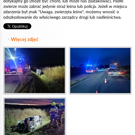
dotykajmy go (może być chore, lub może nas zaatakować). Padłe
zwierze może zabrać jedynie straż leśna lub policja. Jeżeli w miejscu
zdarzenia był znak "Uwaga, zwierzęta leśne", możemy wnosić o
odszkodowanie do właściwego zarządcy drogi lub nadleśnictwa.
Więcej zdjęć