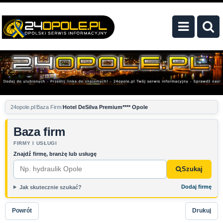
24opole.pl
Baza Firm
Hotel DeSilva Premium**** Opole
Baza firm
FIRMY I USŁUGI
Znajdź firmę, branżę lub usługę
Szukaj
Dodaj firmę
Jak skutecznie szukać?
Powrót
Drukuj