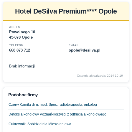
Hotel DeSilva Premium**** Opole
ADRES
Powolnego 10
45-078 Opole
TELEFON
E-MAIL
668 873 712
opole@desilva.pl
Brak informacji
Ostatnia aktualizacja: 2014-10-16
Podobne firmy
Czerw Kamila dr n. med. Spec. radioterapeuta, onkolog
Detoks alkoholowy Poznań-korzyści z odtrucia alkoholowego
Cukrownik. Spółdzielnia Mieszkaniowa