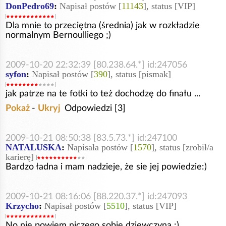
DonPedro69
:
Napisał postów [
11143
], status [VIP]
Dla mnie to przeciętna (średnia) jak w rozkładzie
normalnym Bernoulliego ;)
2009-10-20 22:32:39 [80.238.64.*] id:247056
syfon
:
Napisał postów [
390
], status [pismak]
jak patrze na te fotki to też dochodzę do finału ...
Pokaż
-
Ukryj
Odpowiedzi [3]
2009-10-21 08:50:38 [83.5.73.*] id:247100
NATALUSKA
:
Napisała postów [
1570
], status [zrobił/a
karierę]
Bardzo ładna i mam nadzieje, że sie jej powiedzie:)
2009-10-21 08:16:06 [88.220.37.*] id:247093
Krzycho
:
Napisał postów [
5510
], status [VIP]
No nie powiem niczego sobie dziewczyna :)