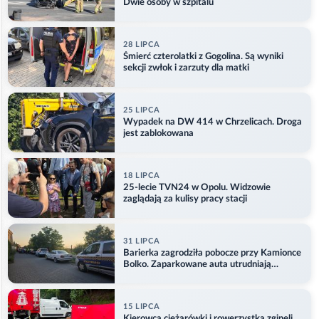
Dwie osoby w szpitalu
28 LIPCA
Śmierć czterolatki z Gogolina. Są wyniki
sekcji zwłok i zarzuty dla matki
25 LIPCA
Wypadek na DW 414 w Chrzelicach. Droga
jest zablokowana
18 LIPCA
25-lecie TVN24 w Opolu. Widzowie
zaglądają za kulisy pracy stacji
31 LIPCA
Barierka zagrodziła pobocze przy Kamionce
Bolko. Zaparkowane auta utrudniają
przejazd
15 LIPCA
Kierowca ciężarówki i rowerzystka zginęli