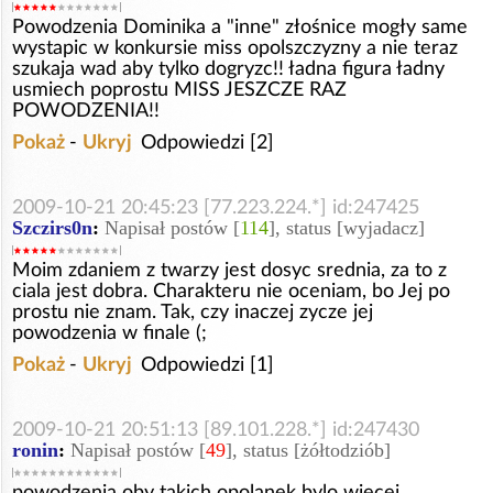
Powodzenia Dominika a "inne" złośnice mogły same
wystapic w konkursie miss opolszczyzny a nie teraz
szukaja wad aby tylko dogryzc!! ładna figura ładny
usmiech poprostu MISS JESZCZE RAZ
POWODZENIA!!
Pokaż
-
Ukryj
Odpowiedzi [2]
2009-10-21 20:45:23 [77.223.224.*] id:247425
Szczirs0n
:
Napisał postów [
114
], status [wyjadacz]
Moim zdaniem z twarzy jest dosyc srednia, za to z
ciala jest dobra. Charakteru nie oceniam, bo Jej po
prostu nie znam. Tak, czy inaczej zycze jej
powodzenia w finale (;
Pokaż
-
Ukryj
Odpowiedzi [1]
2009-10-21 20:51:13 [89.101.228.*] id:247430
ronin
:
Napisał postów [
49
], status [żółtodziób]
powodzenia oby takich opolanek bylo wiecej