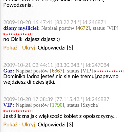
Powodzenia.
2009-10-20 16:47:41 [83.22.74.*] id:246871
dżony myśliciel
:
Napisał postów [
4672
], status [VIP]
no Olcik, dajesz dajesz :)
Pokaż
-
Ukryj
Odpowiedzi [5]
2009-10-21 02:44:11 [83.30.248.*] id:247084
Gaz
:
Napisał postów [
6367
], status [VIP]
Dominika ładna jesteś,nic sie nie tremuj,napewno
wejdziesz di dziesiątki.
2009-10-20 17:38:39 [77.115.42.*] id:246887
VIP
:
Napisał postów [
1790
], status [Szycha]
Jest śliczna,jak większość kobiet z opolszczyzny...
Pokaż
-
Ukryj
Odpowiedzi [3]