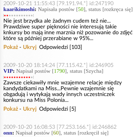
2009-10-21 11:55:43 [79.191.94.*] id:247190
kaarikimoshi
:
Napisała postów [
50
], status [rozkręca się]
Nie jest brzydka ale żadnym cudem też nie...
Prawdziwe super piękności nie interesują takie
knkursy bo mają inne marznia niż pozowanie do zdjęć
które są później przerabiane w 95%...
Pokaż
-
Ukryj
Odpowiedzi [103]
2009-10-20 18:14:24 [77.115.42.*] id:246905
VIP
:
Napisał postów [
1790
], status [Szycha]
Zawsze ciekawiły mnie wzajemne relacje między
kandydatkami na Miss...Pewnie wzajemnie się
obgadują i wytykają wady innych uczestniczek
konkursu na Miss Polonia...
Pokaż
-
Ukryj
Odpowiedzi [5]
2009-10-20 16:08:53 [77.253.166.*] id:246862
onn
:
Napisał postów [
60
], status [rozkręcił się]