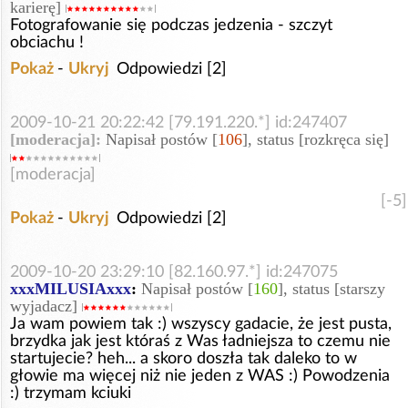
karierę]
Fotografowanie się podczas jedzenia - szczyt
obciachu !
Pokaż
-
Ukryj
Odpowiedzi [2]
2009-10-21 20:22:42 [79.191.220.*] id:247407
[moderacja]:
Napisał postów [
106
], status [rozkręca się]
[moderacja]
[-5]
Pokaż
-
Ukryj
Odpowiedzi [2]
2009-10-20 23:29:10 [82.160.97.*] id:247075
xxxMILUSIAxxx
:
Napisał postów [
160
], status [starszy
wyjadacz]
Ja wam powiem tak :) wszyscy gadacie, że jest pusta,
brzydka jak jest któraś z Was ładniejsza to czemu nie
startujecie? heh... a skoro doszła tak daleko to w
głowie ma więcej niż nie jeden z WAS :) Powodzenia
:) trzymam kciuki