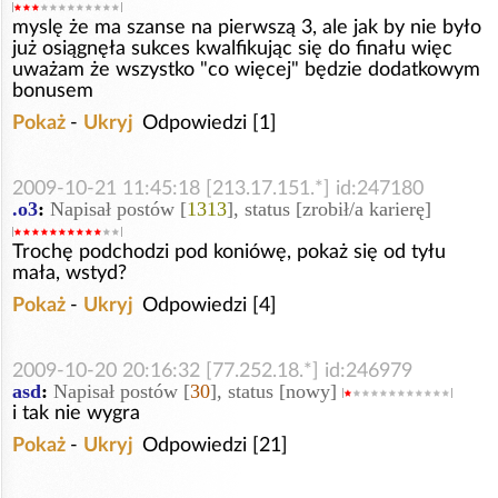
myslę że ma szanse na pierwszą 3, ale jak by nie było
już osiągnęła sukces kwalfikując się do finału więc
uważam że wszystko "co więcej" będzie dodatkowym
bonusem
Pokaż
-
Ukryj
Odpowiedzi [1]
2009-10-21 11:45:18 [213.17.151.*] id:247180
.o3
:
Napisał postów [
1313
], status [zrobił/a karierę]
Trochę podchodzi pod koniówę, pokaż się od tyłu
mała, wstyd?
Pokaż
-
Ukryj
Odpowiedzi [4]
2009-10-20 20:16:32 [77.252.18.*] id:246979
asd
:
Napisał postów [
30
], status [nowy]
i tak nie wygra
Pokaż
-
Ukryj
Odpowiedzi [21]