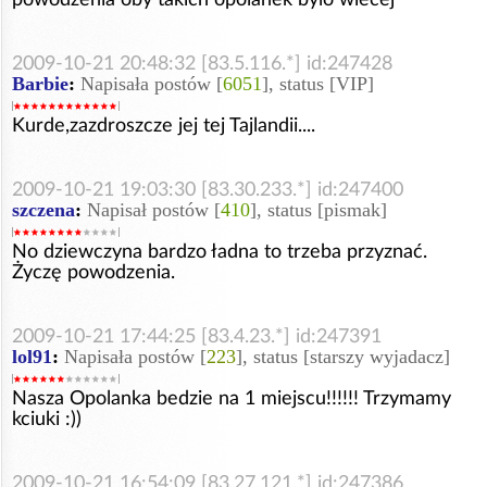
2009-10-21 20:48:32 [83.5.116.*] id:247428
Barbie
:
Napisała postów [
6051
], status [VIP]
Kurde,zazdroszcze jej tej Tajlandii....
2009-10-21 19:03:30 [83.30.233.*] id:247400
szczena
:
Napisał postów [
410
], status [pismak]
No dziewczyna bardzo ładna to trzeba przyznać.
Życzę powodzenia.
2009-10-21 17:44:25 [83.4.23.*] id:247391
lol91
:
Napisała postów [
223
], status [starszy wyjadacz]
Nasza Opolanka bedzie na 1 miejscu!!!!!! Trzymamy
kciuki :))
2009-10-21 16:54:09 [83.27.121.*] id:247386