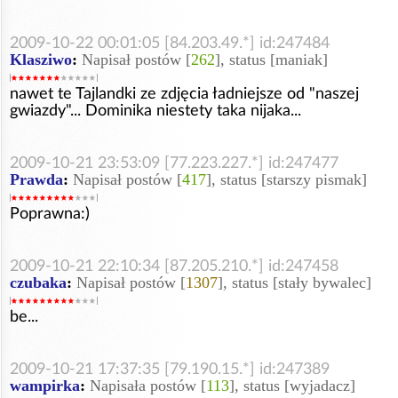
2009-10-22 00:01:05 [84.203.49.*] id:247484
Klasziwo
:
Napisał postów [
262
], status [maniak]
nawet te Tajlandki ze zdjęcia ładniejsze od "naszej
gwiazdy"... Dominika niestety taka nijaka...
2009-10-21 23:53:09 [77.223.227.*] id:247477
Prawda
:
Napisał postów [
417
], status [starszy pismak]
Poprawna:)
2009-10-21 22:10:34 [87.205.210.*] id:247458
czubaka
:
Napisał postów [
1307
], status [stały bywalec]
be...
2009-10-21 17:37:35 [79.190.15.*] id:247389
wampirka
:
Napisała postów [
113
], status [wyjadacz]