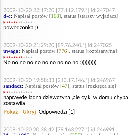
2009-10-20 22:17:20 [77.112.179.*] id:247047
d-c
:
Napisał postów [
168
], status [starszy wyjadacz]
powodzonka ;)
2009-10-20 21:29:20 [89.76.240.*] id:247025
uwaga
:
Napisał postów [
776
], status [rozpisany/na]
No no no no no no no no no no :))))))))))
2009-10-20 19:58:33 [213.17.146.*] id:246967
sandacz
:
Napisał postów [
47
], status [rozkręca się]
naprawde ladna dziewczyna ,ale cy.ki w domu chyba
zostawila
Pokaż
-
Ukryj
Odpowiedzi [1]
2009-10-20 20:38:42 [79.163.227.*] id:246991