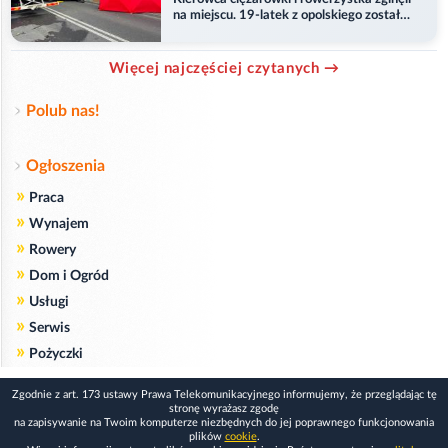
na miejscu. 19-latek z opolskiego został
ranny
Więcej najczęściej czytanych →
Polub nas!
Ogłoszenia
»
Praca
»
Wynajem
»
Rowery
»
Dom i Ogród
»
Usługi
»
Serwis
»
Pożyczki
Zgodnie z art. 173 ustawy Prawa Telekomunikacyjnego informujemy, że przeglądając tę
stronę wyrażasz zgodę
na zapisywanie na Twoim komputerze niezbędnych do jej poprawnego funkcjonowania
plików
cookie
.