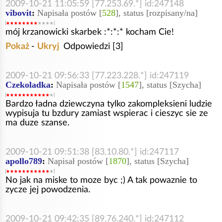
2009-10-21 11:05:59 [77.253.69.*] id:247148
vibovit
:
Napisała postów [
528
], status [rozpisany/na]
mój krzanowicki skarbek :*:*:* kocham Cie!
Pokaż
-
Ukryj
Odpowiedzi [3]
2009-10-21 09:56:33 [77.223.228.*] id:247119
Czekoladka
:
Napisała postów [
1547
], status [Szycha]
Bardzo ładna dziewczyna tylko zakompleksieni ludzie
wypisuja tu bzdury zamiast wspierac i cieszyc sie ze
ma duze szanse.
2009-10-21 09:51:38 [83.10.80.*] id:247117
apollo789
:
Napisał postów [
1870
], status [Szycha]
No jak na miske to moze byc ;) A tak powaznie to
zycze jej powodzenia.
2009-10-21 09:42:35 [89.76.240.*] id:247112