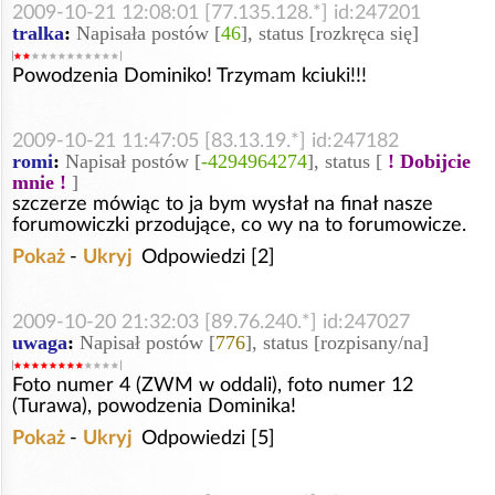
2009-10-21 12:08:01 [77.135.128.*] id:247201
tralka
:
Napisała postów [
46
], status [rozkręca się]
Powodzenia Dominiko! Trzymam kciuki!!!
2009-10-21 11:47:05 [83.13.19.*] id:247182
romi
:
Napisał postów [
-4294964274
], status [
! Dobijcie
mnie !
]
szczerze mówiąc to ja bym wysłał na finał nasze
forumowiczki przodujące, co wy na to forumowicze.
Pokaż
-
Ukryj
Odpowiedzi [2]
2009-10-20 21:32:03 [89.76.240.*] id:247027
uwaga
:
Napisał postów [
776
], status [rozpisany/na]
Foto numer 4 (ZWM w oddali), foto numer 12
(Turawa), powodzenia Dominika!
Pokaż
-
Ukryj
Odpowiedzi [5]