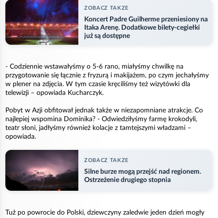
ZOBACZ TAKZE
Koncert Padre Guilherme przeniesiony na
Itaka Arenę. Dodatkowe bilety-cegiełki
już są dostępne
- Codziennie wstawałyśmy o 5-6 rano, miałyśmy chwilkę na
przygotowanie się łącznie z fryzurą i makijażem, po czym jechałyśmy
w plener na zdjęcia. W tym czasie kręciliśmy też wizytówki dla
telewizji – opowiada Kucharczyk.
Pobyt w Azji obfitował jednak także w niezapomniane atrakcje. Co
najlepiej wspomina Dominika? - Odwiedziłyśmy farmę krokodyli,
teatr słoni, jadłyśmy również kolacje z tamtejszymi władzami –
opowiada.
ZOBACZ TAKZE
Silne burze mogą przejść nad regionem.
Ostrzeżenie drugiego stopnia
Tuż po powrocie do Polski, dziewczyny zaledwie jeden dzień mogły