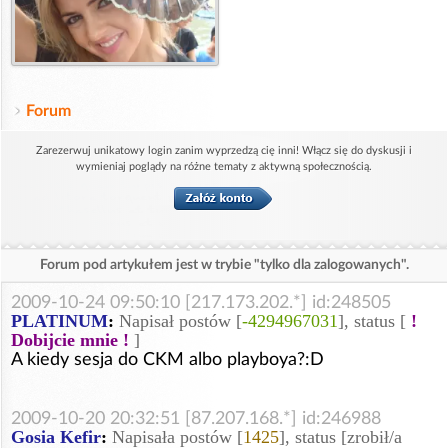
Forum
Zarezerwuj unikatowy login zanim wyprzedzą cię inni! Włącz się do dyskusji i
wymieniaj poglądy na różne tematy z aktywną społecznością.
Forum pod artykułem jest w trybie "tylko dla zalogowanych".
2009-10-24 09:50:10 [217.173.202.*] id:248505
PLATINUM
:
Napisał postów [
-4294967031
], status [
!
Dobijcie mnie !
]
A kiedy sesja do CKM albo playboya?:D
2009-10-20 20:32:51 [87.207.168.*] id:246988
Gosia Kefir
:
Napisała postów [
1425
], status [zrobił/a