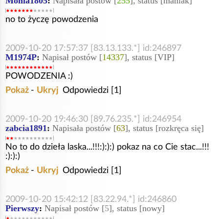
Monia1805
:
Napisała postów [
255
], status [maniak]
no to życzę powodzenia
2009-10-20 17:57:37 [83.13.133.*] id:246897
M1974P
:
Napisał postów [
14337
], status [VIP]
POWODZENIA :)
Pokaż
-
Ukryj
Odpowiedzi [1]
2009-10-20 19:46:30 [89.76.235.*] id:246954
zabcia1891
:
Napisała postów [
63
], status [rozkręca się]
No to do dzieła laska...!!!:):):) pokaz na co Cie stac...!!!
:):):)
Pokaż
-
Ukryj
Odpowiedzi [1]
2009-10-20 15:42:12 [83.22.94.*] id:246860
Pierwszy
:
Napisał postów [
5
], status [nowy]