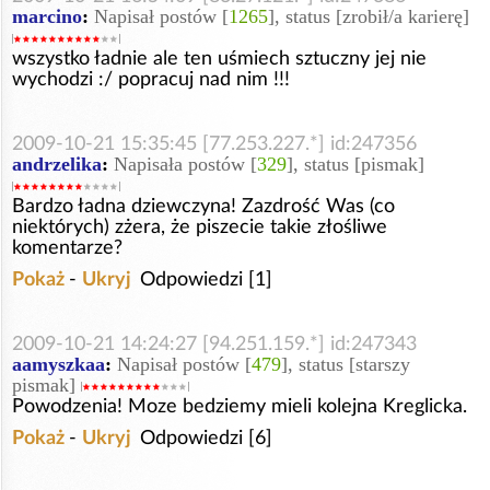
marcino
:
Napisał postów [
1265
], status [zrobił/a karierę]
wszystko ładnie ale ten uśmiech sztuczny jej nie
wychodzi :/ popracuj nad nim !!!
2009-10-21 15:35:45 [77.253.227.*] id:247356
andrzelika
:
Napisała postów [
329
], status [pismak]
Bardzo ładna dziewczyna! Zazdrość Was (co
niektórych) zżera, że piszecie takie złośliwe
komentarze?
Pokaż
-
Ukryj
Odpowiedzi [1]
2009-10-21 14:24:27 [94.251.159.*] id:247343
aamyszkaa
:
Napisał postów [
479
], status [starszy
pismak]
Powodzenia! Moze bedziemy mieli kolejna Kreglicka.
Pokaż
-
Ukryj
Odpowiedzi [6]