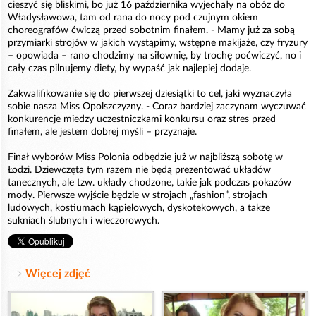
cieszyć się bliskimi, bo już 16 października wyjechały na obóz do
Władysławowa, tam od rana do nocy pod czujnym okiem
choreografów ćwiczą przed sobotnim finałem. - Mamy już za sobą
przymiarki strojów w jakich wystąpimy, wstępne makijaże, czy fryzury
– opowiada – rano chodzimy na siłownię, by trochę poćwiczyć, no i
cały czas pilnujemy diety, by wypaść jak najlepiej dodaje.
Zakwalifikowanie się do pierwszej dziesiątki to cel, jaki wyznaczyła
sobie nasza Miss Opolszczyzny. - Coraz bardziej zaczynam wyczuwać
konkurencje miedzy uczestniczkami konkursu oraz stres przed
finałem, ale jestem dobrej myśli – przyznaje.
Finał wyborów Miss Polonia odbędzie już w najbliższą sobotę w
Łodzi. Dziewczęta tym razem nie będą prezentować układów
tanecznych, ale tzw. układy chodzone, takie jak podczas pokazów
mody. Pierwsze wyjście będzie w strojach „fashion”, strojach
ludowych, kostiumach kąpielowych, dyskotekowych, a takze
sukniach ślubnych i wieczorowych.
Więcej zdjęć