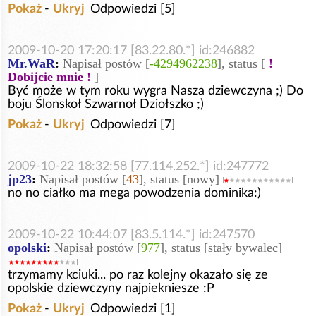
Pokaż
-
Ukryj
Odpowiedzi [5]
2009-10-20 17:20:17 [83.22.80.*] id:246882
Mr.WaR
:
Napisał postów [
-4294962238
], status [
!
Dobijcie mnie !
]
Być może w tym roku wygra Nasza dziewczyna ;) Do
boju Ślonskoł Szwarnoł Dziołszko ;)
Pokaż
-
Ukryj
Odpowiedzi [7]
2009-10-22 18:32:58 [77.114.252.*] id:247772
jp23
:
Napisał postów [
43
], status [nowy]
no no ciałko ma mega powodzenia dominika:)
2009-10-22 10:44:07 [83.5.114.*] id:247570
opolski
:
Napisał postów [
977
], status [stały bywalec]
trzymamy kciuki... po raz kolejny okazało się ze
opolskie dziewczyny najpiekniesze :P
Pokaż
-
Ukryj
Odpowiedzi [1]