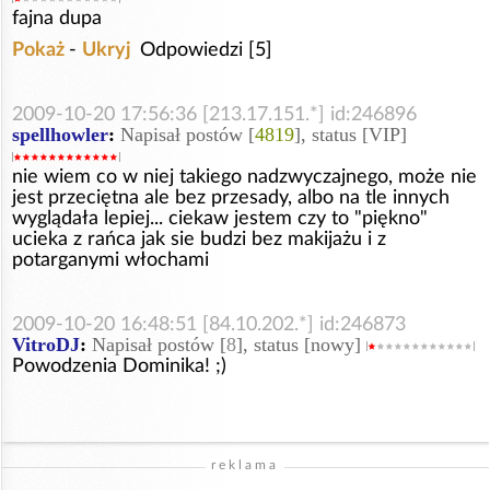
fajna dupa
Pokaż
-
Ukryj
Odpowiedzi [5]
2009-10-20 17:56:36 [213.17.151.*] id:246896
spellhowler
:
Napisał postów [
4819
], status [VIP]
nie wiem co w niej takiego nadzwyczajnego, może nie
jest przeciętna ale bez przesady, albo na tle innych
wyglądała lepiej... ciekaw jestem czy to "piękno"
ucieka z rańca jak sie budzi bez makijażu i z
potarganymi włochami
2009-10-20 16:48:51 [84.10.202.*] id:246873
VitroDJ
:
Napisał postów [
8
], status [nowy]
Powodzenia Dominika! ;)
reklama