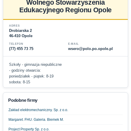
Wolnego Stowarzyszenia
Edukacyjnego Regionu Opole
ADRES
Drobiarska 2
46-410 Opole
TELEFON
E-MAIL
(77) 455 73 75
wsero@polo.po.opole.pl
Szkoły - gimnazja niepubliczne
- godziny otwarcia:
poniedziałek - piątek: 8-19
sobota: 8-15
Podobne firmy
Zakład elektromechaniczny. Sp. z o.o.
Margaret. FHU. Galeria. Biemek M.
Project Property Sp. z o.o.