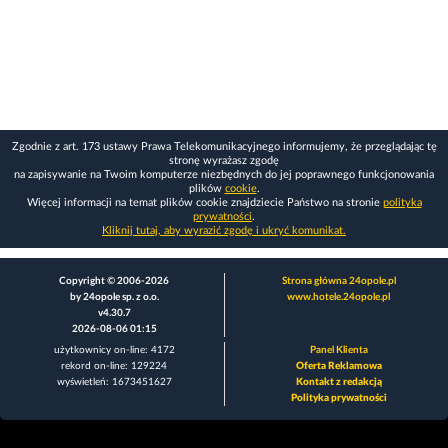
Zgodnie z art. 173 ustawy Prawa Telekomunikacyjnego informujemy, że przeglądając tę
stronę wyrażasz zgodę
na zapisywanie na Twoim komputerze niezbędnych do jej poprawnego funkcjonowania
plików
cookie
.
Więcej informacji na temat plików cookie znajdziecie Państwo na stronie
polityka
prywatności
.
Kliknij tutaj, aby wyrazić zgodę i ukryć komunikat.
Copyright © 2006-2026
Strona główna 24opole.pl
by 24opole sp. z o.o.
www.hotele.24opole.pl
v4.30.7
2026-08-06 01:15
użytkownicy on-line: 4172
Panel Klienta
rekord on-line: 129224
Oferta Reklamowa
wyświetleń: 1673451627
Kontakt z redakcją
Polityka prywatności