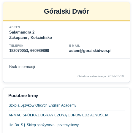
Góralski Dwór
ADRES
Salamandra 2
Zakopane , Kościelisko
TELEFON
E-MAIL
182070053, 660989898
adam@goralskidwor.pl
Brak informacji
Ostatnia aktualizacja: 2014-03-10
Podobne firmy
Szkoła Języków Obcych English Academy
ANMAC SPÓŁKA Z OGRANICZONĄ ODPOWIEDZIALNOŚCIĄ
He-Bo. S.j. Sklep spożywczo - przemysłowy