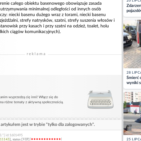
20 LIPC
erenie całego obiektu basenowego obowiązuje zasada
Zdarzen
 utrzymywania minimalnej odległości od innych osób
pojazdó
czy: niecki basenu dużego wraz z torami, niecki basenu
z kiero
jeżdżalni, strefy natrysków, szatni, strefy suszenia włosów i
kajdank
tanowisk przy kasach i przy szatni na odzież, toalet, holu
lkich ciągów komunikacyjnych).
reklama
28 LIPC
Śmierć c
wyniki s
matki
anim wyprzedzą cię inni! Włącz się do
 na różne tematy z aktywną społecznością.
artykułem jest w trybie "tylko dla zalogowanych".
3.*] id:1601495
11143
], status [VIP]
25 LIPC