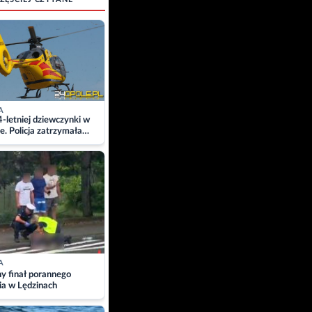
A
4-letniej dziewczynki w
e. Policja zatrzymała
A
ny finał porannego
ia w Lędzinach