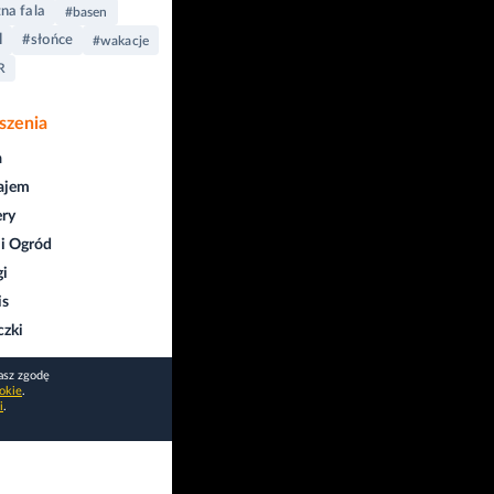
na fala
#basen
l
#słońce
#wakacje
R
szenia
a
ajem
ry
i Ogród
gi
is
czki
asz zgodę
okie
.
i
.