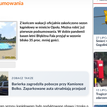
sumowania
Z końcem wakacji oficjalnie zakończono sezon
kąpielowy w mieście Opolu. Można robić już
pierwsze podsumowania. W dobie pandemii
basen letni Błękitna Fala przyjął w sezonie
27 LIPC
blisko 35 proc. mniej gości.
Śmierć 
Gogolini
matkę
ZOBACZ TAKZE
Barierka zagrodziła pobocze przy Kamionce
Bolko. Zaparkowane auta utrudniają przejazd
15 LIPC
Tragicz
zdarzen
ego sezonu kąpielowego było podyktowane obawą i troską o