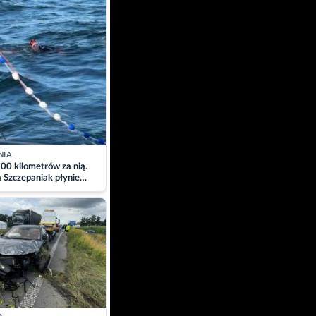
NIA
00 kilometrów za nią.
a Szczepaniak płynie
łtyk dla Piotra.
zacja