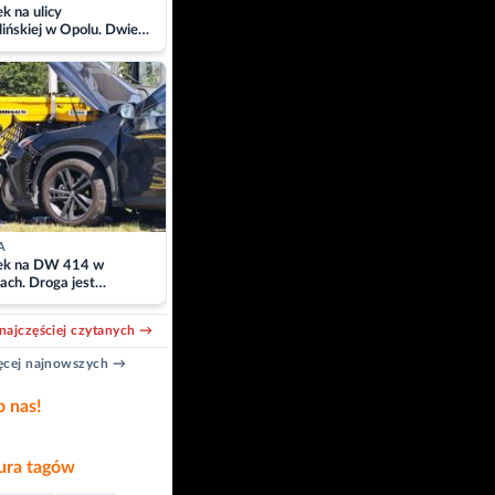
 na ulicy
ińskiej w Opolu. Dwie
 szpitalu
A
k na DW 414 w
ach. Droga jest
owana
najczęściej czytanych →
cej najnowszych →
b nas!
ra tagów