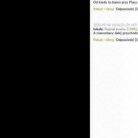
Od kiedy to basen przy Placu 
Pokaż
-
Ukryj
Odpowiedzi [3
2020-09-04 10:06:33 [79.187.
fuksik
:
Napisał postów [
1000
]
A ciawosławy dalej przychodzą
Pokaż
-
Ukryj
Odpowiedzi [1