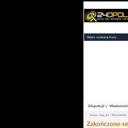
24opole.pl
Wiadomośc
Autor: Aga_Ko
Wyświetleń:
Zakończono se