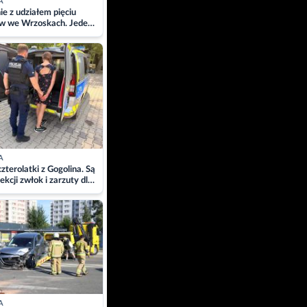
A
ie z udziałem pięciu
w we Wrzoskach. Jeden
wców zabrany w
ach
A
zterolatki z Gogolina. Są
ekcji zwłok i zarzuty dla
A