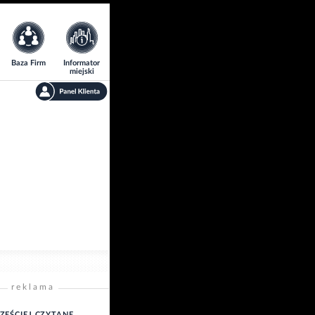
Baza Firm
Informator
miejski
reklama
ZĘŚCIEJ CZYTANE