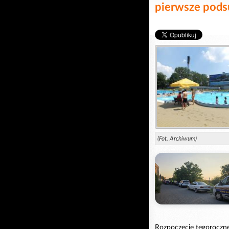
pierwsze pod
(Fot. Archiwum)
Rozpoczęcie tegoroczn