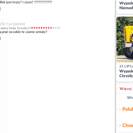
Róż jest kryty? I czym? ????????????
Wypadek
Niemodl
]
osoby w
170.*] id:1601494
, status [stały bywalec]
 prać na sobie te czarne szmaty?
]
25 LIPC
Wypade
Chrzelic
zablok
Więcej 
Wię
Polu
Chmu