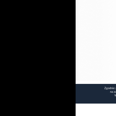
Zgodnie 
na z
W