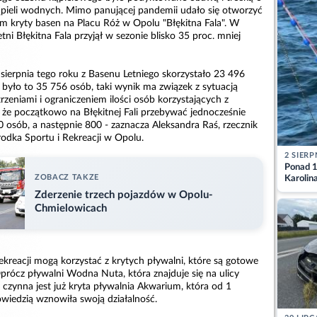
pieli wodnych. Mimo panującej pandemii udało się otworzyć
tym kryty basen na Placu Róż w Opolu "Błękitna Fala". W
tni Błękitna Fala przyjął w sezonie blisko 35 proc. mniej
sierpnia tego roku z Basenu Letniego skorzystało 23 496
było to 35 756 osób, taki wynik ma związek z sytuacją
rzeniami i ograniczeniem ilości osób korzystających z
że początkowo na Błękitnej Fali przebywać jednocześnie
osób, a następnie 800 - zaznacza Aleksandra Raś, rzecznik
odka Sportu i Rekreacji w Opolu.
2 SIERP
Ponad 1
ZOBACZ TAKZE
Karolin
przez Ba
Zderzenie trzech pojazdów w Opolu-
Aktuali
Chmielowicach
kreacji mogą korzystać z krytych pływalni, które są gotowe
Oprócz pływalni Wodna Nuta, która znajduje się na ulicy
czynna jest już kryta pływalnia Akwarium, która od 1
owiedzią wznowiła swoją działalność.