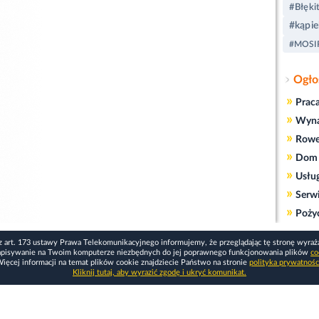
#Błękit
#kąpie
#MOSI
Ogło
»
Prac
»
Wyn
»
Rowe
»
Dom 
»
Usłu
»
Serw
»
Poży
z art. 173 ustawy Prawa Telekomunikacyjnego informujemy, że przeglądając tę stronę wyraż
apisywanie na Twoim komputerze niezbędnych do jej poprawnego funkcjonowania plików
co
ięcej informacji na temat plików cookie znajdziecie Państwo na stronie
polityka prywatnośc
Kliknij tutaj, aby wyrazić zgodę i ukryć komunikat.