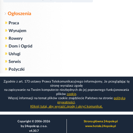
Ogłoszenia
»
Praca
»
Wynajem
»
Rowery
»
Dom i Ogród
»
Usługi
»
Serwis
»
Pożyczki
Zgodnie z art. 173 ustawy Prawa Telekomunikacyjnego informujemy, że przeglądając tę
stronę wyrażasz zgodę
na zapisywanie na Twoim komputerze niezbędnych do jej poprawnego funkcjonowania
plików
cookie
.
Więcej informacji na temat plików cookie znajdziecie Państwo na stronie
polityka
prywatności
.
Kliknij tutaj, aby wyrazić zgodę i ukryć komunikat.
Copyright © 2006-2026
Strona główna 24opole.pl
by 24opole sp. z o.o.
www.hotele.24opole.pl
v4.30.7