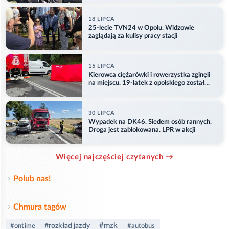
18 LIPCA
25-lecie TVN24 w Opolu. Widzowie
zaglądają za kulisy pracy stacji
15 LIPCA
Kierowca ciężarówki i rowerzystka zginęli
na miejscu. 19-latek z opolskiego został
ranny
30 LIPCA
Wypadek na DK46. Siedem osób rannych.
Droga jest zablokowana. LPR w akcji
Więcej najczęściej czytanych →
Polub nas!
Chmura tagów
#mzk
#rozkład jazdy
#ontime
#autobus