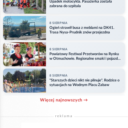
Upadek motocykla. Pasażerka została
zabrana do szpitala
8 SIERPNIA
Ogień strawił busa z meblami na DK41.
Trasa Nysa-Prudnik znów przejezdna
8 SIERPNIA
Powiatowy Festiwal Przetworów na Rynku
w Otmuchowie. Regionalne smaki i pojazdy
służb
8 SIERPNIA
"Starszych dzieci nikt nie pilnuje". Rodzice o
sytuacjach na Wodnym Placu Zabaw
Więcej najnowszych →
reklama