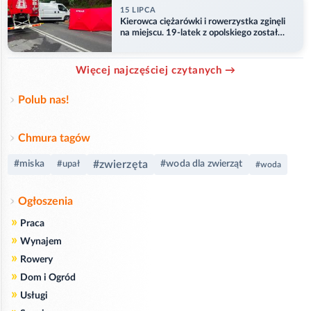
15 LIPCA
Kierowca ciężarówki i rowerzystka zginęli
na miejscu. 19-latek z opolskiego został
ranny
Więcej najczęściej czytanych →
Polub nas!
Chmura tagów
#zwierzęta
#miska
#woda dla zwierząt
#upał
#woda
Ogłoszenia
»
Praca
»
Wynajem
»
Rowery
»
Dom i Ogród
»
Usługi