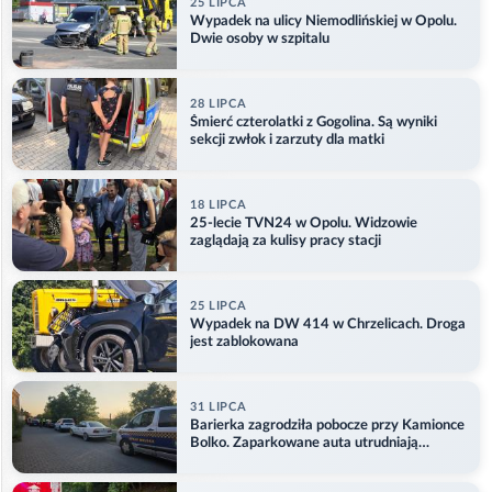
25 LIPCA
Wypadek na ulicy Niemodlińskiej w Opolu.
Dwie osoby w szpitalu
28 LIPCA
Śmierć czterolatki z Gogolina. Są wyniki
sekcji zwłok i zarzuty dla matki
18 LIPCA
25-lecie TVN24 w Opolu. Widzowie
zaglądają za kulisy pracy stacji
25 LIPCA
Wypadek na DW 414 w Chrzelicach. Droga
jest zablokowana
31 LIPCA
Barierka zagrodziła pobocze przy Kamionce
Bolko. Zaparkowane auta utrudniają
przejazd