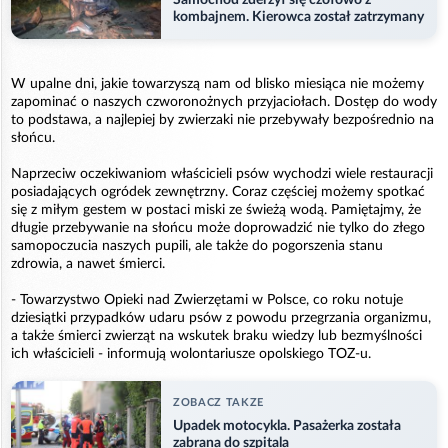
Samochód zderzył się czołowo z
kombajnem. Kierowca został zatrzymany
W upalne dni, jakie towarzyszą nam od blisko miesiąca nie możemy
zapominać o naszych czworonożnych przyjaciołach. Dostęp do wody
to podstawa, a najlepiej by zwierzaki nie przebywały bezpośrednio na
słońcu.
Naprzeciw oczekiwaniom właścicieli psów wychodzi wiele restauracji
posiadających ogródek zewnętrzny. Coraz częściej możemy spotkać
się z miłym gestem w postaci miski ze świeżą wodą. Pamiętajmy, że
długie przebywanie na słońcu może doprowadzić nie tylko do złego
samopoczucia naszych pupili, ale także do pogorszenia stanu
zdrowia, a nawet śmierci.
- Towarzystwo Opieki nad Zwierzętami w Polsce, co roku notuje
dziesiątki przypadków udaru psów z powodu przegrzania organizmu,
a także śmierci zwierząt na wskutek braku wiedzy lub bezmyślności
ich właścicieli - informują wolontariusze opolskiego TOZ-u.
ZOBACZ TAKZE
Upadek motocykla. Pasażerka została
zabrana do szpitala