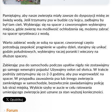
Pamiętajmy, aby nasze zwierzęta miały zawsze do dyspozycji miskę ze
świeżą wodą. Jeśli trzymamy psa w budzie czy kojcu, zadbajmy by
był tam cień. Wybierając się na spacer z czworonogiem wybierajmy
miejsca, gdzie zwierzę ma możliwość ochłodzenia się, możemy zabrać
na spacer spryskiwacz z wodą.
Warto zabierać wodę ze sobą na spacer, czworonogi często
potrzebują zaspokoić pragnienie w upalny dzień, starajmy się unikać
godzin południowych, wybierajmy raczej poranki i wieczory na
dłuższe spacery.
Zabierając psa do samochodu podczas upałów nigdy nie zostawiajmy
go samego wewnątrz pojazdu! Używajmy osłon od słońca. W trakcie
podróży zatrzymujmy się co 2-3 godziny, aby psa wyprowadzić na
spacer. W przypadku zauważenia psa lub innego zwierzęcia
zamkniętego w samochodzie, bezzwłocznie zawiadamiajmy policję
lub straż miejską. Wybicie szyby w aucie w celu ratowania
umierającego zwierzęcia jest uznane za stan wyższej konieczności.
Forum