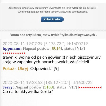
Zarezerwuj unikatowy login zanim wyprzedzą cię inni! Włącz się do dyskusji i
wymieniaj poglądy na różne tematy z aktywną społecznością.
Forum pod artykułem jest w trybie "tylko dla zalogowanych".
2020-08-11 19:07:39 [5.173.73.*] id:1600719
tippmann
:
Napisał postów [
8014
], status [VIP]
trawniki wolne od psich gówien!!! niech ojszczymury
srają w zapchlonych norach swoich właścicieli
Pokaż
-
Ukryj
Odpowiedzi [9]
2020-08-11 19:28:53 [185.127.20.*] id:1600722
Jerry
:
Napisał postów [
5189
], status [VIP]
Co na to aktywistka Greta?