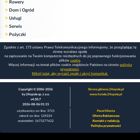
»
Rowery
»
Dom i Ogród
»
Usługi
»
Serwis
»
Pożyczki
Zgodnie z art. 173 ustawy Prawa Telekomunikacyjnego informujemy, że przeglądając tę
stronę wyrażasz zgodę
na zapisywanie na Twoim komputerze niezbędnych do jej poprawnego funkcjonowania
plików
cookie
.
Więcej informacji na temat plików cookie znajdziecie Państwo na stronie
polityka
prywatności
.
Kliknij tutaj, aby wyrazić zgodę i ukryć komunikat.
Copyright © 2006-2026
Strona główna 24opole.pl
by 24opole sp. z o.o.
www.hotele.24opole.pl
v4.30.7
2026-08-06 01:15
użytkownicy on-line: 3721
Panel Klienta
rekord on-line: 129224
Oferta Reklamowa
wyświetleń: 1673277622
Kontakt z redakcją
Polityka prywatności