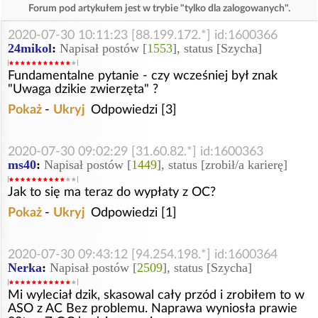
Forum pod artykułem jest w trybie "tylko dla zalogowanych".
2020-07-30 10:11:23 [88.199.172.*] id:1600366
24mikol
:
Napisał postów [
1553
], status [Szycha]
Fundamentalne pytanie - czy wcześniej był znak
"Uwaga dzikie zwierzęta" ?
Pokaż
-
Ukryj
Odpowiedzi [3]
2020-07-30 09:02:29 [31.60.82.*] id:1600363
ms40
:
Napisał postów [
1449
], status [zrobił/a karierę]
Jak to się ma teraz do wypłaty z OC?
Pokaż
-
Ukryj
Odpowiedzi [1]
2020-07-30 09:43:12 [94.254.198.*] id:1600364
Nerka
:
Napisał postów [
2509
], status [Szycha]
Mi wyleciał dzik, skasowal cały przód i zrobiłem to w
ASO z AC Bez problemu. Naprawa wyniosła prawie