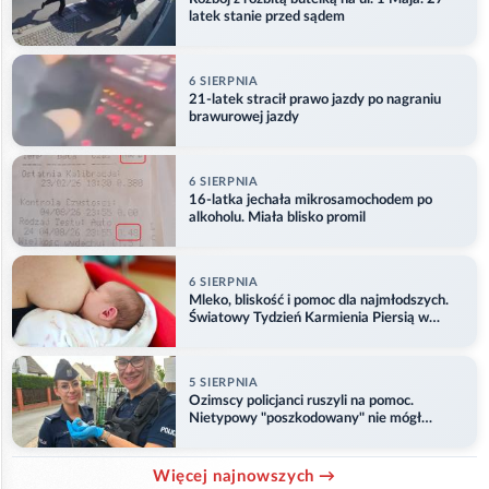
latek stanie przed sądem
6 SIERPNIA
21-latek stracił prawo jazdy po nagraniu
brawurowej jazdy
6 SIERPNIA
16-latka jechała mikrosamochodem po
alkoholu. Miała blisko promil
6 SIERPNIA
Mleko, bliskość i pomoc dla najmłodszych.
Światowy Tydzień Karmienia Piersią w
Opolu
5 SIERPNIA
Ozimscy policjanci ruszyli na pomoc.
Nietypowy "poszkodowany" nie mógł
odlecieć
Więcej najnowszych →