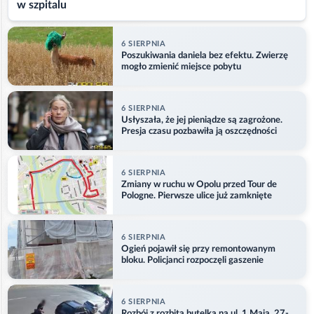
w szpitalu
6 SIERPNIA
Poszukiwania daniela bez efektu. Zwierzę
mogło zmienić miejsce pobytu
6 SIERPNIA
Usłyszała, że jej pieniądze są zagrożone.
Presja czasu pozbawiła ją oszczędności
6 SIERPNIA
Zmiany w ruchu w Opolu przed Tour de
Pologne. Pierwsze ulice już zamknięte
6 SIERPNIA
Ogień pojawił się przy remontowanym
bloku. Policjanci rozpoczęli gaszenie
6 SIERPNIA
Rozbój z rozbitą butelką na ul. 1 Maja. 27-