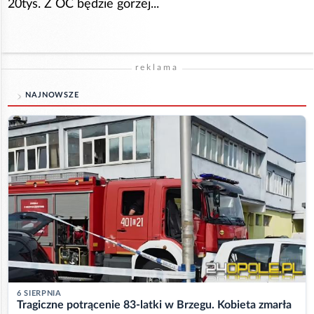
20tys. Z OC będzie gorzej...
reklama
NAJNOWSZE
6 SIERPNIA
Tragiczne potrącenie 83-latki w Brzegu. Kobieta zmarła