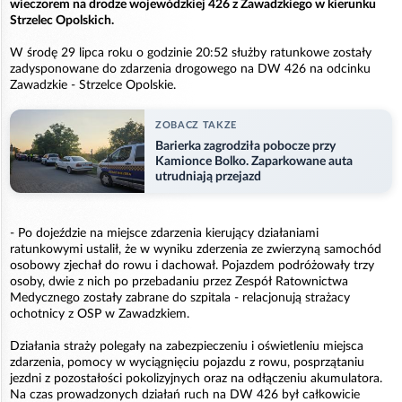
wieczorem na drodze wojewódzkiej 426 z Zawadzkiego w kierunku
Strzelec Opolskich.
W środę 29 lipca roku o godzinie 20:52 służby ratunkowe zostały
zadysponowane do zdarzenia drogowego na DW 426 na odcinku
Zawadzkie - Strzelce Opolskie.
ZOBACZ TAKZE
Barierka zagrodziła pobocze przy
Kamionce Bolko. Zaparkowane auta
utrudniają przejazd
- Po dojeździe na miejsce zdarzenia kierujący działaniami
ratunkowymi ustalił, że w wyniku zderzenia ze zwierzyną samochód
osobowy zjechał do rowu i dachował. Pojazdem podróżowały trzy
osoby, dwie z nich po przebadaniu przez Zespół Ratownictwa
Medycznego zostały zabrane do szpitala - relacjonują strażacy
ochotnicy z OSP w Zawadzkiem.
Działania straży polegały na zabezpieczeniu i oświetleniu miejsca
zdarzenia, pomocy w wyciągnięciu pojazdu z rowu, posprzątaniu
jezdni z pozostałości pokolizyjnych oraz na odłączeniu akumulatora.
Na czas prowadzonych działań ruch na DW 426 był całkowicie