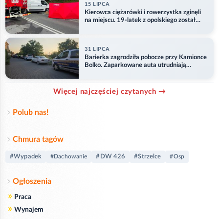
15 LIPCA
Kierowca ciężarówki i rowerzystka zginęli
na miejscu. 19-latek z opolskiego został
ranny
31 LIPCA
Barierka zagrodziła pobocze przy Kamionce
Bolko. Zaparkowane auta utrudniają
przejazd
Więcej najczęściej czytanych →
Polub nas!
Chmura tagów
#Wypadek
#DW 426
#Strzelce
#Dachowanie
#Osp
Ogłoszenia
»
Praca
»
Wynajem