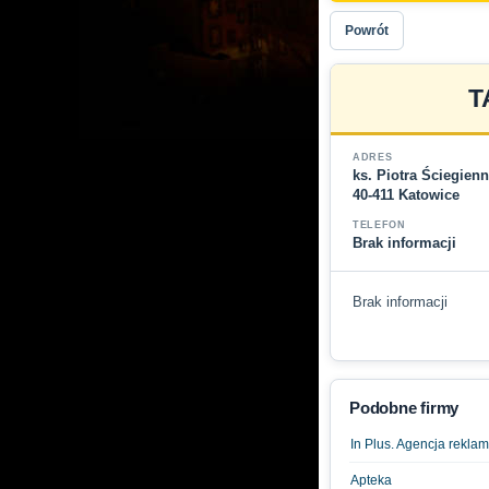
Powrót
T
ADRES
ks. Piotra Ściegien
40-411 Katowice
TELEFON
Brak informacji
Brak informacji
Podobne firmy
In Plus. Agencja rekla
Apteka