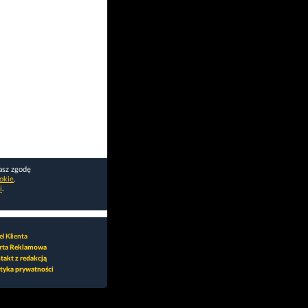
asz zgodę
okie
.
i
.
l Klienta
rta Reklamowa
takt z redakcją
ityka prywatności