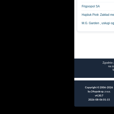
Frigoopol SA
Hajduk Piotr. Zakład me
M.G. Garden , usługi o
Zgodnie 
na z
W
Copyright © 2006-2026
by 24opole sp. z o.o.
v4.30.7
2026-08-06 01:15