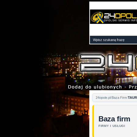
24opole.pl
Baza Firm
TAURO
Baza firm
FIRMY I USŁUGI