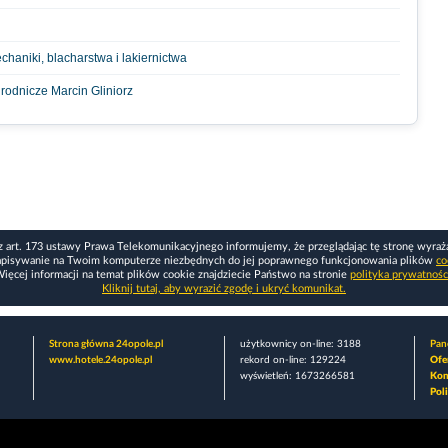
chaniki, blacharstwa i lakiernictwa
grodnicze Marcin Gliniorz
z art. 173 ustawy Prawa Telekomunikacyjnego informujemy, że przeglądając tę stronę wyraż
apisywanie na Twoim komputerze niezbędnych do jej poprawnego funkcjonowania plików
co
ięcej informacji na temat plików cookie znajdziecie Państwo na stronie
polityka prywatnośc
Kliknij tutaj, aby wyrazić zgodę i ukryć komunikat.
Strona główna 24opole.pl
użytkownicy on-line: 3188
Pane
www.hotele.24opole.pl
rekord on-line: 129224
Ofe
wyświetleń: 1673266581
Kon
Pol