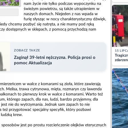
matkę
nam życie nie tylko podczas wypoczynku na
świeżym powietrzu, są także utrapieniem w
naszych domach. Niejeden z nas wpada w
furię słysząc w nocy charakterystyczny dźwięk,
Kiedy chcemy pozbyć się natręta, a nie mamy pod ręką
czy dostępnych w sklepach, z pomocą przychodzą nam
ZOBACZ TAKZE
15 LIPC
Tragicz
Zaginął 39-letni nężczyzna. Policja prosi o
zdarzen
pomoc Aktualizacja
ierzeńcem w walce z komarami są zioła, które zawierają
ch. Melisa, trawa cytrynowa, mięta, rozmaryn czy lawenda
alkonach to pierwszy krok w walce z komarami. Warto też
um, którego zapach, dla nas, ludzi, bardzo przyjemny, dla
 jest nie do wytrzymania. Jednak sam zapach to nie
a też przygotować specjalny specyfik, który pozbawi
 ludzką krew.
 sposobów jest po prostu rozcieńczenie olejków eterycznych