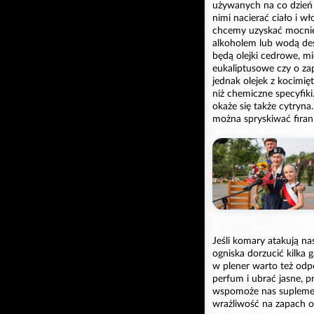
używanych na co dzień
nimi nacierać ciało i w
chcemy uzyskać mocniej
alkoholem lub wodą des
będą olejki cedrowe, m
eukaliptusowe czy o za
jednak olejek z kocimię
niż chemiczne specyfiki
okaże się także cytryna
można spryskiwać firan
Jeśli komary atakują nas
ogniska dorzucić kilka
w plener warto też od
perfum i ubrać jasne, 
wspomoże nas suplemen
wrażliwość na zapach o