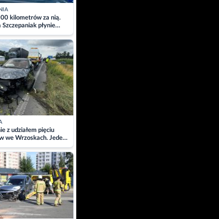
NIA
00 kilometrów za nią.
a Szczepaniak płynie
łtyk dla Piotra.
zacja
A
ie z udziałem pięciu
w we Wrzoskach. Jeden
wców zabrany w
ach