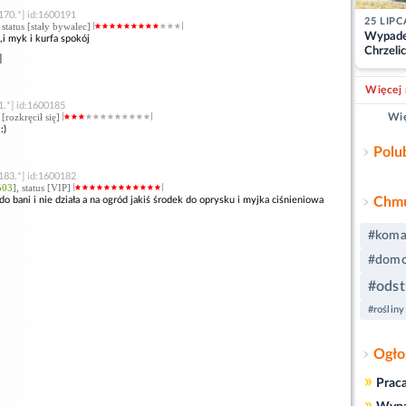
170.*] id:1600191
25 LIPC
, status [stały bywalec]
Wypade
,i myk i kurfa spokój
Chrzelic
]
zablok
Więcej 
1.*] id:1600185
s [rozkręcił się]
Wię
:)
Polu
183.*] id:1600182
503
], status [VIP]
t do bani i nie działa a na ogród jakiś środek do oprysku i myjka ciśnieniowa
Chmu
#koma
#domo
#odst
#rośliny
Ogło
»
Prac
»