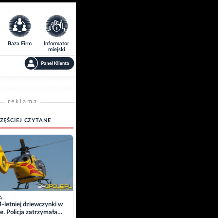
Baza Firm
Informator
miejski
reklama
ZĘŚCIEJ CZYTANE
A
4-letniej dziewczynki w
e. Policja zatrzymała