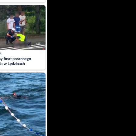
A
ny finał porannego
ia w Lędzinach