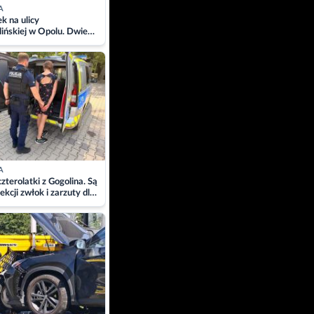
A
 na ulicy
ińskiej w Opolu. Dwie
 szpitalu
A
zterolatki z Gogolina. Są
ekcji zwłok i zarzuty dla