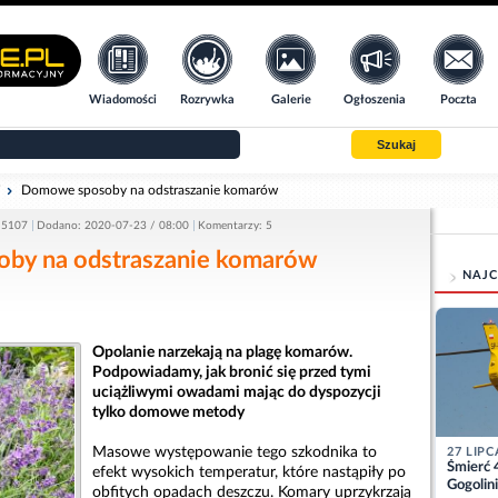
Wiadomości
Rozrywka
Galerie
Ogłoszenia
Poczta
Szukaj
i
Domowe sposoby na odstraszanie komarów
 5107
Dodano: 2020-07-23 / 08:00
Komentarzy: 5
by na odstraszanie komarów
NAJC
Opolanie narzekają na plagę komarów.
Podpowiadamy, jak bronić się przed tymi
uciążliwymi owadami mając do dyspozycji
tylko domowe metody
Masowe występowanie tego szkodnika to
27 LIPC
Śmierć 
efekt wysokich temperatur, które nastąpiły po
Gogolini
obfitych opadach deszczu. Komary uprzykrzają