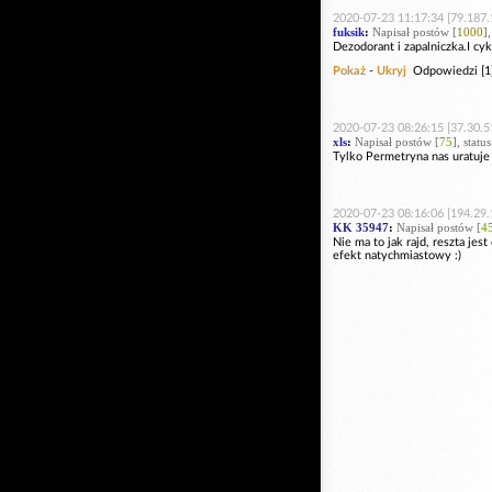
2020-07-23 11:17:34 [79.187.
fuksik
:
Napisał postów [
1000
]
Dezodorant i zapalniczka.I cyk
Pokaż
-
Ukryj
Odpowiedzi [1
2020-07-23 08:26:15 [37.30.5
xls
:
Napisał postów [
75
], statu
Tylko Permetryna nas uratuje 
2020-07-23 08:16:06 [194.29.
KK 35947
:
Napisał postów [
4
Nie ma to jak rajd, reszta jes
efekt natychmiastowy :)