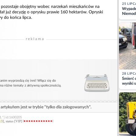
25 LIPC
e pozostaje obojętny wobec narzekań mieszkańców na
Wypadek
dał już decyzję o oprysku prawie 160 hektarów. Opryski
Niemodl
 do końca lipca.
osoby w
reklama
28 LIPC
Śmierć c
anim wyprzedzą cię inni! Włącz się do
wyniki s
 na różne tematy z aktywną społecznością.
matki
artykułem jest w trybie "tylko dla zalogowanych".
1.*] id:1600205
13
], status [VIP]