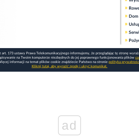
Wyn
»
Rowe
»
Dom 
»
Usłu
»
Serw
»
Poży
z art. 173 ustawy Prawa Telekomunikacyjnego informujemy, że przeglądając tę stronę wyraż
apisywanie na Twoim komputerze niezbędnych do jej poprawnego funkcjonowania plików
co
ięcej informacji na temat plików cookie znajdziecie Państwo na stronie
polityka prywatnośc
Kliknij tutaj, aby wyrazić zgodę i ukryć komunikat.
ad