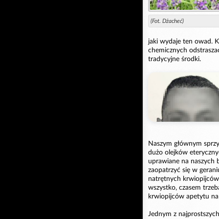
(Fot. Dżacheć)
jaki wydaje ten owad. 
chemicznych odstrasza
tradycyjne środki.
Naszym głównym sprzym
dużo olejków eteryczny
uprawiane na naszych b
zaopatrzyć się w gerani
natrętnych krwiopijców
wszystko, czasem trzeb
krwiopijców apetytu na
Jednym z najprostszych