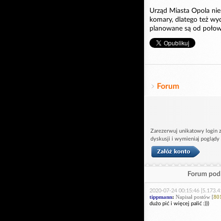
Urząd Miasta Opola ni
komary, dlatego też wy
planowane są od połowy
Forum
Zarezerwuj unikatowy login z
dyskusji i wymieniaj poglądy
Forum pod 
2020-07-24 00:15:46 [5.173.4
tippmann
:
Napisał postów [
80
dużo pić i więcej palić :)))