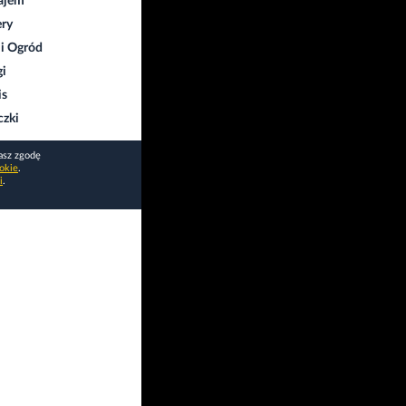
ajem
ry
i Ogród
gi
is
czki
asz zgodę
okie
.
i
.