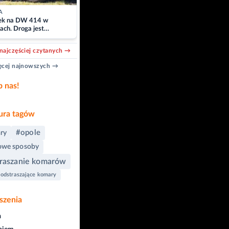
A
k na DW 414 w
ach. Droga jest
owana
najczęściej czytanych →
cej najnowszych →
b nas!
ra tagów
#opole
ry
we sposoby
raszanie komarów
 odstraszające komary
szenia
a