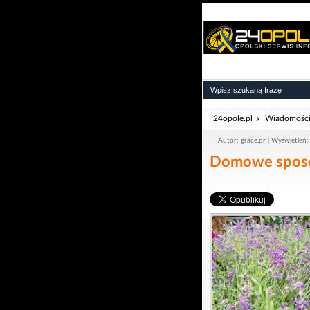
24opole.pl
Wiadomośc
Autor: grace.pr
Wyświetleń:
Domowe sposo