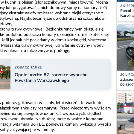
 w kuchni z olejem (słonecznikowym, migdałowym). Można
2 SIERP
łosy lub przygotować z nich domowy spray na komary. Jeśli
Ponad 1
szy ekstrakt należy zmieszać wybrane olejki eteryczne z
Karolin
tylowaną. Najskuteczniejsze do odstraszania szkodników
przez Ba
iętowe,
Aktuali
pachu trawy cytrynowej. Bezkonkurencyjnym okazuje się
tki- podobno odstrasza komary dziesięciokrotnie skuteczniej
. Jeśli jednak nie posiadamy w domu kocimiętki, skuteczna
. Mieszanką trawy cytrynowej lub właśnie cytryny i wody
ki w oknach, a także zmywać podłogę.
ZOBACZ TAKZE
Opole uczciło 82. rocznicę wybuchu
20 LIPC
Zdarzen
Powstania Warszawskiego
pojazdó
z kiero
kajdank
 podczas grillowania w ciepły, letni wieczór, to warto do
 gałązek tymianku czy rozmarynu. Przed wieczornym wyjściem
powiednio się przygotować- unikać owocowych, słodkich
przewiewne ubrania. Na dłuższą metę w walce z komarami
tacja witaminą B6 i B1, ponieważ komary wykazują wysoką
soby zażywającej te witaminy.