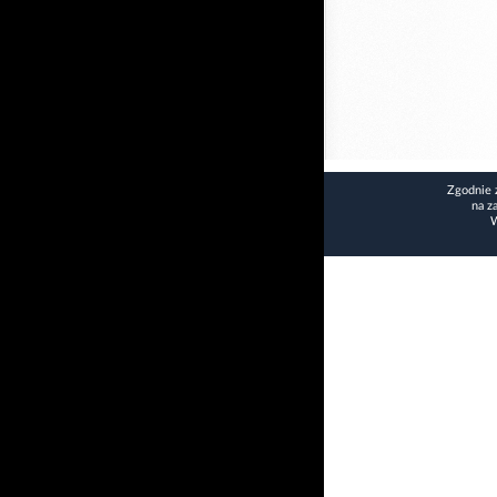
Zgodnie 
na z
W