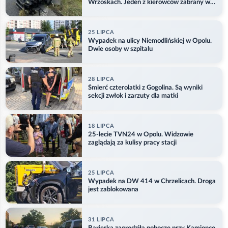
Wrzoskach. Jeden z kierowców zabrany w
kajdankach
25 LIPCA
Wypadek na ulicy Niemodlińskiej w Opolu.
Dwie osoby w szpitalu
28 LIPCA
Śmierć czterolatki z Gogolina. Są wyniki
sekcji zwłok i zarzuty dla matki
18 LIPCA
25-lecie TVN24 w Opolu. Widzowie
zaglądają za kulisy pracy stacji
25 LIPCA
Wypadek na DW 414 w Chrzelicach. Droga
jest zablokowana
31 LIPCA