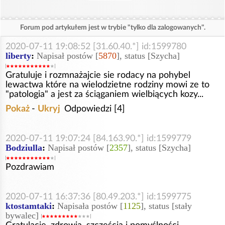
Forum pod artykułem jest w trybie "tylko dla zalogowanych".
2020-07-11 19:08:52 [31.60.40.*] id:1599780
liberty
:
Napisał postów [
5870
], status [Szycha]
Gratuluje i rozmnażajcie sie rodacy na pohybel
lewactwa które na wielodzietne rodziny mowi ze to
"patologia" a jest za ściąganiem wielbiących kozy...
Pokaż
-
Ukryj
Odpowiedzi [4]
2020-07-11 19:07:24 [84.163.90.*] id:1599779
Bodziulla
:
Napisał postów [
2357
], status [Szycha]
Pozdrawiam
2020-07-11 16:37:36 [80.49.203.*] id:1599775
ktostamtaki
:
Napisała postów [
1125
], status [stały
bywalec]