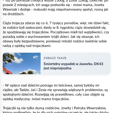
- Tuż po porodzie chłopcy ważyli 1500g, a Zosia 1280g. Obecnie, po
prawie 2 miesiącach, ich waga podwoiła się - mówi mama, Jowita
Wawrzak i dodaje - maluszki mają niepohamowany apetyt, rosną jak
na drożdżach.
Ciąża trojacza zdarza się co 6, 7 tysięcy porodów, więc nie dziwi fakt,
że rodzice byli zaskoczeni, kiedy w 8. tygodniu ciąży dowiedzieli się,
że spodziewają się trojaczków. Początkowo mieli też wątpliwości, czy
poradzą sobie z wychowaniem trójki dzieci. Jak się okazuje, ich
obawy były bezpodstawne, ponieważ młodzi rodzice świetnie sobie
radzą z opieką nad trojaczkami.
ZOBACZ TAKZE
Śmiertelny wypadek w Jaworku. DK43
jest nieprzejezdna
- W opiece nad dziećmi pomaga mi teściowa, samej byłoby mi
ciężko, ale Tadzio, Jaś i Zosia nie sprawiają większych problemów, są
spokojnymi dziećmi. Rozwijają się prawidłowo, cały czas objęte są
opieką medyczną- mówi mama trojaczków.
Trojaczki są nie tylko dumą rodziców, Jowity i Patryka Wawrzaków,
którzy podkreślają, że to dla nich potrójne szczęście, ale także chlubą