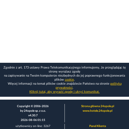
Zgodnie z art. 173 ustawy Prawa Telekomunikacyjnego informujemy, że przeglądając tę
stronę wyrażasz zgodę
na zapisywanie na Twoim komputerze niezbędnych do jej poprawnego funkcjonowania
plików
cookie
.
Więcej informacji na temat plików cookie znajdziecie Państwo na stronie
polityka
prywatności
.
Kliknij tutaj, aby wyrazić zgodę i ukryć komunikat.
Copyright © 2006-2026
Strona główna 24opole.pl
by 24opole sp. z o.o.
www.hotele.24opole.pl
v4.30.7
2026-08-06 01:15
użytkownicy on-line: 3267
Panel Klienta