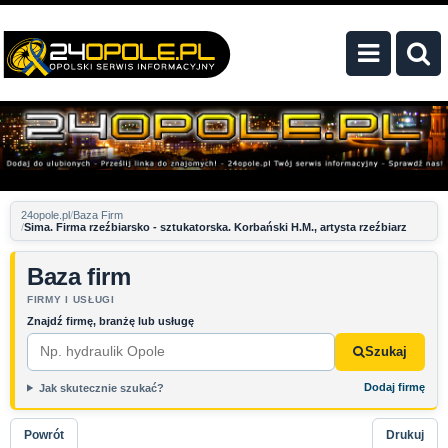
24opole.pl
Baza Firm
Sima. Firma rzeźbiarsko - sztukatorska. Korbański H.M., artysta rzeźbiarz
Baza firm
FIRMY I USŁUGI
Znajdź firmę, branżę lub usługę
Szukaj
Dodaj firmę
Jak skutecznie szukać?
Powrót
Drukuj