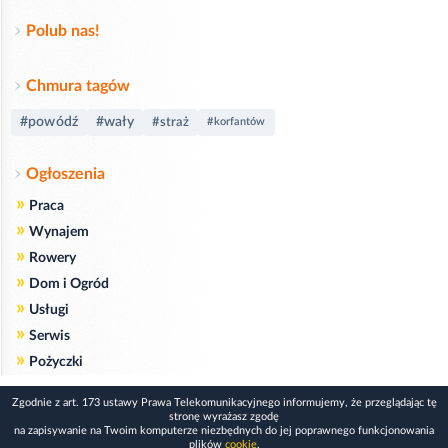
Polub nas!
Chmura tagów
#powódź
#wały
#straż
#korfantów
Ogłoszenia
»
Praca
»
Wynajem
»
Rowery
»
Dom i Ogród
»
Usługi
»
Serwis
»
Pożyczki
Zgodnie z art. 173 ustawy Prawa Telekomunikacyjnego informujemy, że przeglądając tę
stronę wyrażasz zgodę
na zapisywanie na Twoim komputerze niezbędnych do jej poprawnego funkcjonowania
plików
cookie
.