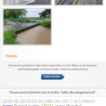
Forum
Zarezerwuj unikatowy login zanim wyprzedzą cię inni! Włącz się do dyskusji i
wymieniaj poglądy na różne tematy z aktywną społecznością.
Forum pod artykułem jest w trybie "tylko dla zalogowanych".
2020-06-20 20:03:30 [188.146.101.*] id:1598664
neon
:
Napisał postów [
3021
], status [Szycha]