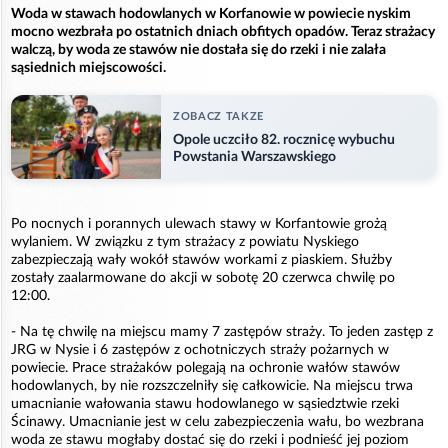
Woda w stawach hodowlanych w Korfanowie w powiecie nyskim
mocno wezbrała po ostatnich dniach obfitych opadów. Teraz strażacy
walczą, by woda ze stawów nie dostała się do rzeki i nie zalała
sąsiednich miejscowości.
ZOBACZ TAKZE
Opole uczciło 82. rocznicę wybuchu
Powstania Warszawskiego
Po nocnych i porannych ulewach stawy w Korfantowie grożą
wylaniem. W związku z tym strażacy z powiatu Nyskiego
zabezpieczają wały wokół stawów workami z piaskiem. Służby
zostały zaalarmowane do akcji w sobotę 20 czerwca chwilę po
12:00.
- Na tę chwilę na miejscu mamy 7 zastępów straży. To jeden zastęp z
JRG w Nysie i 6 zastępów z ochotniczych straży pożarnych w
powiecie. Prace strażaków polegają na ochronie wałów stawów
hodowlanych, by nie rozszczelniły się całkowicie. Na miejscu trwa
umacnianie wałowania stawu hodowlanego w sąsiedztwie rzeki
Ścinawy. Umacnianie jest w celu zabezpieczenia wału, bo wezbrana
woda ze stawu mogłaby dostać się do rzeki i podnieść jej poziom