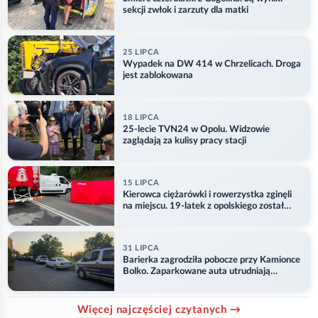
sekcji zwłok i zarzuty dla matki
25 LIPCA
Wypadek na DW 414 w Chrzelicach. Droga
jest zablokowana
18 LIPCA
25-lecie TVN24 w Opolu. Widzowie
zaglądają za kulisy pracy stacji
15 LIPCA
Kierowca ciężarówki i rowerzystka zginęli
na miejscu. 19-latek z opolskiego został
ranny
31 LIPCA
Barierka zagrodziła pobocze przy Kamionce
Bolko. Zaparkowane auta utrudniają
przejazd
Więcej najczęściej czytanych →