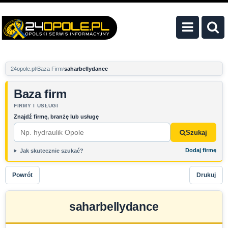
24opole.pl
Baza Firm
saharbellydance
Baza firm
FIRMY I USŁUGI
Znajdź firmę, branżę lub usługę
Szukaj
Dodaj firmę
Jak skutecznie szukać?
Powrót
Drukuj
saharbellydance