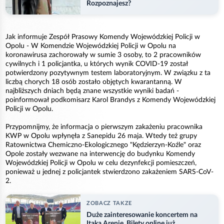
Rozpoznajesz?
Jak informuje Zespół Prasowy Komendy Wojewódzkiej Policji w
Opolu - W Komendzie Wojewódzkiej Policji w Opolu na
koronawirusa zachorowały w sumie 3 osoby, to 2 pracowników
cywilnych i 1 policjantka, u których wynik COVID-19 został
potwierdzony pozytywnym testem laboratoryjnym. W związku z ta
liczbą chorych 18 osób zostało objętych kwarantanną. W
najbliższych dniach będą znane wszystkie wyniki badań -
poinformował podkomisarz Karol Brandys z Komendy Wojewódzkiej
Policji w Opolu.
Przypomnijmy, że informacja o pierwszym zakażeniu pracownika
KWP w Opolu wpłynęła z Sanepidu 26 maja. Wtedy też grupy
Ratownictwa Chemiczno-Ekologicznego "Kędzierzyn-Koźle" oraz
Opole zostały wezwane na interwencję do budynku Komendy
Wojewódzkiej Policji w Opolu w celu dezynfekcji pomieszczeń,
ponieważ u jednej z policjantek stwierdzono zakażeniem SARS-CoV-
2.
ZOBACZ TAKZE
Duże zainteresowanie koncertem na
Itaka Arenie. Bilety online już