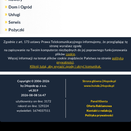
»
Dom i Ogród
»
Usługi
»
Serwis
»
Pożyczki
Zgodnie z art. 173 ustawy Prawa Telekomunikacyjnego informujemy, że przeglądając tę
stronę wyrażasz zgodę
na zapisywanie na Twoim komputerze niezbędnych do jej poprawnego funkcjonowania
plików
cookie
.
Więcej informacji na temat plików cookie znajdziecie Państwo na stronie
polityka
prywatności
.
Kliknij tutaj, aby wyrazić zgodę i ukryć komunikat.
Copyright © 2006-2026
Strona główna 24opole.pl
by 24opole sp. z o.o.
www.hotele.24opole.pl
v4.30.9
2026-08-08 16:47
użytkownicy on-line: 3172
Panel Klienta
rekord on-line: 129224
Oferta Reklamowa
wyświetleń: 1674037511
Kontakt z redakcją
Polityka prywatności