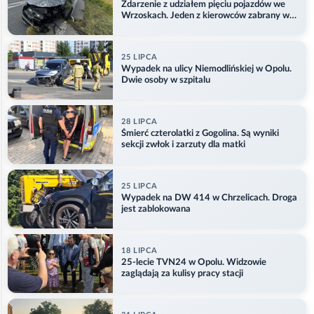
Zdarzenie z udziałem pięciu pojazdów we
Wrzoskach. Jeden z kierowców zabrany w
kajdankach
25 LIPCA
Wypadek na ulicy Niemodlińskiej w Opolu.
Dwie osoby w szpitalu
28 LIPCA
Śmierć czterolatki z Gogolina. Są wyniki
sekcji zwłok i zarzuty dla matki
25 LIPCA
Wypadek na DW 414 w Chrzelicach. Droga
jest zablokowana
18 LIPCA
25-lecie TVN24 w Opolu. Widzowie
zaglądają za kulisy pracy stacji