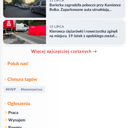
31 LIPCA
Barierka zagrodziła pobocze przy Kamionce
Bolko. Zaparkowane auta utrudniają
przejazd
15 LIPCA
Kierowca ciężarówki i rowerzystka zginęli
na miejscu. 19-latek z opolskiego został
ranny
Więcej najczęściej czytanych →
Polub nas!
Chmura tagów
#KWP
#koronawirus
Ogłoszenia
»
Praca
»
Wynajem
»
Rowery