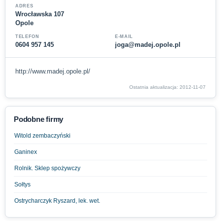
ADRES
Wrocławska 107
Opole
TELEFON
E-MAIL
0604 957 145
joga@madej.opole.pl
http://www.madej.opole.pl/
Ostatnia aktualizacja: 2012-11-07
Podobne firmy
Witold zembaczyński
Ganinex
Rolnik. Sklep spożywczy
Sołtys
Ostrycharczyk Ryszard, lek. wet.