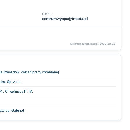
E-MAIL
centrumwyspa@interia.pl
Ostatnia aktualizacja: 2012-10-22
ia Inwalidów. Zakład pracy chronionej
ka. Sp. z o.o.
 M., Chwalińscy R., M.
atolog. Gabinet