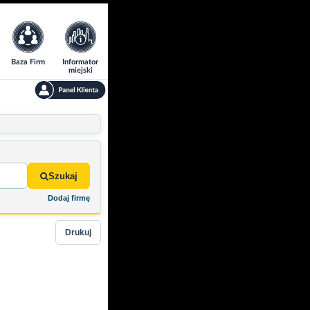
Baza Firm
Informator
miejski
Szukaj
Dodaj firmę
Drukuj