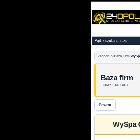
24opole.pl
Baza Firm
WySp
Baza firm
FIRMY I USŁUGI
Powrót
WySpa C