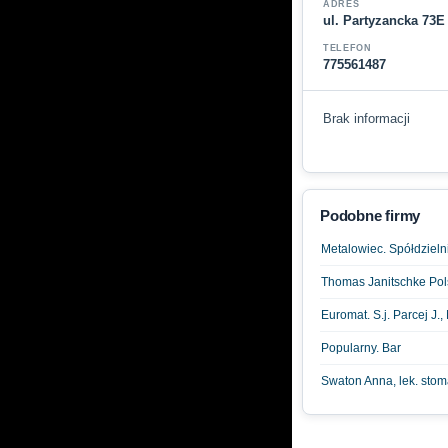
ADRES
ul. Partyzancka 73E
TELEFON
775561487
Brak informacji
Podobne firmy
Metalowiec. Spółdzieln
Thomas Janitschke Pols
Euromat. S.j. Parcej J.,
Popularny. Bar
Swaton Anna, lek. stom