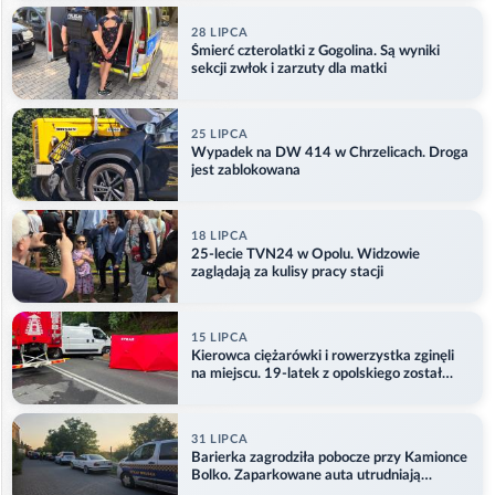
28 LIPCA
Śmierć czterolatki z Gogolina. Są wyniki
sekcji zwłok i zarzuty dla matki
25 LIPCA
Wypadek na DW 414 w Chrzelicach. Droga
jest zablokowana
18 LIPCA
25-lecie TVN24 w Opolu. Widzowie
zaglądają za kulisy pracy stacji
15 LIPCA
Kierowca ciężarówki i rowerzystka zginęli
na miejscu. 19-latek z opolskiego został
ranny
31 LIPCA
Barierka zagrodziła pobocze przy Kamionce
Bolko. Zaparkowane auta utrudniają
przejazd