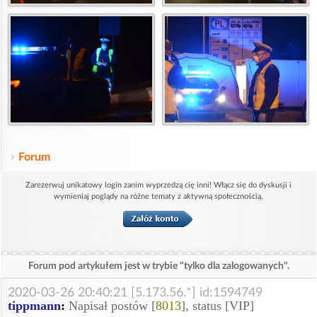
Forum
Zarezerwuj unikatowy login zanim wyprzedzą cię inni! Włącz się do dyskusji i
wymieniaj poglądy na różne tematy z aktywną społecznością.
Forum pod artykułem jest w trybie "tylko dla zalogowanych".
2020-03-26 20:40:21 [5.173.56.*] id:1594749
tippmann
:
Napisał postów [
8013
], status [VIP]