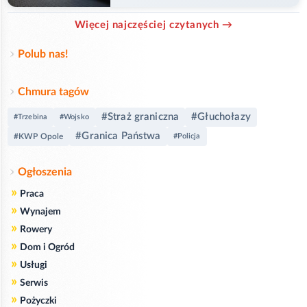
Więcej najczęściej czytanych →
Polub nas!
Chmura tagów
#Straż graniczna
#Głuchołazy
#Trzebina
#Wojsko
#Granica Państwa
#KWP Opole
#Policja
Ogłoszenia
»
Praca
»
Wynajem
»
Rowery
»
Dom i Ogród
»
Usługi
»
Serwis
»
Pożyczki