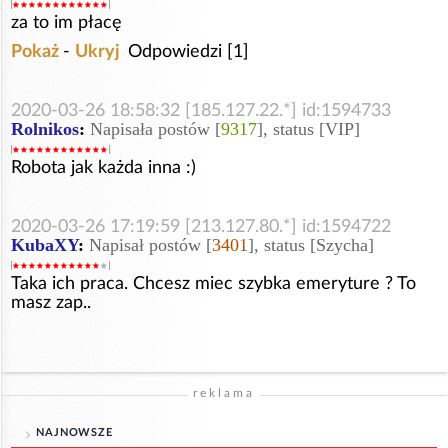
za to im płacę
Pokaż
-
Ukryj
Odpowiedzi [1]
2020-03-26 18:58:32 [185.127.22.*] id:1594733
Rolnikos
:
Napisała postów [
9317
], status [VIP]
Robota jak każda inna :)
2020-03-26 17:19:59 [213.127.80.*] id:1594722
KubaXY
:
Napisał postów [
3401
], status [Szycha]
Taka ich praca. Chcesz miec szybka emeryture ? To
masz zap..
reklama
NAJNOWSZE