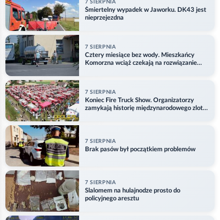
7 SIERPNIA
Śmiertelny wypadek w Jaworku. DK43 jest
nieprzejezdna
7 SIERPNIA
Cztery miesiące bez wody. Mieszkańcy
Komorzna wciąż czekają na rozwiązanie
problemu
7 SIERPNIA
Koniec Fire Truck Show. Organizatorzy
zamykają historię międzynarodowego zlotu
w Główczycach
7 SIERPNIA
Brak pasów był początkiem problemów
7 SIERPNIA
Slalomem na hulajnodze prosto do
policyjnego aresztu